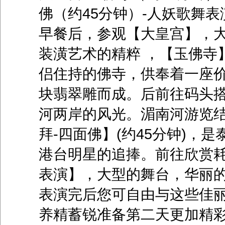
佛（约45分钟）-人妖歌舞表
早餐后，参观【大皇宫】，
装潢艺术的精粹 ，【玉佛寺
侣住持的佛寺，供奉着一座
块翡翠雕而成。后前往码头
河两岸的风光。湄南河游览
拜-四面佛】(约45分钟)，
港台明星的追捧。前往欣赏
表演】，大型的舞台，华丽的
表演完后您可自由与这些佳
养精蓄锐准备第二天更加精