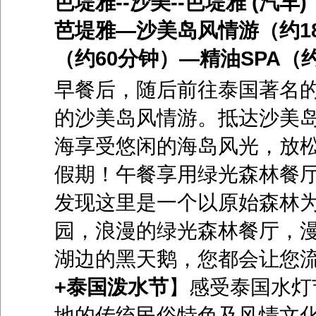
芭堤雅--沙美--芭堤雅 (汽车)
芭堤雅
―
沙美岛风情游（约
1
（约
60分钟）
―
精油
SPA（
早餐后，随后前往泰国著名
的沙美岛风情游。抵达沙美
海享受悠闲的海岛风光，放
假期！
午餐享用绿光森林餐
发现这里是一个以原始森林
园，浪漫的绿光森林餐厅，
湖边的黑天鹅，您都会让您
+泰国泼水节
】感受泰国水灯
地的传统民俗特色及风情文