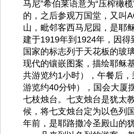
马尼”希伯莱语意为“压榨橄
的，之后参观万国堂，又叫A
山，毗邻客西马尼园，是耶
建于1919年到1924年，
国家的标志列于天花板的玻
现代的镶嵌图案，描绘耶稣
共游览约1小时），午餐后，
游览约40分钟），国会大厦
七枝烛台。七支烛台是犹太教
候，将七支烛台定为以色列
年前，是耶路撒冷圣殿山的