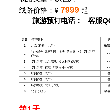
7999
线路价格：¥
起
旅游预订电话： 客服Q
天数
行程安排
早
1
北京 (行程中说明)
敬请
特拉维夫--凯萨利亚--海法--萨法德小镇--提比利亚
包
2
(飞机)
3
提比利亚--戈兰高地--提比利亚 (汽车)
包
4
提比利亚--死海--耶路撒冷 (汽车)
包
5
耶路撒冷 (汽车)
包
6
耶路撒冷 (汽车)
包
7
特拉维夫--北京 (飞机)
包
8
北京 (飞机)
敬请
第1天