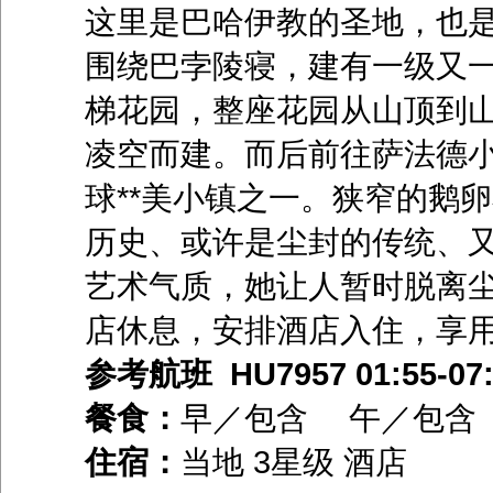
这里是巴哈伊教的圣地，也
围绕巴孛陵寝，建有一级又一
梯花园，整座花园从山顶到
凌空而建。而后前往萨法德小镇
球**美小镇之一。狭窄的鹅
历史、或许是尘封的传统、
艺术气质，她让人暂时脱离
店休息，安排酒店入住，享
参考航班 HU7957 01:55-07:
餐食：
早／包含 午／包
住宿：
当地 3星级 酒店