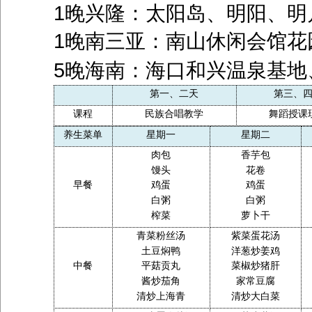
1晚兴隆：太阳岛、明阳、明
1晚南三亚：南山休闲会馆花
5晚海南：海口和兴温泉基地
第一、二天
第三、
课程
民族合唱教学
舞蹈授课
养生菜单
星期一
星期二
肉包
香芋包
馒头
花卷
早餐
鸡蛋
鸡蛋
白粥
白粥
榨菜
萝卜干
青菜粉丝汤
紫菜蛋花汤
土豆焖鸭
洋葱炒姜鸡
中餐
平菇贡丸
菜椒炒猪肝
酱炒茄角
家常豆腐
清炒上海青
清炒大白菜