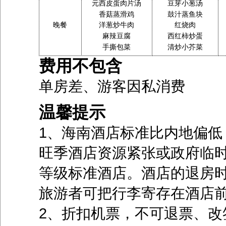
元西皮蛋肉片汤
豆芽小葱汤
香菇蒸滑鸡
鼓汁蒸鱼块
晚餐
洋葱炒牛肉
红烧肉
麻辣豆腐
西红柿炒蛋
手撕包菜
清炒小芥菜
费用不包含
单房差、游客因私消费
温馨提示
1、海南酒店标准比内地偏低
旺季酒店资源紧张或政府临
等级标准酒店。酒店的退房时
旅游者可把行李寄存在酒店
2、折扣机票，不可退票、改