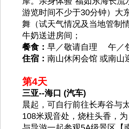
摩。亲身体验“福如东海长流
游览时间不少于30分钟）大
舞（试天气情况及当地管制
牛奶送进房间；
餐食：
早／敬请自理 午／
住宿：
南山休闲会馆 或南山
第4天
三亚--海口 (汽车)
晨起，可自行前往长寿谷与
108米观音处，烧柱头香，
与导游一起参观5A级景区【