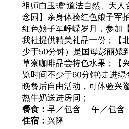
祖师白玉蟾“道法自然、天人
念园】亲身体验红色娘子军
红色娘子军峥嵘岁月，参加
我社提供精美礼品一份；【北
少于50分钟）是国母彭丽媴
草寮咖啡品尝特色水果；【兴
览时间不少于60分钟)走进
晚餐后自由活动，可体验兴
热牛奶送进房间；
餐食：
早／包含 午／包
住宿：
兴隆