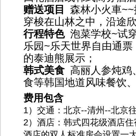
赠送项目
森林小火車~~
穿梭在山林之中，沿途
行程特色
泡菜学校~试
乐园~乐天世界自由通票
的泰迪熊展示；
韩式美食
高丽人参炖鸡
食等韩国地道风味餐饮
费用包含
1）交通：北京--清州--北
2）酒店：韩式四花级酒店住
酒店的双人标准房会设置一