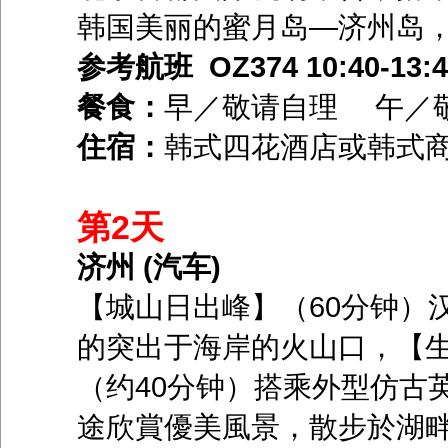
韩国美丽的蜜月岛—济州岛
参考航班 OZ374 10:40-13:40
餐食：
早／敬请自理 午／
住宿：
韩式四花酒店或韩式
第2天
济州 (汽车)
【城山日出峰】（60分钟）汉
的突出于海岸的火山口，【生態
（约40分钟）搭乘外型仿古
途欣賞優美風景，散步於湖