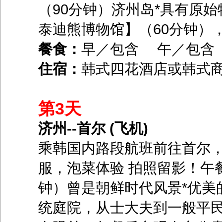
（90分钟）济州岛*具有原
泰迪熊博物馆】（60分钟）
餐食：
早／包含 午／包
住宿：
韩式四花酒店或韩式
第3天
济州--首尔 (飞机)
乘韩国内路段航班前往首尔，
服，泡菜体验 拍照留影！午
钟）曾是朝鲜时代风景*优美
统庭院，从士大夫到一般平