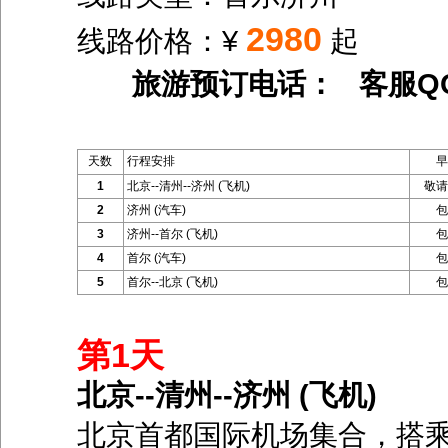
2980
线路价格：¥
起
旅游预订电话： 客服Q
天数
行程安排
早
1
北京--清州--济州 (飞机)
敬请
2
济州 (汽车)
包
3
济州--首尔 (飞机)
包
4
首尔 (汽车)
包
5
首尔--北京 (飞机)
包
第1天
北京--清州--济州 (飞机)
北京首都国际机场集合，搭