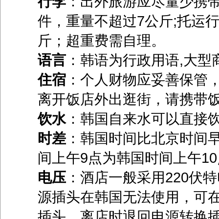
行李
：出外旅游应尽量少携
件，重量不超过7公斤;托运
斤；超重费需自理。
语言
：韩语为行政用语,大型
住宿
：个人财物应妥善保管
离开饭店外出逛街，请携带
饮水
：韩国自来水可以直接饮
时差
：韩国时间比北京时间
间上午9点为韩国时间上午1
电压
：酒店一般采用220伏
源插头在韩国无法使用，可
插头，离店时退回电源转换