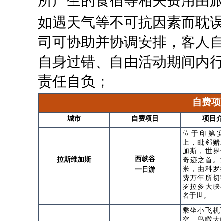
所产生的食宿等相关费用由
如遇天气等不可抗因素而耽
司可协助并协调安排，客人
自身过错、自由活动期间内
责任自负；
自费项
城市
自费项目
项目
位于印第
上，毗邻赌
加斯，世界
西峡谷
拉斯维加斯
奇迹之首。深
米，由科罗
一日游
费万年所切
罗拉多大峡
名于世。
乘坐小飞机
空，鸟瞰大