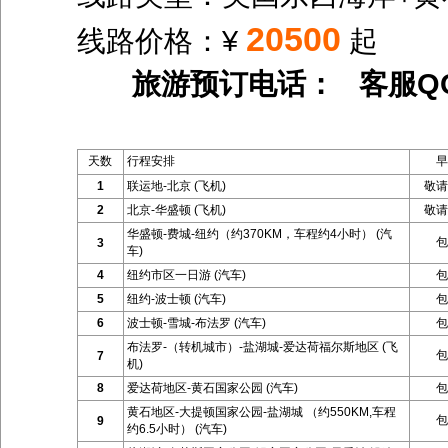
20500
线路价格：¥
起
旅游预订电话： 客服Q
天数
行程安排
早
1
联运地-北京 (飞机)
敬请
2
北京-华盛顿 (飞机)
敬请
华盛顿-费城-纽约（约370KM，车程约4小时） (汽
包
3
车)
4
纽约市区一日游 (汽车)
包
5
纽约-波士顿 (汽车)
包
6
波士顿-雪城-布法罗 (汽车)
包
布法罗-（转机城市）-盐湖城-爱达荷福尔斯地区 (飞
包
7
机)
8
爱达荷地区-黄石国家公园 (汽车)
包
黄石地区-大提顿国家公园-盐湖城 （约550KM,车程
包
9
约6.5小时） (汽车)