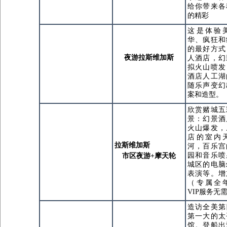
给你带来各
的精彩
这是体验
华、疯狂和
的最好方式
夜游拉斯维加斯
人酒店，幻
拟火山喷发
酒店人工湖
随乐声变幻
案和造型。
欣赏赌城五
景：幻景酒
火山爆发，
店的室内
拉斯维加斯
河，百乐宫
园和音乐喷
市区夜游+摩天轮
城区的电脑
表演等。增
（专属全
VIP服务无
造访全美第
第一大的太
馆。登船出