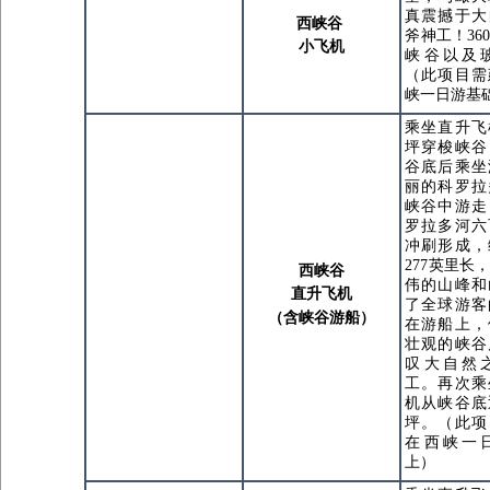
真震撼于大
西峡谷
斧神工！36
小飞机
峡谷以及
（此项目需
峡一日游基
乘坐直升飞
坪穿梭峡谷
谷底后乘坐
丽的科罗拉
峡谷中游走
罗拉多河六
冲刷形成，
277英里长
西峡谷
伟的山峰和
直升飞机
了全球游客
（含峡谷游船）
在游船上，
壮观的峡谷
叹大自然
工。再次乘
机从峡谷底
坪。
（此项
在西峡一
上）