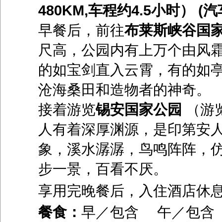
480KM,车程约4.5小时） (汽
早餐后，前往
布莱斯峡谷国
尺高，公园内有上万个由风
的如宝剑直入云霄，有的如
沧海桑田和造物者的神奇。
接着游览
锡安国家公园
（游
人有着深厚渊源，是印第安
象，溪水潺潺，鸟鸣阵阵，
步一景，百看不厌。
享用完晚餐后，入住酒店休
餐食：
早／包含 午／包