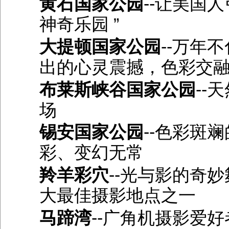
黄石国家公园
--让美国
神奇乐园 ”
大提顿国家公园
--万年
出的心灵震撼，色彩交
布莱斯峡谷国家公园
--
场
锡安国家公园
--色彩斑
彩、变幻无常
羚羊彩穴
--光与影的奇
大最佳摄影地点之一
马蹄湾
--广角机摄影爱