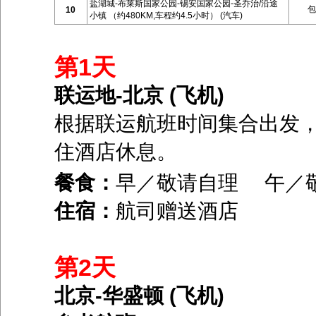
盐湖城-布莱斯国家公园-锡安国家公园-圣乔治/沿途
包
10
小镇 （约480KM,车程约4.5小时） (汽车)
第1天
联运地-北京 (飞机)
根据联运航班时间集合出发
住酒店休息。
餐食：
早／敬请自理 午／
住宿：
航司赠送酒店
第2天
北京-华盛顿 (飞机)