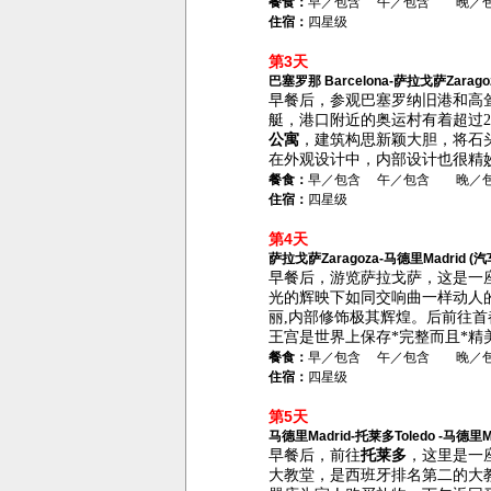
餐食：
早／包含 午／包含 晚／
住宿：
四星级
第3天
巴塞罗那 Barcelona-萨拉戈萨Zarago
早餐后，参观巴塞罗纳旧港和高
艇，港口附近的奥运村有着超过
公寓
，建筑构思新颖大胆，将石
在外观设计中，内部设计也很精
餐食：
早／包含 午／包含 晚／
住宿：
四星级
第4天
萨拉戈萨Zaragoza-马德里Madrid (汽
早餐后，
游览萨拉戈萨，这是一
光的辉映下如同交响曲一样动人
丽
,
内部修饰极其辉煌。后前往首
王宫是世界上保存*完整而且*
餐食：
早／包含 午／包含 晚／
住宿：
四星级
第5天
马德里Madrid-托莱多Toledo -马德里Ma
早餐后，前往
托莱多
，这里
是一
大教堂，是西班牙排名第二的大