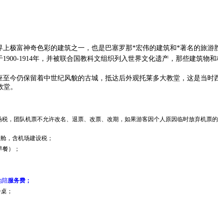
界上极富神奇色彩的建筑之一，也是巴塞罗那*宏伟的建筑和*著名的旅游
于
1900-1914
年，并被联合国教科文组织列入世界文化遗产，那些
建筑物
和
座至今仍保留着中世纪风貌的古城，
抵达后外观托莱多大教堂
，这是当时
教堂
。
场税，团队机票不允许改名、退票、改票、改期，如果游客因个人原因临时放弃机票
济舱，含机场建设税；
早餐）；
地陪
服务费；
一桌；