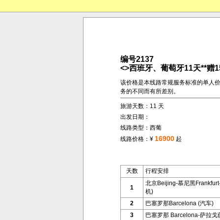
编号2137
<>西班牙、葡萄牙11天**赠1
该价格是本线路常规服务标准的单人
务的不同而有所差别。
旅游天数：11 天
出发日期：
线路类型：西葡
16900
线路价格：¥
起
天数
行程安排
北京Beijing-慕尼黑Frankfur
1
机)
2
巴塞罗那Barcelona (汽车)
3
巴塞罗那 Barcelona-萨拉戈萨