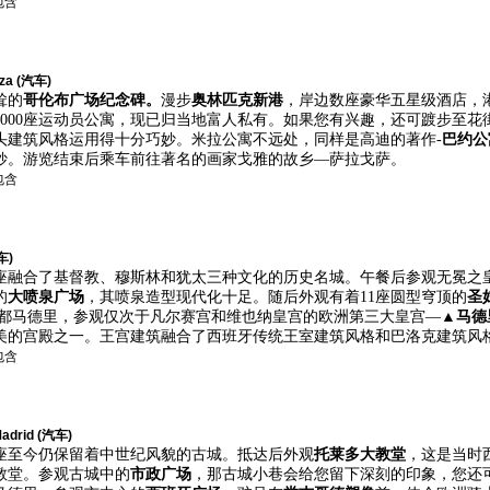
包含
za (汽车)
耸的
哥伦布广场纪念碑。
漫步
奥林匹克新港
，岸边数座豪华五星级酒店，
2000
座运动员公寓，现已归当地富人私有。如果您有兴趣，还可踱步至花
头建筑风格运用得十分巧妙。米拉公寓不远处，同样是高迪的著作
-
巴约公
妙。游览结束后
乘车前往著名的画家戈雅的故乡—萨拉戈萨。
包含
车)
座融合了基督教、穆斯林和犹太三种文化的历史名城。午餐后参观无冕之
的
大喷泉广场
，其喷泉造型现代化十足。随后外观有着
11
座圆型穹顶的
圣
都马德里，参观
仅次于凡尔赛宫和维也纳皇宫的欧洲第三大皇宫—
▲
马德
精美的宫殿之一。王宫建筑融合了西班牙传统王室建筑风格和巴洛克建筑风
包含
drid (汽车)
座至今仍保留着中世纪风貌的古城。
抵达后外观
托莱多大教堂
，这是当时
教堂
。参观古城中的
市政广场
，
那古城小巷会给您留下深刻的印象，
您还