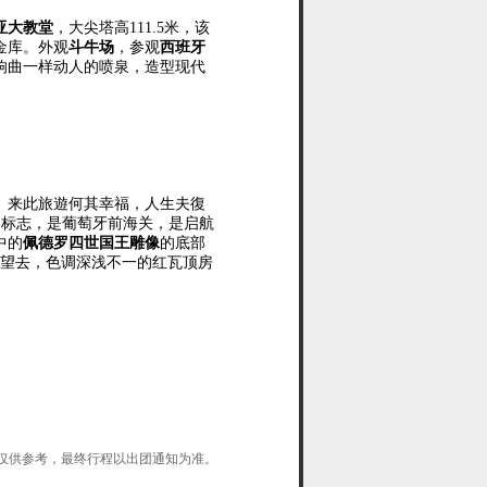
亚大教堂
，大尖塔高
111.5
米，该
金库
。外观
斗牛
场
，参观
西班牙
响曲一样动人的
喷泉，
造型现代
、来此旅遊何其幸福，人生夫復
的标志，是葡萄牙前海关，是启航
中的
佩德罗四世
国王雕像
的底部
远望去，色调深浅不一的红瓦顶房
仅供参考，最终行程以出团通知为准。