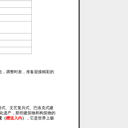
息，调整时差，准备迎接精彩的
特式、文艺复兴式、巴洛克式建
化遗产
，
那些
建筑物
和
构筑物
的
堂（
赠送
入内
）
，
它是世界上极