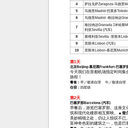
4
萨拉戈萨Zaragoza-马德里Mad
5
马德里Madrid-托莱多Toledo
6
马德里Madrid -格拉纳达Gran
格拉纳达Granada 米哈斯Mi
7
利亚Sevilla (汽车)
8
塞维利亚Sevilla -里斯本Lisb
9
里斯本Lisbon (汽车)
10
里斯本Lisbon-慕尼黑Munich 
第1天
北京Beijing-慕尼黑Frankfurt-巴塞罗那
今天我们在首都机场指定时间集
旅程
！
餐食：
早／敬请自理 午／敬请自理
住宿：
四星级
第2天
巴塞罗那Barcelona (汽车)
早餐后，游览巴塞罗那。这座文
筑和现代化楼群相互辉映。
▲
奎
美妙精细之处，仍让人惊叹不已
富神奇色彩的建筑之一，也是巴