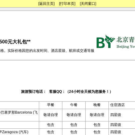
[返回主页]
[打印本页]
[关闭窗口]
500元大礼包**
价格。实际价格因您的出发时间、酒店星级、航班或交通等服
旅游预订电话： 客服QQ：（24小时全天候为您服务！）
早餐
午餐
晚餐
住宿酒店
t-巴塞罗那Barcelona (飞
敬请自理
敬请自理
敬请自理
四星级
包含
包含
包含
四星级
Zaragoza (汽车)
包含
包含
包含
四星级