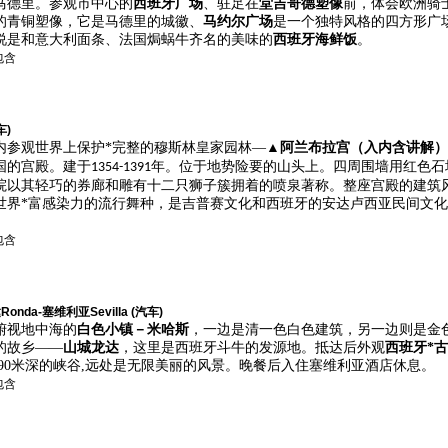
马德里。参观市中心的
西班牙广场
、驻足在
堂吉哥德塑像
前，体会
欧洲骑
的青铜塑像，它是马德里的城徽
、
马约尔广场
是一个
独特风格的四方形广
说是和意大利面条、法国焗蜗牛齐名的美味的
西班牙海鲜饭
。
包含
车)
内参观
世界上保护*完整的穆斯林皇家园林
—
▲
阿兰布拉宫（入内含讲解
国的
宫殿
。建于
年。位于地势险要的山头上。四周围墙用红色石
1354-1391
院以其轻巧的券廊和雕有十二只狮子簇拥着的
喷泉
著称。整座
宫殿
的建筑
世界*富感染力的流行舞种，是吉普赛文化和西班牙的安达卢西亚民间文
包含
onda-塞维利亚Sevilla (汽车)
俯视地中海的
白色小镇－米哈斯
，一边是清一色白色建筑，另一边则是金
的故乡——
山城龙达
，这里是西班牙斗牛的发源地。抵达后外观
西班牙*
90
米深的峡谷
,
远处是无限美丽的风景。
晚餐后入住塞维利亚酒店休息。
包含