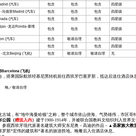
rid (汽车)
包含
包含
包含
四星级
 -马德里Madrid (汽车)
包含
包含
包含
四星级
ada (汽车)
包含
包含
包含
四星级
jas -龙达Ronda-塞维
包含
包含
包含
四星级
on (汽车)
包含
敬请自理
包含
四星级
包含
包含
包含
四星级
-北京Beijing (飞机)
包含
敬请自理
敬请自理
无
Barcelona (飞机)
合，搭乘国际航班经慕尼黑转机
前往西班牙巴塞罗那
，
抵达后送往酒店休
 晚／敬请自理
化古城，有
“
地中海曼哈顿
”
之称，整个城市依山傍海、气势雄伟，市区哥
尔公园
（
赠送
入内
）
建于
1900-1914
年，并被联合国教科文组织列入世界文
。
参观西班牙现代派著名建筑大师安东尼奥－高迪的作品－
▲
圣家族大教
塞罗那*宏伟的建筑和*著名的旅游胜地。
晚餐后入住酒店休息。