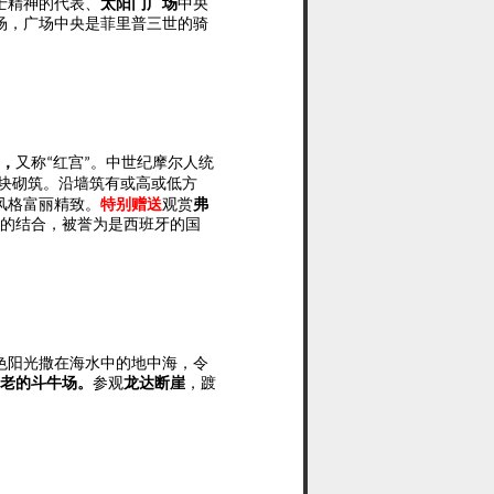
士精神的代表
、
太阳门广场
中央
场，广场中央是菲里普三世的骑
），
又称
红宫
。
中世纪摩尔人统
“
”
块砌筑。沿墙筑有或高或低方
风格富丽精致。
特别
赠送
观
赏
弗
化的结合，被誉为是西班牙的国
色阳光撒在海水中的地中海，令
古老的斗牛场。
参观
龙达断崖
，踱