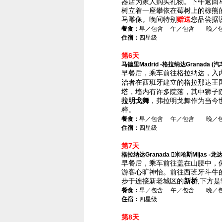
器店为家人购买礼物。下午返回
树立着一座攀依在莓树上的棕熊
马雕像
。
晚间特别
赠送
您品尝
据
餐食：
早／包含 午／包含 晚／
住宿：
四星级
第6天
马德里Madrid -格拉纳达Granada (汽
早餐后，乘车前往格拉纳达，
入
治者在
西班牙
建立的
格拉那达
王
塔，墙内有许多院落，其中
狮子
拉明戈舞
，弗拉明戈舞作为当今
粹。
餐食：
早／包含 午／包含 晚／
住宿：
四星级
第7天
格拉纳达Granada 米哈斯Mijas -龙达R
早餐后，
乘车前往盖在山腰中，
游客心旷神怡
。前往西班牙斗牛
步于连接新老城区的
新桥
,
下方是
餐食：
早／包含 午／包含 晚／
住宿：
四星级
第8天