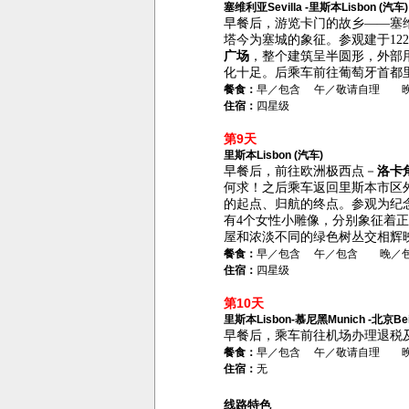
塞维利亚Sevilla -里斯本Lisbon (汽车)
早餐后，游览卡门的故乡——塞
塔今为塞城的象征
。参观
建于
12
广场
，
整个建筑呈半圆形，外部
化十足。后乘车前往葡萄牙首都
餐食：
早／包含 午／敬请自理 
住宿：
四星级
第9天
里斯本Lisbon (汽车)
早餐后，前往欧洲极西点－
洛卡
何求！之后乘车返回里斯本市区
的起点、归航的终点
。参观为纪
有
4
个女性小雕像，分别象征着
屋和浓淡不同的绿色树丛交相辉
餐食：
早／包含 午／包含 晚／
住宿：
四星级
第10天
里斯本Lisbon-慕尼黑Munich -北京Beij
早餐后，乘车前往机场办理退税
餐食：
早／包含 午／敬请自理 
住宿：
无
线路特色