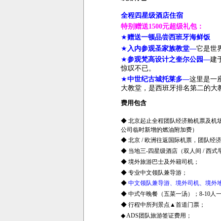
全程四星级酒店住宿
特别赠送
1500
元超级礼包：
★
赠送一顿品尝西班牙海鲜饭
★
入内参观圣家族教堂—
它是世
★
参观梵高设计之奎尔公园—
建
惊叹不已。
★
中世纪古城
托莱多
—
这里
是一
大教堂，是西班牙排名第二的大
费用包含
◆ 北京起止全程团队经济舱机票及机
公司临时新增的燃油附加费）
◆ 北京
/
欧洲往返国际机票，团队经
◆ 当地三
-
四星级酒店（双人间
/
西式
◆ 境外旅游巴士及外籍司机；
◆ 专业中文领队兼导游；
◆
中文领队兼导游、境外司机、境外
◆ 中式午晚餐（五菜一汤）；
8-10
人
◆ 行程中所列景点▲首道门票；
◆
ADS
团队旅游签证费用；