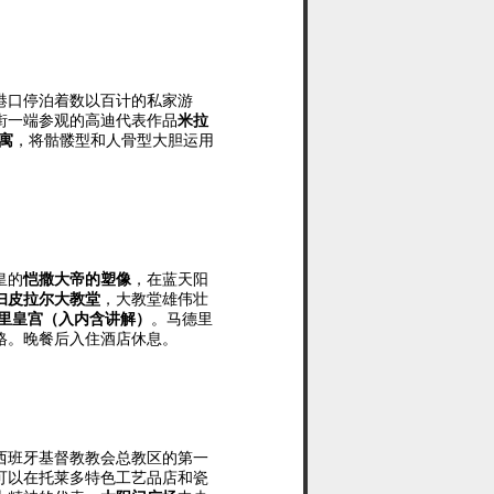
港口停泊着数以百计的私家游
街一端参观的高迪代表作品
米拉
寓
，将骷髅型和人骨型大胆运用
皇的
恺撒大帝的塑像
，在蓝天
阳
妇皮拉尔大教堂
，大教堂雄伟壮
里皇宫（入内含讲解）
。
马德里
格。
晚餐后入住酒店休息。
西班牙基督教教会总教区的第一
可以在
托莱多特色工艺品店和瓷