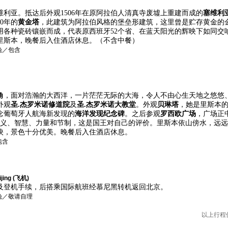
维利亚。抵达后
外观
1506
年在原阿拉伯人清真寺废墟上重建而成的
塞维利
20
年
的
黄金塔
，此建筑
为阿拉伯风格的堡垒形建筑，这里曾是贮存黄金的
用各种瓷砖镶嵌而成，代表原西班牙
52
个省
、
在蓝天阳光的辉映下如同交
里斯本，晚餐后入住酒店休息。（不含中餐）
晚／包含
角
，面对浩瀚的大西洋，一片茫茫无际的大海，令人不由心生天地之悠悠
外观
圣
.
杰罗米诺修道院
及
圣
.
杰罗米诺大教堂
。外观
贝琳塔
，她是
里斯本
念葡萄牙人航海新发现的
海洋发现纪念碑
。之后参观
罗西欧广场
，广场正
正义、智慧、力量和节制，这是国王对自己的评价
。里斯本依山傍水，远
映，景色十分优美。晚餐后入住酒店休息。
包含
ing (飞机)
及登机手续，后搭乘国际航班经慕尼黑转机返回北京。
晚／敬请自理
以上行程