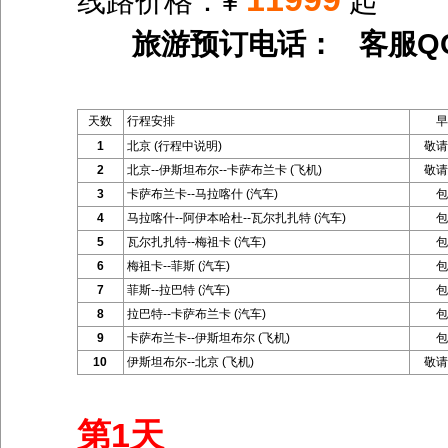
线路价格：¥
起
旅游预订电话： 客服Q
天数
行程安排
早
1
北京 (行程中说明)
敬请
2
北京--伊斯坦布尔--卡萨布兰卡 (飞机)
敬请
3
卡萨布兰卡--马拉喀什 (汽车)
包
4
马拉喀什--阿伊本哈杜--瓦尔扎扎特 (汽车)
包
5
瓦尔扎扎特--梅祖卡 (汽车)
包
6
梅祖卡--菲斯 (汽车)
包
7
菲斯--拉巴特 (汽车)
包
8
拉巴特--卡萨布兰卡 (汽车)
包
9
卡萨布兰卡--伊斯坦布尔 (飞机)
包
10
伊斯坦布尔--北京 (飞机)
敬请
第1天