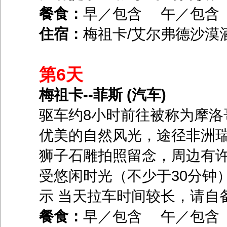
餐食：
早／包含 午／包
住宿：
梅祖卡/艾尔弗德沙漠
第6天
梅祖卡--菲斯 (汽车)
驱车约8小时前往被称为摩洛
优美的自然风光，途径非洲
狮子石雕拍照留念，周边有
受悠闲时光（不少于30分钟
示 当天拉车时间较长，请自
餐食：
早／包含 午／包