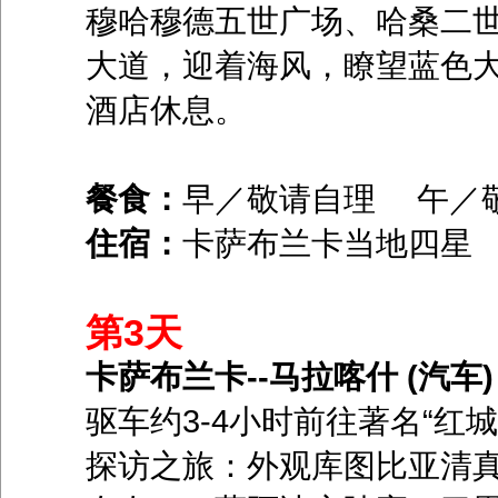
穆哈穆德五世广场、哈桑二
大道，迎着海风，瞭望蓝色大
酒店休息。
餐食：
早／敬请自理 午／
住宿：
卡萨布兰卡当地四星
第3天
卡萨布兰卡--马拉喀什 (汽车)
驱车约3-4小时前往著名“红
探访之旅：外观库图比亚清真