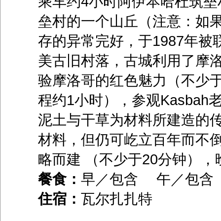
乘车约4小时阿伊本哈杜筑垒
垒村的一个山丘（注意：如
存的异常完好，于1987年
美古旧村落，古城利用了摩
验摩洛哥的红色魅力（不少于
程约1小时），参观Kasba
泥土与干草为材料所建造的
材料，但仍可屹立百年而不
略而建 （不少于20分钟）
餐食：
早／包含 午／包
住宿：
瓦尔扎扎特