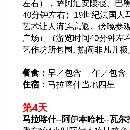
左右），萨阿迪安陵寝、巴
40分钟左右）19世纪法国
艺术让人流连忘返。傍晚参观
广场）（游览时间40分钟左
艺作坊所包围, 热闹非凡并
餐食：
早／包含 午／包
住宿：
马拉喀什当地四星
第4天
马拉喀什--阿伊本哈杜--瓦尔扎