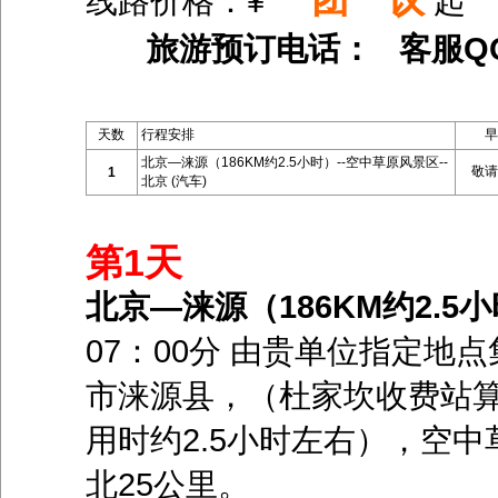
线路价格：¥
起
旅游预订电话： 客服Q
天数
行程安排
早
北京—涞源（186KM约2.5小时）--空中草原风景区--
敬请
1
北京 (汽车)
第1天
北京—涞源（186KM约2.5小
07：00分 由贵单位指定
市涞源县，（杜家坎收费站算
用时约2.5小时左右），空
北25公里。