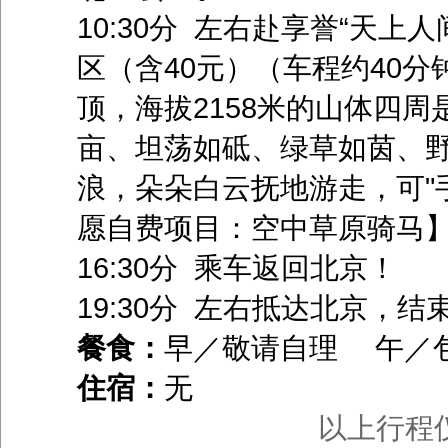
10:30分 左右赴享誉“天上
区（含40元）（车程约40
顶，海拔2158米的山体四周
亩、坦荡如砥、绿草如茵、
浪，朵朵白云抚地游走，可"
愿自费项目：空中草原骑马
16:30分 乘车返回北京！
19:30分 左右抵达北京，
餐食：
早／敬请自理 午／
住宿：
无
以上行程