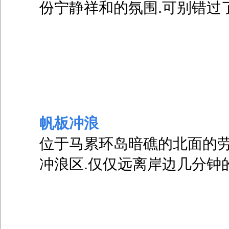
份宁静祥和的氛围.可别错过
帆板冲浪
位于马累环岛暗礁的北面的劳富
冲浪区.仅仅远离岸边几分钟