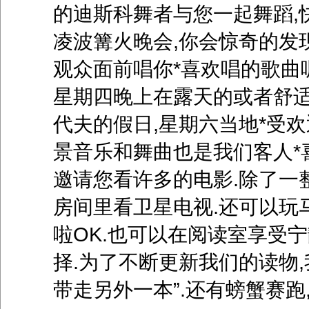
的迪斯科舞者与您一起舞蹈,
凌波篝火晚会,你会惊奇的发
观众面前唱你*喜欢唱的歌曲
星期四晚上在露天的或者舒适
代夫的假日,星期六当地*受
景音乐和舞曲也是我们客人*
邀请您看许多的电影.除了一
房间里看卫星电视.还可以玩
啦OK.也可以在阅读室享受
择.为了不断更新我们的读物,
带走另外一本”.还有螃蟹赛