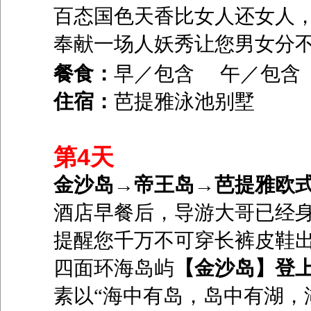
百态国色天香比女人还女人
奉献一场人妖秀让您男女分
餐食：
早／包含 午／包
住宿：
芭提雅泳池别墅
第4天
金沙岛→帝王岛→芭提雅欧式
酒店早餐后，导游大哥已经
提醒您千万不可穿长裤皮鞋
四面环海岛屿
【金沙岛】登
素以“海中有岛，岛中有湖，