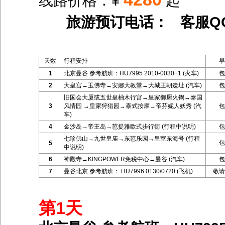
线路价格：¥
起
旅游预订电话： 客服Q
天数
行程安排
早
1
北京曼谷 参考航班：HU7995 2010-0030+1 (火车)
包
2
大皇宫→玉佛寺→安娜大教堂→大城王朝遗址 (汽车)
包
旧国会大厦或五世皇柚木行宫→皇家御厨火锅→泰国
3
风情园 →皇家狩猎园→泰式按摩→帝芬妮人妖秀 (汽
包
车)
4
金沙岛→帝王岛→芭提雅欧式步行街 (行程中说明)
包
七珍佛山→九世皇庙→东芭乐园→皇室东海号 (行程
包
5
中说明)
6
神殿寺→KINGPOWER免税中心→曼谷 (汽车)
包
7
曼谷北京 参考航班： HU7996 0130/0720 (飞机)
敬请
第1天