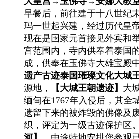
大皇宫→玉佛寺→安娜大教堂
早餐后，前往建于十八世纪
玛一世起兴建，经过历代皇
现在是国家元首接见外宾和
宫范围内，寺内供奉着泰国的
成，供奉在玉佛寺大雄宝殿
遗产古迹泰国璀璨文化大城
源地，
【大城王朝遗迹】
大
缅甸在
1767
年入侵后，其全
遗留下来的被炸毁的佛像及
织，评定为一级古迹保护区
河】
，中途特地安排您参观