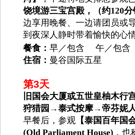
饶境游三宝宫殿，（约
120
分
边享用晚餐、一边请团员或
到夜深人静时带着愉快的心
餐食：
早／包含 午／包
住宿：
曼谷国际五星
第3天
旧国会大厦或五世皇柚木行宫
狩猎园→泰式按摩→帝芬妮人妖
早餐后，参观
【泰国百年国
(Old Parliament House)
，也