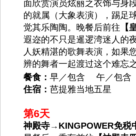
面欣赏演员炫丽之衣饰与身段
的就属（大象表演），踢足
觉其乐陶陶。晚餐后前往
【
遐迩的不只是暹逻湾迷人的
人妖精湛的歌舞表演，如果
辨的舞者一起渡过这个难忘
餐食：
早／包含 午／包
住宿：
芭提雅当地五星
第6天
神殿寺→KINGPOWER免税