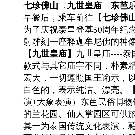
七珍佛山→九世皇庙→东芭乐
早餐后，乘车前往
【七珍佛
为了庆祝泰皇登基
50
周年纪
射雕刻一座释迦牟尼佛的神
【九世皇庙】
九世皇庙
----
泰
款式与其它庙宇不同，朴素
宏大，一切遵照国王谕示，
白色的，表示纯洁、漂亮。
演
+
大象表演）东芭民俗博物
的兰花园、仙人掌园区可供
其一为泰国传统文化表演，