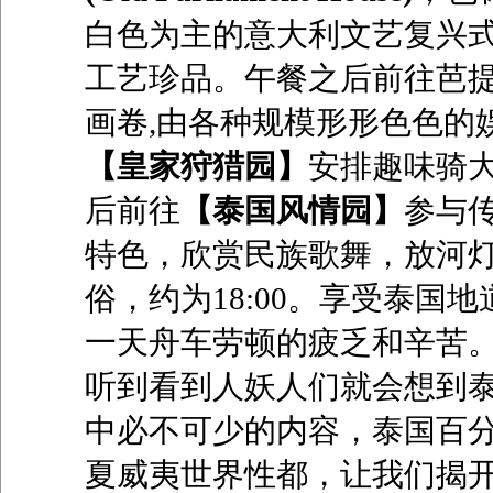
白色为主的意大利文艺复兴
工艺珍品。午餐之后前往芭
画卷
,
由各种规模形形色色的
【皇家狩猎园】
安排趣味骑
后前往
【泰国风情园】
参与
特色，欣赏民族歌舞，放河
俗，约为
18:00
。享受泰国地
一天舟车劳顿的疲乏和辛苦
听到看到人妖人们就会想到
中必不可少的内容，泰国百
夏威夷世界性都，让我们揭