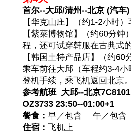
首尔--大邱/清州--北京 (汽车)
【华克山庄】（约1-2小时
【紫菜博物馆】（约60分钟
程，还可试穿韩服在古典式
【韩国土特产品店】（约60
乘车前往大邱（车程约3-4
登机手续，乘飞机返回北京
参考航班 大邱--北京7C8101 23
OZ3733 23:50--01:00+1
餐食：
早／包含 午／包
住宿：
飞机上