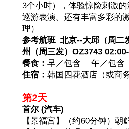
3个小时），体验惊险刺激的
巡游表演、还有丰富多彩的
理）
参考航班 北京--大邱（周二发）7C
州（周三发）OZ3743 02:00--
餐食：
早／包含 午／包含
住宿：
韩国四花酒店（或商
第2天
首尔 (汽车)
【景福宫】（约60分钟）朝鲜