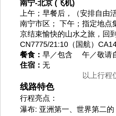
南宁-北京 (飞机)
上午；早餐后，（安排自由活
南宁市区； 下午；指定地点
京结束愉快的山水之旅，回到
CN7775/21:10（国航）CA14
餐食：
早／包含 午／敬请
住宿：
无
以上行程
线路特色
行程亮点：
瀑布
:
亚洲第一、世界第二的