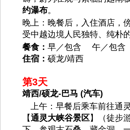
约瀑布
。
晚上：晚餐后，入住酒店，
受中越边境人民独特、纯朴
餐食：
早／包含 午／包
住宿：
硕龙/靖西
第3天
靖西/硕龙-巴马 (汽车)
上午：早餐后乘车前往通
【
通灵大峡谷景区
】（徒步
下，参观古石叠、藏金洞、