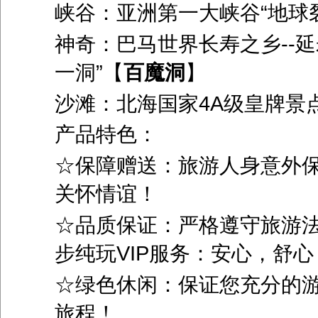
峡谷：亚洲第一大峡谷“地球
神奇：巴马世界长寿之乡
--
延
一洞”【
百魔洞
】
沙滩：北海国家
4A
级皇牌景
产品特色：
☆保障赠送：旅游人身意外
关怀情谊！
☆品质保证：严格遵守旅游
步纯玩
VIP
服务：安心，舒心
☆绿色休闲：保证您充分的
旅程！