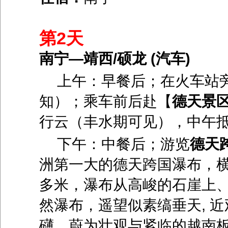
第2天
南宁—靖西/硕龙 (汽车)
上午：早餐后；在火车站
知）；乘车前后赴【
德天景
行云（丰水期可见），中午
下午：中餐后；游览
德天
洲第一大的德天跨国瀑布，
多米，瀑布从高峻的石崖上
然瀑布，遥望似素缟垂天
,
近
礴，蔚为壮观与紧临的越南