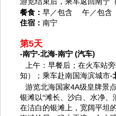
游览结束后，乘车返回南宁
餐食：
早／包含 午／包含
住宿：
南宁
第5天
-南宁-北海-南宁 (汽车)
上午：早餐后；在火车站旁
知）；乘车赴南国海滨城市
-
游览北海国家
4A
级皇牌景点
银滩以“滩长、沙白、水净、浪
在洁白的银滩上，宽阔平坦