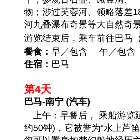
物；涉过芙蓉河、领略落差
1
河九叠瀑布奇景等大自然奇
游览结束后，乘车前往巴马
餐食：
早／包含 午／包
住宿：
巴马
第4天
巴马-南宁 (汽车)
上午：早餐后， 乘船游览
约
50
钟
)
，它被誉为“水上芦