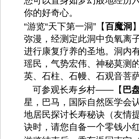
您可以置身如梦幻般地经历六
你的好奇心。
“游览“天下第一洞”【
百魔洞
弥漫，经测定此洞中负氧离
进行康复疗养的圣地。洞内
瑶民，气势宏伟、神秘莫测
英、石柱、石幔、石观音菩
可参观长寿乡村——【
巴
星，巴马，国际自然医学会认
地居民探讨长寿秘诀（友情
诀时，请您自备一个零钱小