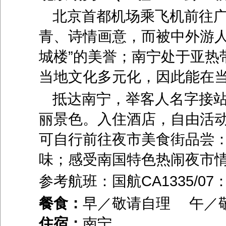
北京首都机场乘飞机前往
青、诗情画意，而被中外游
城楼
”
的美誉；南宁处于亚热
当地文化多元化，因此能在
抵达南宁，举客人名字接
丽景色。入住酒店，自由活
可自行前往夜市美食街品尝
味；感受南国特色热闹夜市
参考航班：国航
CA1335/07
餐食：
早／敬请自理 午／
住宿：
南宁