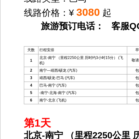
3080
线路价格：¥
起
旅游预订电话： 客服Q
天数
行程安排
早
北京-南宁 （里程2250公里 历时约3小时15分） (飞
敬请
1
机)
2
南宁—靖西/硕龙 (汽车)
包
3
靖西/硕龙-巴马 (汽车)
包
4
巴马-南宁 (汽车)
包
5
-南宁-北海-南宁 (汽车)
包
6
南宁-北京 (飞机)
包
第1天
北京-南宁 （里程2250公里 