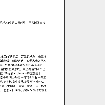
联系,告知您第二天叫早、早餐以及出发
城非好汉的”的豪迈。万里长城象一条巨龙
崇山峻岭，蜿蜒起伏，四季风光各不相
。外观2008奥运会开闭幕式场馆
奥运的独特风景线。虽然奥运的圣火已
元的●【fashion综艺盛宴】
4D全息演唱会馆-全球顶尖科技全息真
,拖拉机,黄牛耕地场景,更有神秘知
钜恩欢乐中国颂－幸福一家亲，来一场冬
地，憨态可日掬的小海狮-为你捎去南北