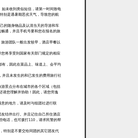
查收。如未收到类似短信，请第一时间致电
，特别是遇暑期恶劣天气，导致您的航
自己的随身物品及认清当天的导游和车
机畅通，并且手机号要和您在报名的旅
，旅游团队一般出发较早，酒店早餐以
样您将享受到国家有关部门规定的相应
人都有，因此在菜品上、味道上、会平均
，并且未发生的和已发生的费用旅行社
旅游景点分布在城市的各个区域（包括
还请您理解并协助！因此，请您劳逸
满意的地方，请及时与组团社进行联
团友结伴出行。并且记住自己所住酒店
电话，也可拨打110，请求民警的帮
好，特别是不要交给同团的其它团友代