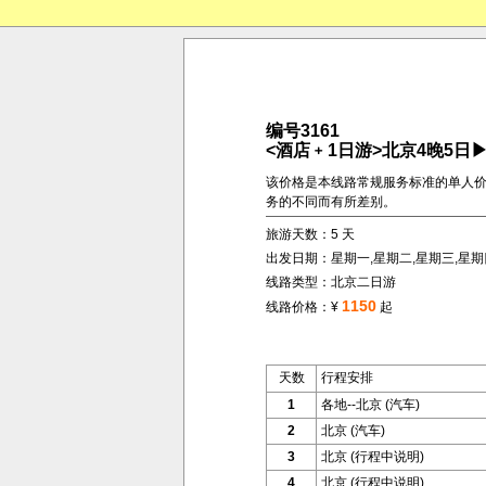
编号3161
<酒店﹢1日游>北京4晚5
该价格是本线路常规服务标准的单人
务的不同而有所差别。
旅游天数：5 天
出发日期：星期一,星期二,星期三,星期
线路类型：北京二日游
1150
线路价格：¥
起
天数
行程安排
1
各地--北京 (汽车)
2
北京 (汽车)
3
北京 (行程中说明)
4
北京 (行程中说明)