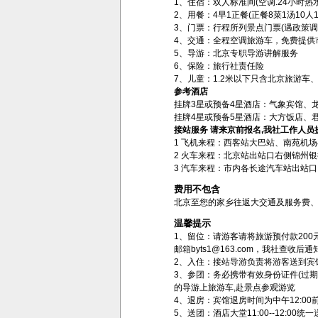
1、住宿：双人标准间(空调.24小时热
2、用餐：4早1正餐(正餐8菜1汤10人
3、门票：行程所列景点门票(遇政策调
4、交通：全程空调旅游车，免费提供
5、导游：北京专职导游讲解服务
6、保险：旅行社责任险
7、儿童：1.2米以下只含北京旅游车、
参考酒店
挂牌3星或预备4星酒店：气象宾馆、
挂牌4星或预备5星酒店：大方饭店、君
接站服务 请来京前报名,我社工作人员
1 飞机来程：西客站大巴站、南苑机场
2 火车来程：北京站出站口右侧锦州
3 汽车来程：市内各长途汽车站出站
费用不包含
北京至您的家乡往返大交通及服务费
温馨提示
1、留位：请游客请将旅游预付款200
邮箱byts1@163.com，我社查
2、入住：接站导游负责将游客送到宾
3、参团：务必携带有效身份证件(过期
的导游上旅游车,赴景点参观游览
4、退房：宾馆退房时间为中午12:0
5、送团：酒店大堂11:00--12:00