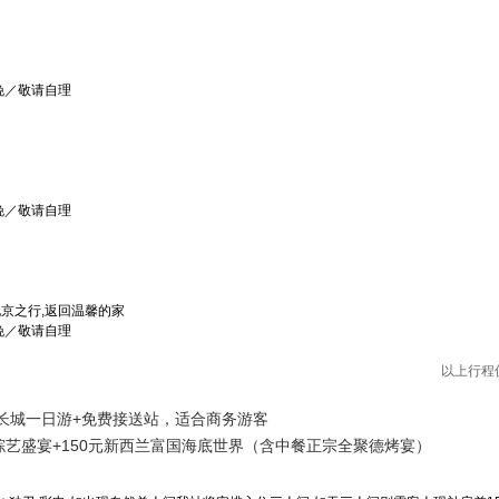
晚／敬请自理
晚／敬请自理
结束北京之行,返回温馨的家
晚／敬请自理
以上行程
长城一日游+免费接送站，适合商务游客
元综艺盛宴+150元新西兰富国海底世界（含中餐正宗全聚德烤宴）