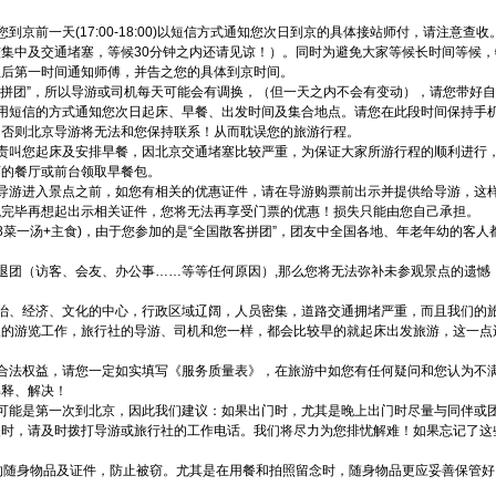
到京前一天(17:00-18:00)以短信方式通知您次日到京的具体接站师付，请注意
集中及交通堵塞，等候30分钟之内还请见谅！）。同时为避免大家等候长时间等候
息后第一时间通知师傅，并告之您的具体到京时间。
客拼团”，所以导游或司机每天可能会有调换，（但一天之内不会有变动），请您带好
前，用短信的方式通知您次日起床、早餐、出发时间及集合地点。请您在此段时间保持手
！否则北京导游将无法和您保持联系！从而耽误您的旅游行程。
负责叫您起床及安排早餐，因北京交通堵塞比较严重，为保证大家所游行程的顺利进行
店的餐厅或前台领取早餐包。
随导游进入景点之前，如您有相关的优惠证件，请在导游购票前出示并提供给导游，这
观完毕再想起出示相关证件，您将无法再享受门票的优惠！损失只能由您自己承担。
餐(8菜一汤+主食)，由于您参加的是“全国散客拼团”，团友中全国各地、年老年幼的客
退团（访客、会友、办公事……等等任何原因）,那么您将无法弥补未参观景点的遗憾
政治、经济、文化的中心，行政区域辽阔，人员密集，道路交通拥堵严重，而且我们的
天的游览工作，旅行社的导游、司机和您一样，都会比较早的就起床出发旅游，这一点
的合法权益，请您一定如实填写《服务质量表》，在旅游中如您有任何疑问和您认为不
解释、解决！
您可能是第一次到北京，因此我们建议：如果出门时，尤其是晚上出门时尽量与同伴或
时，请及时拨打导游或旅行社的工作电话。我们将尽力为您排忧解难！如果忘记了这些
的随身物品及证件，防止被窃。尤其是在用餐和拍照留念时，随身物品更应妥善保管