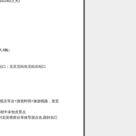
240/人天)
人4晚）
站口；北京北站在北站出站口
+抵京车次+游览时间+旅游线路，发至
行程中未包含景点
小时后宾馆前台等候导游点名,跟好自己