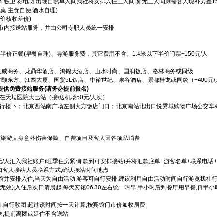
水.独卫.彩电.如出现自然单人间我社将安排入住三人间.如无三人间则需客人现补房差150/
1桌.主食自便.酒水自理)
价核收差价)
市内接送站服务，并由公司专职人员统一安排
半价正餐(早餐自理)、导游服务费，其它费用不含。1.4米以下半价门票+150元/人
龙威商务、龙鼎华酒店、鸿锦大酒店、山水时尚、国润饭店、格林商务或同级
颐东方、江西大厦、国贸5L饭店、中裕世纪、泉谷酒店、景都桂龙或同级（+400元/
提供免费接站服务(请务必提前报名)
在天坛医院大巴站（接/送机场50元/人次）
银行楼下；北京西站南广场左侧大方饭店门口；北京南站北出口悦秀城购物广场公交车
口
、旅游人身意外伤害保险、自费项目及客人因各项私消费
元/人汇入我社账户(旺季住房紧俏.款到可安排接站)并将汇款底单+游客名单+联系电话
收后通知客人接站人员联系方式,确认接站时间地点
馆并安排入住,当天为自由活动,游客可自行安排,建议利用自由活动时间自行游览我社
无效),入住后次日清晨起,每天宾馆06:30左右统一叫早,半小时后到餐厅用早餐,再半
0前,自行散团,超过该时间按一天计算,按宾馆门市价加收房费
统一送,提前离团或延住不含送站