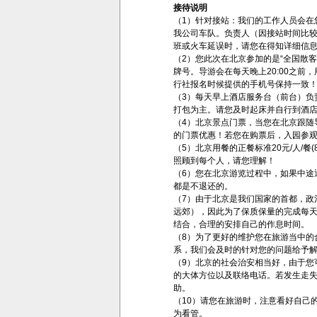
接待说明
（1）针对接站：我们的工作人员会在您
我公司车队。负责人（因接站时间比较
班或火车延误时，请您在得知详细信
（2）您此次在北京参加的是“全国散
牌号。导游会在每天晚上20:00之
行社报名时候提供的手机号保持一致
（3）每天早上酒店服务台（前台）
打包为主。请您及时起床并自行到酒
（4）北京景点门票，当您在北京跟
的门票优惠！若您在购票后，入园参
（5）北京用餐的正餐标准20元/人/
照顾到每个人，请您理解！
（6）您在北京游览过程中，如果中途
都是不退还的。
（7）由于北京是我们国家的首都，
远郊），因此为了保质保量的完成每
结合，合理的安排自己的作息时间。
（8）为了更好的维护您在旅游当中
系，我们会及时的针对您的问题给予
（9）北京的社会治安相当好，由于
的大体方位以及联络电话。若发生走失
助。
（10）请您在旅游时，注意看好自己
为看管。