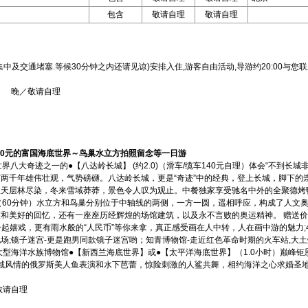
包含
敬请自理
敬请自理
中及交通堵塞.等候30分钟之内还请见谅)安排入住,游客自由活动,导游约20:00与您
 晚／敬请自理
150元的富国海底世界～鸟巢水立方拍照留念等一日游
界八大奇迹之一的●【八达岭长城】 (约2.0)（滑车/缆车140元自理）体会“不到长
两千年雄伟壮观，气势磅礴。八达岭长城，更是“奇迹”中的经典，登上长城，脚下的
天层林尽染，冬来雪域莽莽，景色令人叹为观止。中餐独家享受驰名中外的全聚德烤鸭
（60分钟）水立方和鸟巢分别位于中轴线的两侧，一方一圆，遥相呼应，构成了人文
美好的回忆，还有一座座历经辉煌的场馆建筑，以及永不言败的奥运精神。 赠送价值520
猫一起嬉戏，更有雨水般的“人民币”等你来拿，真正感受画在人中转，人在画中游的魅力;
;镜子迷宫-更是跑男同款镜子迷宫哟；知青博物馆-走近红色革命时期的火车站,大土炕
大型海洋水族博物馆●【新西兰海底世界】或●【太平洋海底世界】（1.0小时）巅峰
畅享异域风情的俄罗斯美人鱼表演和水下芭蕾，惊险刺激的人鲨共舞，相约海洋之心求婚圣
敬请自理