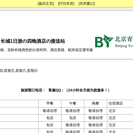
[返回主页]
[打印本页]
[关闭窗口]
日▶长城1日游の四晚酒店の接送站
价格。实际价格因您的出发时间、酒店星级、航班或交通等服
四,星期五,星期六,星期日
旅游预订电话： 客服QQ：（24小时全天候为您服务！）
早餐
午餐
晚餐
住宿酒店
敬请自理
敬请自理
敬请自理
北京
包含
包含
敬请自理
北京
包含
敬请自理
敬请自理
北京
包含
敬请自理
敬请自理
北京