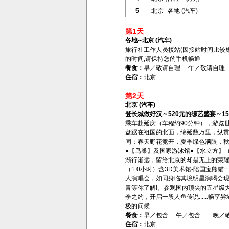
5
北京--各地 (汽车)
第1天
各地--北京 (汽车)
旅行社工作人员接站(因接站时间比较集
的时间,请保持您的手机畅通
餐食：
早／敬请自理 午／敬请自理
住宿：
北京
第2天
北京 (汽车)
登长城做好汉～520元的综艺盛宴～
乘车赴延庆（车程约90分钟），游览世
盘踞在祖国的北面，绵延数万里，纵贯
同：春天野花竞开，夏季绿色满眼，秋
●【鸟巢】及国家游泳馆●【水立方】
渐行渐远，留给北京的却是无上的荣耀和
（1.0小时）含3D美术馆-陪国宝熊
人演唱会，如同身临其境明星演喝会现场
青等你了解!。参观国内顶尖的五星级
季之约，开启一段人鱼传说......
极的问候......
餐食：
早／包含 午／包含 晚／
住宿：
北京