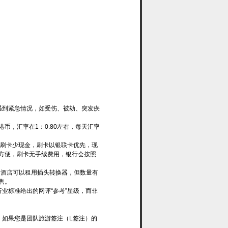
遇到紧急情况，如受伤、被劫、突发疾
币，汇率在1：0.80左右，每天汇率
议多刷卡少现金，刷卡以银联卡优先，现
方便，刷卡无手续费用，银行会按照
。酒店可以租用插头转换器，但数量有
售。
业标准给出的网评“参考”星级，而非
，如果您是团队旅游签注（L签注）的