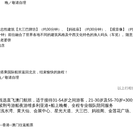
 晚／敬请自理
志性建筑【大三巴牌坊】（约30分钟）、【妈祖庙】（约30分钟）、【观音像】（约
分钟）前往融合了世界各地不同的建筑风格及中西文化特色的渔人码头（车览）。随意
色老婆饼
包含
，搭乘国际航班返回北京，结束愉快的旅程！
晚／敬请自理
以上行程
直飞澳门航班，适于接待31-54岁之间游客，21-30岁及55-70岁+300
紫荆号游船夜游维多利亚港+船上晚餐、全程专业领队陪同服务
浅水湾、黄大仙、会展中心、星光大道、大三巴、妈祖阁、金莲花广场、
--香港--澳门往返船票