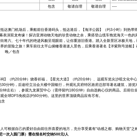
包含
敬请自理
敬请自理
----
，抵达澳门机场后，乘船前往香港码头，抵达港后，【海洋公园】（约3小时）到热带
水幕表演双龙奇缘！探访亚洲动物天地的珍贵动物之余，乘搭登山缆车饱览海天一色的
大街将六、七十年代的绝迹风貌呈现眼前，让你重游旧香港。踏入全新景区冰极天地，
世界的冒险之旅！乘车前往太平山俯瞰香港迷人景色，后乘香港著名【洋紫荆号游船】
理 晚／包含
祠】（约20分钟）烧香祈福，【星光大道】（约20分钟）、远观车览尖沙咀文化中
约30分钟)，后途经立法会大楼中国银行，外观礼宾府特区政府总部等著名建筑，游览
0分钟左右），参观九龙展贸中心（需停留约180分钟）自由选购心仪的商品。后前往
全球DFS免税店(约60分钟)。这里的世界顶级商品应有尽有。
包含
人可根据自己的爱好自由前往所喜爱的地方，充分享受素有“动感之都、购物天堂”之
一次入园门票）需在报名时交纳500元/人