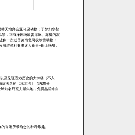
雨林天地拜会亚马逊动物；于梦幻水都
风景，到海洋剧场欣赏海豚、海狮的演
让你一次过尽览南北两极珍贵动物！
夜游维多利亚港迷人夜景+船上晚餐。
心以及见证香港历史的大钟楼（不入
海滨著名的【浅水湾】（约30分
全球知名巧克力聚集地，免费品尝来自
称的香港所带给您的种种乐趣。