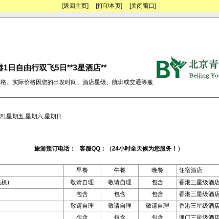
[返回主页]
[打印本页]
[关闭窗口]
1日自由行双飞5日**3星酒店**
价格。实际价格因您的出发时间、酒店星级、航班或交通等服
四,星期五,星期六,星期日
旅游预订电话： 客服QQ：（24小时全天候为您服务！）
早餐
午餐
晚餐
住宿酒店
飞机)
敬请自理
敬请自理
包含
香港三星级酒
包含
包含
包含
香港三星级酒
敬请自理
敬请自理
敬请自理
香港三星级酒
包含
包含
包含
澳门三星级酒