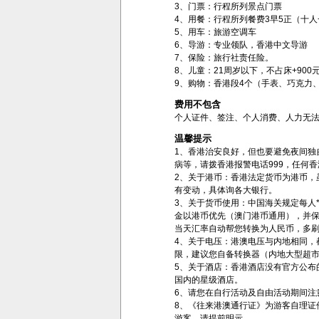
3、门票：行程所列景点门票
4、用餐：行程所列餐费
3早5正
（十人
5、用车：旅游空调车
6、导游：专业领队，香港中文导游
7、保险：旅行社责任险。
8、儿童：21周岁以下，不占床+900元/
9、购物：香港段4个（手表、巧克力
费用不包含
个人证件、签注、个人消费、人力无
温馨提示
1、香港治安良好，但也要避免夜间
病等，请拨香港报警电话999，任何
2、关于港币：香港法定货币为港币，
有变动，具体询各大银行。
3、关于货币使用：中国海关规定每人*
金以港币优先（澳门港币通用），并
当天汇率自动帮您转换为人民币，多
4、关于电压：港澳电压与内地相同，
限，建议您自备转换器（内地大型超
5、关于酒店：香港酒店没有官方公布
国内的星级酒店。
6、请您在自行活动及自由活动期间注
8、《往来港澳通行证》为游客自理证
游客，请