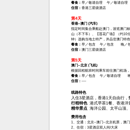
餐食：
早／敬请自理 午／敬请自理
住宿：
香港三星级酒店
第4天
香港--澳门 (汽车)
指定时间集合乘船赴澳门，游览澳门标
山（不下车）、【莲花广场】（约10
钟）选购当地土特产，并品尝澳门特
餐食：
早／包含 午／包含 晚／
住宿：
澳门三星级酒店
第5天
澳门--北京 (飞机)
根据回程航班时间乘车前往澳门机场
餐食：
早／包含 午／敬请自理 
住宿：
----
线路特色
入住3星酒店，香港1天自由行，甄选
行程特色
港式早茶1餐、香港洋
精华景点
海洋公园、太平山顶、
费用包含
1、交通：北京--澳门--北京机票，澳门
2、住宿：3星酒店双人间/大床