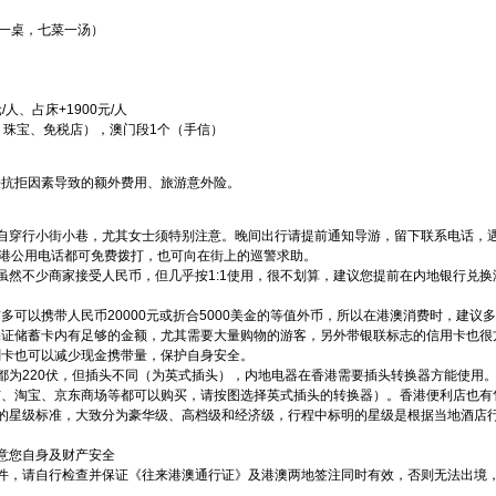
一桌，七菜一汤）
人、占床+1900元/人
、珠宝、免税店），澳门段1个（手信）
法抗拒因素导致的额外费用、旅游意外险。
独自穿行小街小巷，尤其女士须特别注意。晚间出行请提前通知导游，留下联系电话，
香港公用电话都可免费拨打，也可向在街上的巡警求助。
虽然不少商家接受人民币，但几乎按1:1使用，很不划算，建议您提前在内地银行兑换港
多可以携带人民币20000元或折合5000美金的等值外币，所以在港澳消费时，建
保证储蓄卡内有足够的金额，尤其需要大量购物的游客，另外带银联标志的信用卡也很
刷卡也可以减少现金携带量，保护自身安全。
都为220伏，但插头不同（为英式插头），内地电器在香港需要插头转换器方能使用
市、淘宝、京东商场等都可以购买，请按图选择英式插头的转换器）。香港便利店也有
的星级标准，大致分为豪华级、高档级和经济级，行程中标明的星级是根据当地酒店行
意您自身及财产安全
件，请自行检查并保证《往来港澳通行证》及港澳两地签注同时有效，否则无法出境
提前明示。