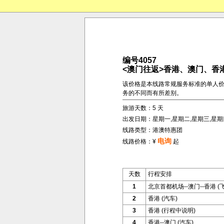
编号4057
<澳门往返>香港、澳门、香港
该价格是本线路常规服务标准的单人
务的不同而有所差别。
旅游天数：5 天
出发日期：星期一,星期二,星期三,星期
线路类型：港澳特惠团
电询
线路价格：¥
起
天数
行程安排
1
北京首都机场--澳门--香港 (
2
香港 (汽车)
3
香港 (行程中说明)
4
香港--澳门 (汽车)