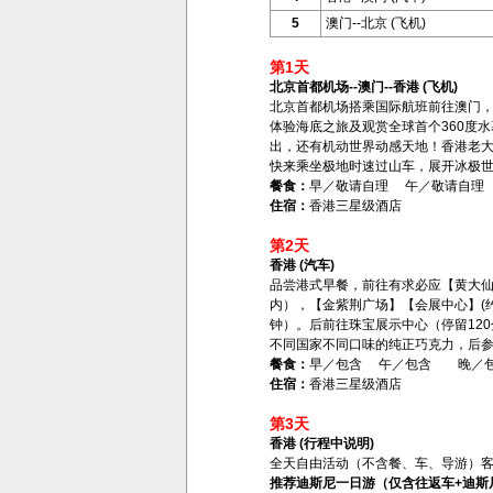
5
澳门--北京 (飞机)
第1天
北京首都机场--澳门--香港 (飞机)
北京首都机场搭乘国际航班前往澳门
体验海底之旅及观赏全球首个360度
出，还有机动世界动感天地！香港老
快来乘坐极地时速过山车，展开冰极
餐食：
早／敬请自理 午／敬请自
住宿：
香港三星级酒店
第2天
香港 (汽车)
品尝港式早餐，前往有求必应【黄大仙
内），【金紫荆广场】【会展中心】(
钟）。后前往珠宝展示中心（停留12
不同国家不同口味的纯正巧克力，后参观
餐食：
早／包含 午／包含 晚／
住宿：
香港三星级酒店
第3天
香港 (行程中说明)
全天自由活动（不含餐、车、导游）客
推荐迪斯尼一日游（仅含往返车+迪斯尼