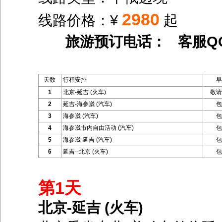
2980
线路价格：¥
起
旅游预订电话： 客服Q
天数
行程安排
早
1
北京-延吉 (火车)
敬请
2
延吉-海参崴 (汽车)
包
3
海参崴 (汽车)
包
4
海参崴市内自由活动 (汽车)
包
5
海参崴-延吉 (汽车)
包
6
延吉--北京 (火车)
包
第1天
北京-延吉 (火车)