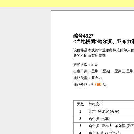
编号4627
<当地拼团>哈尔滨、亚布力
该价格是本线路常规服务标准的单人
务的不同而有所差别。
旅游天数：5 天
出发日期：星期一,星期二,星期三,星期
线路类型：亚布力
760
线路价格：¥
起
天数
行程安排
1
北京--哈尔滨 (火车)
2
哈尔滨 (汽车)
3
哈尔滨--亚布力--哈尔滨 (汽车
4
哈尔滨 (行程中说明)