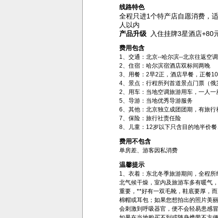
线路特色
全程只进1个特产店自愿消费，适
人以内
产品升级
入住挂牌3星酒店+80元
费用包含
1、交通：北京--哈尔滨--北京往返空
2、住宿：哈尔滨宿酒店双标间两晚
3、用餐：2早2正，酒店早餐，正餐1
4、景点：行程所列首道景点门票（俄
2、用车：当地空调旅游用车，一人一
5、导游：当地优秀导游服务
6、其他：北京独立成团团期，有旅行
7、保险：旅行社责任险
8、儿童：12岁以下只含目的地半价
费用不包含
单房差、游客因私消费
温馨提示
1、衣着：东北冬季旅游期间，全程所
北气候干燥，室内及旅游车多有暖气
重要，**好有一双毛靴，鞋底要厚，
棉帽或耳包；如果您想拍出的照片美
会刺激到呼吸器官，便不会轻易患感
如果在当地购买不到或随身携带不方