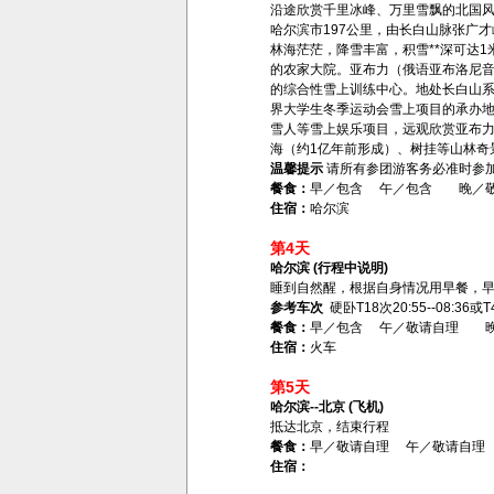
沿途欣赏千里冰峰、万里雪飘的北国风
哈尔滨市197公里，由长白山脉张广才
林海茫茫，降雪丰富，积雪**深可达1
的农家大院。亚布力（俄语亚布洛尼音
的综合性雪上训练中心。地处长白山系
界大学生冬季运动会雪上项目的承办地
雪人等雪上娱乐项目，远观欣赏亚布力山
海（约1亿年前形成）、树挂等山林奇
温馨提示
请所有参团游客务必准时参加
餐食：
早／包含 午／包含 晚／
住宿：
哈尔滨
第4天
哈尔滨 (行程中说明)
睡到自然醒，根据自身情况用早餐，早
参考车次
硬卧T18次20:55--08:36或T4
餐食：
早／包含 午／敬请自理 
住宿：
火车
第5天
哈尔滨--北京 (飞机)
抵达北京，结束行程
餐食：
早／敬请自理 午／敬请自理
住宿：