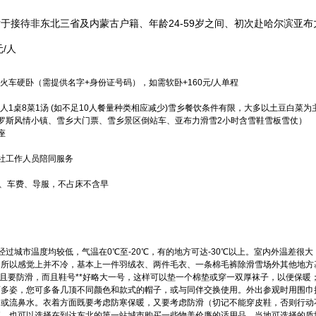
于接待非东北三省及内蒙古户籍、年龄24-59岁之间、初次赴哈尔滨亚
/人
调火车硬卧（需提供名字+身份证号码），如需软卧+160元/人单程
0人1桌8菜1汤 (如不足10人餐量种类相应减少)雪乡餐饮条件有限，大多以土豆白菜
罗斯风情小镇、雪乡大门票、雪乡景区倒站车、亚布力滑雪2小时含雪鞋雪板雪仗）
座
社工作人员陪同服务
餐、车费、导服，不占床不含早
经过城市温度均较低，气温在0℃至-20℃，有的地方可达-30℃以上。室内外温差很
，所以感觉上并不冷，基本上一件羽绒衣、两件毛衣、一条棉毛裤除滑雪场外其他地方
而且要防滑，而且鞋号**好略大一号，这样可以垫一个棉垫或穿一双厚袜子，以便保暖
丽多姿，您可多备几顶不同颜色和款式的帽子，或与同伴交换使用。外出参观时用围巾
冒或流鼻水。衣着方面既要考虑防寒保暖，又要考虑防滑（切记不能穿皮鞋，否则行动
便，也可以选择在到达东北的第一站城市购买一些物美价廉的适用品，当地可选择的质