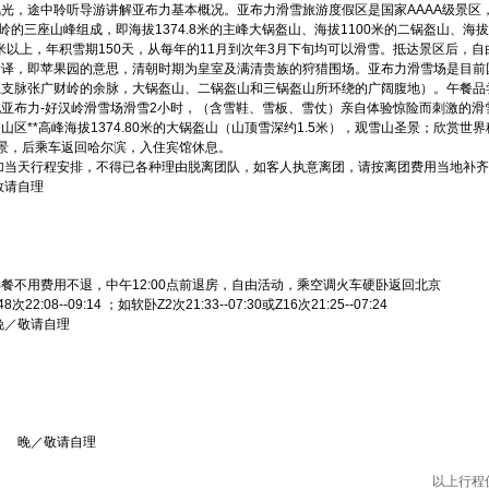
光，途中聆听导游讲解亚布力基本概况。亚布力滑雪旅游度假区是国家AAAA级景区
岭的三座山峰组成，即海拔1374.8米的主峰大锅盔山、海拔1100米的二锅盔山、海
米以上，年积雪期150天，从每年的11月到次年3月下旬均可以滑雪。抵达景区后，自
译，即苹果园的意思，清朝时期为皇室及满清贵族的狩猎围场。亚布力滑雪场是目前国内
支脉张广财岭的余脉，大锅盔山、二锅盔山和三锅盔山所环绕的广阔腹地）。午餐品尝东
亚布力-好汉岭滑雪场滑雪2小时，（含雪鞋、雪板、雪仗）亲自体验惊险而刺激的滑
区**高峰海拔1374.80米的大锅盔山（山顶雪深约1.5米），观雪山圣景；欣赏
景，后乘车返回哈尔滨，入住宾馆休息。
当天行程安排，不得已各种理由脱离团队，如客人执意离团，请按离团费用当地补齐差
敬请自理
餐不用费用不退，中午12:00点前退房，自由活动，乘空调火车硬卧返回北京
8次22:08--09:14 ；如软卧Z2次21:33--07:30或Z16次21:25--07:24
晚／敬请自理
 晚／敬请自理
以上行程