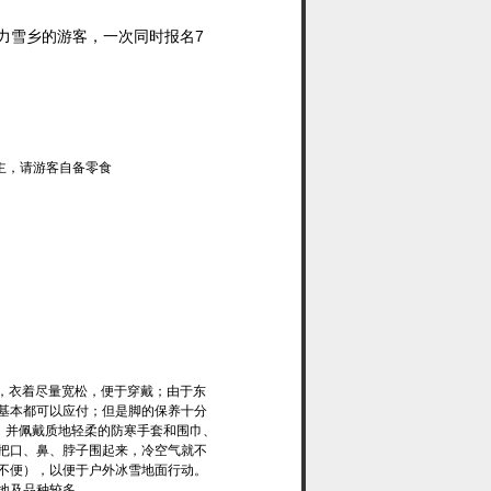
布力雪乡的游客，一次同时报名7
为主，请游客自备零食
大，衣着尽量宽松，便于穿戴；由于东
基本都可以应付；但是脚的保养十分
；并佩戴质地轻柔的防寒手套和围巾、
把口、鼻、脖子围起来，冷空气就不
不便），以便于户外冰雪地面行动。
地及品种较多。