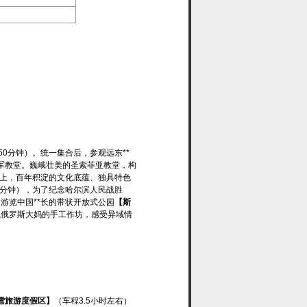
0分钟）。统一集合后，参观远东**
随军教堂。巍峨壮美的圣索菲亚教堂，构
街上，百年积淀的文化底蕴、独具特色
0分钟），为了纪念哈尔滨人民战胜
游览中国**长的带状开放式公园
【斯
观俄罗斯大妈的手工作坊，感受异域情
雪旅游度假区】
（车程3.5小时左右）