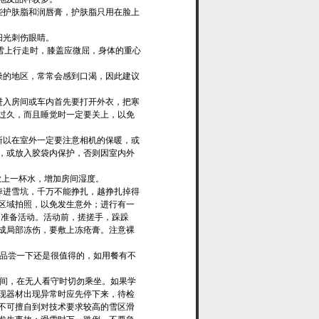
些护肤脂和润唇膏，护肤脂只用在脸上
阳光刺伤眼睛。
冰雪上行走时，膝盖应微屈，身体的重心
燥的地区，常常会感到口渴，因此建议
进入房间或车内首先要打开外衣，把寒
过久，而且睡觉时一定要关上，以免
所以在室外一定要注意相机的保暖，或
，或放入胶袋内保护，否则因室内外
放上一杯水，增加房间湿度。
掉进雪坑，千万不能挣扎，越挣扎掉得
区域拍照，以免发生意外；进行有一
的准备活动。活动前，搓搓手，跺跺
成局部冻伤，要敷上冻疮膏。注意裸
但品尝一下还是很值得的，如用餐有不
时间，在无人看守时切勿乘坐。如果学
现器材出现异常时应先停下来，待检
不可擅自到对技术要求较高的雪区滑