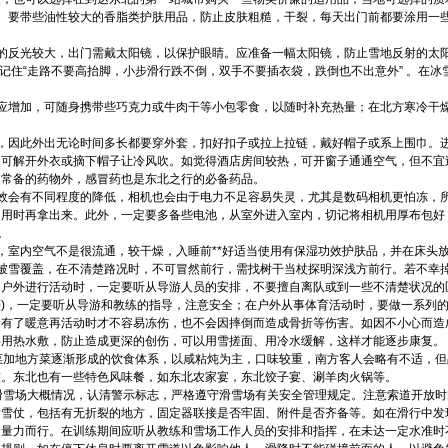
膏。要带些油性较大的香脂类护肤用品，防止皮肤粗糙，干裂，每天出门前都要涂用一
的反光较大，出门需戴太阳镜，以保护眼睛。应准备一幅太阳镜，防止雪地反射的太
要记住“走路不要高抬脚，小步滑行跌不倒，双手不要插衣袋，跌倒也不出意外” 。在
相应增加，可随身携带些巧克力或牛肉干等小包零食，以随时补充热量；在北方寒冷干
。
大，因此外出无论时间多长都要穿外套，扣好扣子或拉上拉链，戴好帽子或系上围巾。
不可解开外衣或摘下帽子让冷风吹。如觉得酒店房间较热，可开窗子通通空气，但不宜
门常备的药物外，感冒药也是东北之行的必备药品。
能效会有不同程度的降低，相机也会由于电力不足容易失灵，尤其是数码相机更怕冻，
，用时再拿出来。此外，一定要多备些电池，从室外进入室内，切记将相机用厚布包好
。
，室内空气不是很流通，较干燥，入睡前**好适当使用有保湿功效护肤品，并在床头
多被雪覆盖，在不清楚路况时，不可冒然前行，需找树干当杖探明深浅方前行。若不幸
的户外进行活动时，一定要听从导游人员的安排，不要擅自离队或到一些不清楚状况的
)，一定要听从导游和教练的指导，注意安全；在户外从事体育活动时，要做一系列
，有了暖意再活动时才不容易冻伤，也不会因摔倒而造成骨折等伤害。如因不小心而造
要用热水敷，防止造成更深的创伤，可以用雪搓面、用冷水缓解，这样才能逐步康复。
菜加地方菜逐渐形成的饮食体系，以咸粘炖为主，口味较重，南方客人会略有不适，
整。东北也有一些特色风味餐，如东北农家宴，东北饺子宴、涮羊肉火锅等。
滑雪场大概情况，认清警示标志，严格遵守滑雪场有关安全管理规定。注意索道开放
滑雪仗，包括有无折裂的地方，固定器联接是否牢固、附件是否齐备等。如在滑行中发
，量力而行。在训练期间应听从教练和雪场工作人员的安排和指挥，在未达一定水准时