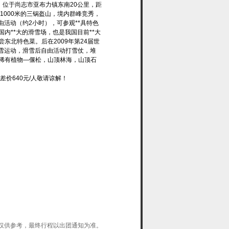
，位于尚志市亚布力镇东南20公里，距
拔1000米的三锅盔山，境内群峰竞秀，
由活动（约2小时），可参观**具特色
**大的滑雪场，也是我国目前**大
北特色菜。后在2009年第24届世
雪运动，滑雪后自由活动打雪仗，堆
世界稀有植物—偃松，山顶林海，山顶石
价640元/人敬请谅解！
仅供参考，最终行程以出团通知为准。