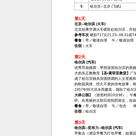
5
哈尔滨--北京 (飞机)
第1天
北京--哈尔滨 (火车)
北京站乘空调火车硬卧赴哈尔滨，开
参考车次
硬卧T17次21:23--08:31或T4
餐食：
早／敬请自理 午／敬请自理
住宿：
火车
第2天
哈尔滨 (汽车)
优秀导游接团，带您游览哈尔滨的美丽
大的东正教教堂
【圣•索菲亚教堂】
广
成了哈尔滨独具异国情调的人文景观
的欧陆风情、经久不衰的传奇故事，
1957年特大洪水而建造，描绘了哈
大林公园】
（游览时间10分钟）。午
怀。在美丽的太阳石前拍照留念，自
餐食：
早／敬请自理 午／包含 
住宿：
哈尔滨
第3天
哈尔滨--亚布力--哈尔滨 (汽车)
早集合（酒店早餐为打包早餐，如酒店