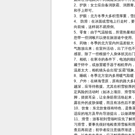
2、护肤：女士应自备润肤霜、润唇
和手上即可。
3、护眼：北方冬季大多积雪厚重，雪
4、 防滑：在冰面或雪地上行走时，
向前倾，这样就不易滑倒。
5、零食：由于气温较低，所需热量
您带一些润喉片以便在旅游途中使用
6、药物：冬季的北方室内外温差较
气散放出来；在室外活动，出了汗也
感冒。除了一些根据个人身体状况出
7、相机：在寒冷的条件下，电池的
藏于怀中，或放置暖手器于相机带内
温差太大，相机镜头会出现“反霜”现象
8、睡眠：冬季北方室内多用暖气取暖
9、户外：在林海雪原，原有的路大
越深，应等待救援。尤其在积雪较厚
定风险的活动时（如冰上项目、滑雪等
脚，搓搓耳朵，让全身筋骨活络起来
露在外的皮肤保暖，而且有冻伤后不
10、饮食：东北饮食很有特色，是鲁
适应的地方及早向导游提出，以做调
11、滑雪：游客初到雪场时应先了解
习滑雪，要事先很好地检查滑雪板和
查后再前进；初学者应注意循序渐进