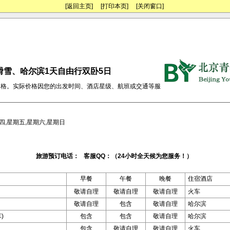
[返回主页]
[打印本页]
[关闭窗口]
滑雪、哈尔滨1天自由行双卧5日
价格。实际价格因您的出发时间、酒店星级、航班或交通等服
四,星期五,星期六,星期日
旅游预订电话： 客服QQ：（24小时全天候为您服务！）
早餐
午餐
晚餐
住宿酒店
敬请自理
敬请自理
敬请自理
火车
敬请自理
包含
敬请自理
哈尔滨
)
包含
包含
敬请自理
哈尔滨
包含
敬请自理
敬请自理
火车