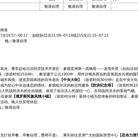
敬请自理
敬请自理
敬请自理
始旅途
7次18:57--06:17 ；如软卧Z1次21:09--07:19或Z15次21:15--07:13
 晚／敬请自理
风光。乘车赴哈尔滨经济技术开发区，参观亚洲第一高钢塔——龙塔外景（自由活动5
场（游览时间15分钟），教堂建于公元1903年，用作沙俄东西伯利亚第四步兵师的
和城市风情。游览异国风情的百年老街
【中央大街】
（游览时间30分钟）走在中央大
将成为您心中永远迷恋的情结。参观哈尔滨的标志性建筑
【防洪纪念塔】
（游览时间1
尔滨人民战胜洪水的生动场面，体现了哈尔滨人民团结一心、共同战胜洪水的英雄气概。
餐后参观
【俄罗斯民族风情小镇】
（游览40分钟）获得小镇为您准备的特别签证，参
由活动。晚入住宾馆休息。
晚／敬请自理
无打包早餐，早餐自理，费用不退），乘车前往亚洲**大的国际滑雪中心
【亚布力滑