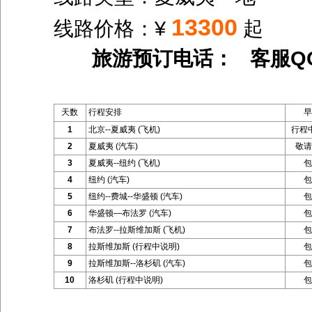
13300
线路价格：¥
起
旅游预订电话： 客服Q
天数
行程安排
早
1
北京--夏威夷 (飞机)
行程
2
夏威夷 (汽车)
敬请
3
夏威夷--纽约 (飞机)
包
4
纽约 (汽车)
包
5
纽约--费城--华盛顿 (汽车)
包
6
华盛顿—布法罗 (汽车)
包
7
布法罗--拉斯维加斯 (飞机)
包
8
拉斯维加斯 (行程中说明)
包
9
拉斯维加斯--洛杉矶 (汽车)
包
10
洛杉矶 (行程中说明)
包