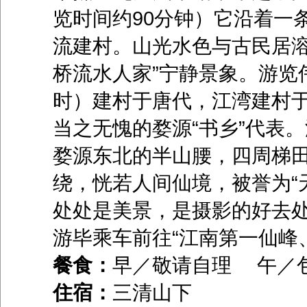
览时间约90分钟）它沿着一
流建村。山光水色与古民居溶
桥流水人家”宁静景象。游览
时）建村于唐代，江湾建村
当之无愧的婺源“书乡”代表。
婺源东北的半山腰，四周梯
绕，恍若人间仙境，被誉为“
处处是美景，是摄影的好去
游毕乘车前往“江南第一仙峰
餐食：
早／敬请自理 午／
住宿：
三清山下