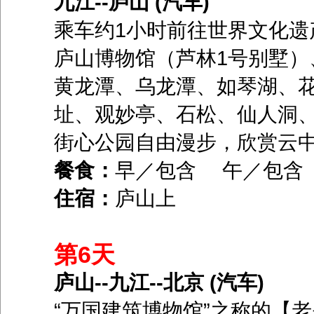
九江--庐山 (汽车)
乘车约1小时前往世界文化遗
庐山博物馆（芦林1号别墅）
黄龙潭、乌龙潭、如琴湖、
址、观妙亭、石松、仙人洞
街心公园自由漫步，欣赏云
餐食：
早／包含 午／包
住宿：
庐山上
第6天
庐山--九江--北京 (汽车)
“万国建筑博物馆”之称的【老