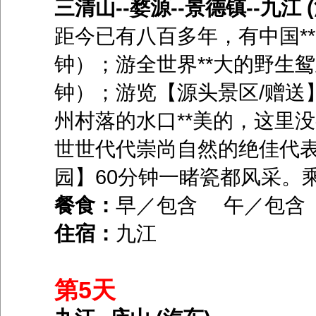
三清山--婺源--景德镇--九江 
距今已有八百多年，有中国*
钟）；游全世界**大的野生
钟）；游览【源头景区/赠送
州村落的水口**美的，这里
世世代代崇尚自然的绝佳代表
园】60分钟一睹瓷都风采。
餐食：
早／包含 午／包含
住宿：
九江
第5天