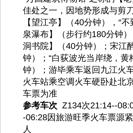
佳处之一，因地势形成与剪刀
【望江亭】（40分钟），“
泉瀑布】（步行约180分钟
洞书院】（40分钟）；宋江
钟）；“白荻波光当岸绕，黄
钟）；游毕乘车返回九江火
火车站乘空调火车硬卧赴北
车票为准
参考车次
Z134次21:14--08:
-06:28因旅游旺季火车票源
人