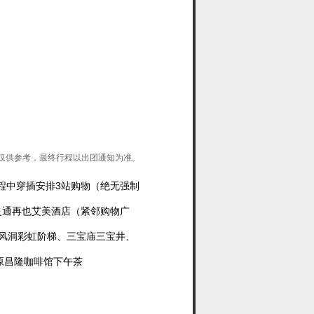
仅供参考，最终行程以出团通知为准。
程中穿插安排3站购物（绝无强制
打灵通再也艾美酒店（紧邻购物广
风洞彩虹阶梯、三宝庙三宝井、
原昌隆咖啡馆下午茶