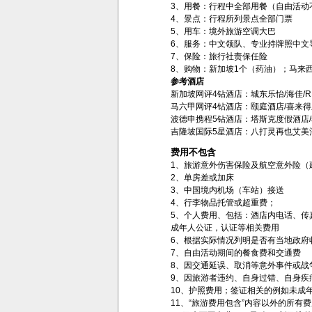
3、用餐：行程中全部用餐（自由活动
4、景点：行程所列景点全部门票
5、用车：境外旅游空调大巴
6、服务：中文领队、专业持牌照中文
7、保险：旅行社责保任险
8、购物：新加坡1个（药油）；马来
参考酒店
新加坡网评4钻酒店：城东乐怡/海佳/REL
马六甲网评4钻酒店：颐庭酒店/喜来得
波德申携程5钻酒店：塔斯克度假酒店
吉隆坡国际5星酒店：八打灵再也艾美
费用不包含
1、旅游意外伤害保险及航空意外险（
2、单房差或加床
3、中国境内机场（车站）接送
4、行李物品托管或超重费；
5、个人费用、包括：酒店内电话、
成年人公证，认证等相关费用
6、根据实际情况列明是否有当地政府
7、自由活动期间的餐食费和交通费
8、因交通延误、取消等意外事件或战
9、因旅游者违约、自身过错、自身疾
10、护照费用；签证相关的例如未成
11、“旅游费用包含”内容以外的所有