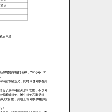
星酒店
酒店休息
早期的名称，“Singapura”
吧！
等等的市区观光，同时你也可以看到
结合了成年树的外形和功能，不仅可
热带攀缘植物、附生植物和蕨类植
吸收太阳能，到晚上就可以供电照明
行！