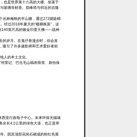
楼，也是世界第十六高的大楼。坐落于
钢与玻璃等材质。双峰塔与邻近的吉隆
丛林掩映的半山腰，通过272级陡峭
经过2018年夏天的“楼梯换装”，这
140英尺高的镀金印度大佛——战神
去的岁月。在鬼仔巷漫步时，你会发
，吸引了许多摄影师和艺术爱好者前
当地人的本土文化。
家”何荣记、巴生毛山稿肉骨茶、新怡保
来西亚行政电子中心。未来环保无烟城
全长4.2公里的绿色大道，也正是举
真寺。因其顶部花岗石砌成的粉红色屋