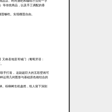
精品店、时尚酒吧和咖啡厅沿街一字
传统娘惹服装）等传统商品，以及手工调配的香
榴莲畅吃。实现榴莲自由。
】又称圣地亚哥城门（葡萄牙语：
征。
。
ulux 联手打造， 这副超巨大的五彩壁画可
这种运用几何图形与基础原色相结合的
林。棕榈树生机盎然，给人留下深刻