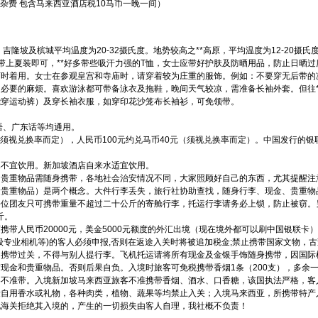
马境外杂费 包含马来西亚酒店税10马币一晚一间）
。吉隆坡及槟城平均温度为20-32摄氏度。地势较高之**高原，平均温度为12-20摄氏
带上夏装即可，**好多带些吸汗力强的T恤，女士应带好护肤及防晒用品，防止日晒过
庙时着用。女士在参观皇宫和寺庙时，请穿着较为庄重的服饰。例如：不要穿无后带的
必要的麻烦。喜欢游泳都可带备泳衣及拖鞋，晚间天气较凉，需准备长袖外套。但往*
能穿运动裤）及穿长袖衣服，如穿印花沙笼布长袖衫，可免领带。
语、广东话等均通用。
视兑换率而定），人民币100元约兑马币40元（须视兑换率而定）。中国发行的银联卡（Chin
水不宜饮用。新加坡酒店自来水适宜饮用。
和贵重物品需随身携带，各地社会治安情况不同，大家照顾好自己的东西，尤其提醒注
金贵重物品）是两个概念。大件行李丢失，旅行社协助查找，随身行李、现金、贵重物
每位团友只可携带重量不超过二十公斤的寄舱行李，托运行李请务必上锁，防止被窃。
斤。
带人民币20000元，美金5000元额度的外汇出境（现在境外都可以刷中国银联卡）
级专业相机等)的客人必须申报,否则在返途入关时将被追加税金;禁止携带国家文物，古
自携带过关，不得与别人提行李。飞机托运请将所有现金及金银手饰随身携带，因国际
现金和贵重物品。否则后果自负。入境时旅客可免税携带香烟1条（200支），多余
器不准带。入境新加坡马来西亚旅客不准携带香烟、酒水、口香糖，该国执法严格，客
量自用香水或礼物，各种肉类，植物、蔬果等均禁止入关；入境马来西亚，所携带特产
地海关拒绝其入境的，产生的一切损失由客人自理，我社概不负责！