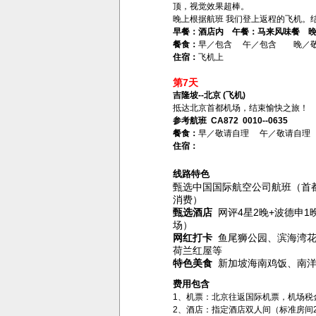
顶，视觉效果超棒。
晚上根据航班 我们登上返程的飞机。
早餐：酒店内 午餐：马来风味餐 
餐食：
早／包含 午／包含 晚／
住宿：
飞机上
第7天
吉隆坡--北京 (飞机)
抵达北京首都机场，结束愉快之旅！
参考航班 CA872 0010--0635
餐食：
早／敬请自理 午／敬请自理
住宿：
线路特色
甄选中国国际航空公司航班（首
消费）
甄选酒店
网评4星2晚+波德申
场）
网红打卡
鱼尾狮公园、滨海湾花
荷兰红屋等
特色美食
新加坡海南鸡饭、南洋
费用包含
1、机票：北京往返国际机票，机场税
2、酒店：指定酒店双人间（标准房间