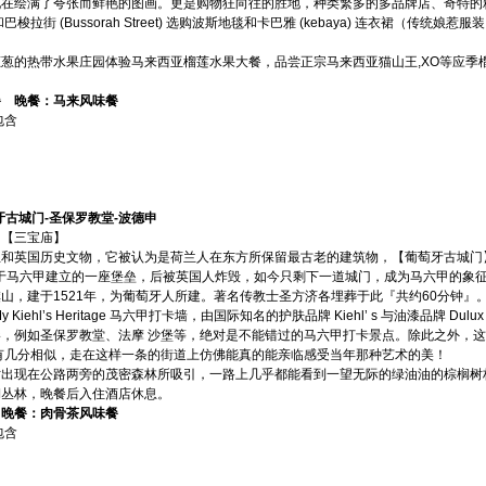
现在绘满了夸张而鲜艳的图画。更是购物狂向往的胜地，种类繁多的多品牌店、奇特的
t) 和巴梭拉街 (Bussorah Street) 选购波斯地毯和卡巴雅 (kebaya) 连衣裙（
葱的热带水果庄园体验马来西亚榴莲水果大餐，品尝正宗马来西亚猫山王,XO等应季
。
餐 晚餐：马来风味餐
包含
牙古城门-圣保罗教堂-波德申
和【三宝庙】
兰和英国历史文物，它被认为是荷兰人在东方所保留最古老的建筑物，【葡萄牙古城门
 原是葡萄牙人于马六甲建立的一座堡垒，后被英国人炸毁，如今只剩下一道城门，成为马六甲的象
山，建于1521年，为葡萄牙人所建。著名传教士圣方济各埋葬于此『共约60分钟』
ehl’s Heritage 马六甲打卡墙，由国际知名的护肤品牌 Kiehl’ s 与油漆品牌 D
，例如圣保罗教堂、法摩 沙堡等，绝对是不能错过的马六甲打卡景点。除此之外，
有几分相似，走在这样一条的街道上仿佛能真的能亲临感受当年那种艺术的美！
时出现在公路两旁的茂密森林所吸引，一路上几乎都能看到一望无际的绿油油的棕榈树
榈丛林，晚餐后入住酒店休息。
 晚餐：肉骨茶风味餐
包含