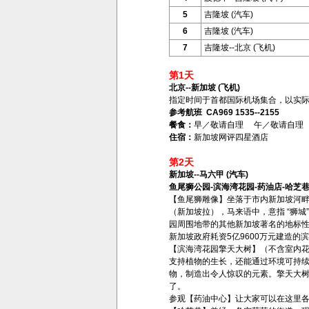
5
吉隆坡 (汽车)
6
吉隆坡 (汽车)
7
吉隆坡--北京 (飞机)
第1天
北京--新加坡 (飞机)
指定时间于首都国际机场集合，以实
参考航班 CA969 1535--2155
餐食：
早／敬请自理 午／敬请自理
住宿：
新加坡网评四星酒店
第2天
新加坡--马六甲 (汽车)
鱼尾狮公园-滨海湾花园-药油店-哈芝巷
【鱼尾狮雕像】坐落于市内新加坡河畔，
（新加坡拉），马来语中，意指 “狮城
园周围地带的其他新加坡著名的地标
新加坡政府耗资5亿9600万元建造的
【滨海湾花园擎天大树】（不含室内
支持植物的生长，还能通过环境可持
物，制造出令人惊叹的元素。擎天大
了。
参观【药油中心】让大家可以在这里