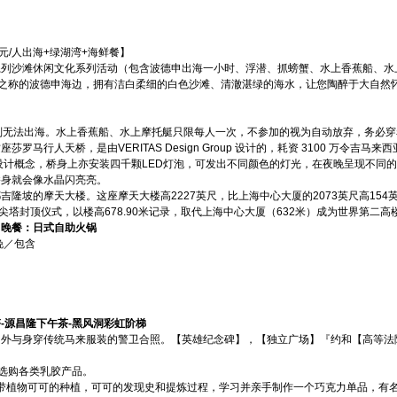
元/人出海+绿湖湾+海鲜餐】
系列沙滩休闲文化系列活动（包含波德申出海一小时、浮潜、抓螃蟹、水上香蕉船、水
”之称的波德申海边，拥有洁白柔细的白色沙滩、清澈湛绿的海水，让您陶醉于大自然
则无法出海。水上香蕉船、水上摩托艇只限每人一次，不参加的视为自动放弃，务必
马行人天桥，是由VERITAS Design Group 设计的，耗资 3100 万令吉马
设计概念，桥身上亦安装四千颗LED灯泡，可发出不同颜色的灯光，在夜晚呈现不同
桥身就会像水晶闪亮亮。
都吉隆坡的摩天大楼。这座摩天大楼高2227英尺，比上海中心大厦的2073英尺高15
举行了尖塔封顶仪式，以楼高678.90米记录，取代上海中心大厦（632米）成为世界第
 晚餐：日式自助火锅
晚／包含
塔-源昌隆下午茶-黑风洞彩虹阶梯
门外与身穿传统马来服装的警卫合照。【英雄纪念碑】，【独立广场】『约和【高等法
，选购各类乳胶产品。
了解热带植物可可的种植，可可的发现史和提炼过程，学习并亲手制作一个巧克力单品，有