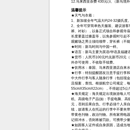
12.马来西亚杂费 430元/人 （新
温馨提示
★天气与衣着：
1、新加坡全年气温大约24-32摄氏度
2、全年可穿简单热天服装、建议游客
裤、衬衫），以备正式场合和参观寺
长度要盖过膝盖等，以免参观时引起不
观赌场之男士须结领带，穿长裤（不
★时间：新马时间与中国一样。
★语言：新马主要为英语/华语及福建
★货币：人民币100元约兑新币20元（须
外亦可使用，不收取手续费。
★饮用水：泰国、马来西亚酒店自来
★行李：特别提醒团友注意手提行李
中大件行李与客人随身行李（包括现
且报案，查找。根据航空公司规定，
55cmX35cmX22cm），不得超过5公
★海关规定：海关规定出境旅游每人可携
机、高级电子产品(如：手提电脑、高
元，否则后果自负。行李必须个人亲
续，故请客人在托运的行李中不要夹带
带黄色刊物，政治刊物。所有家用电
记得冲水，否则将被罚款。可携带少
★如因客人证件或自身原因，适成当