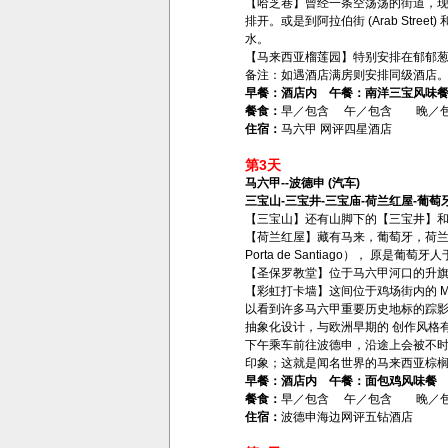
【哈芝巷】曾经一条空荡荡的街道，
排开。或是到阿拉伯街 (Arab Stree
水。
【马来西亚榴莲园】特别安排在郁郁葱
备注：如遇酒店满房则安排同级酒店
早餐：酒店内 午餐：南洋三宝风味
餐食：
早／包含 午／包含 晚／
住宿：
马六甲 网评四星酒店
第3天
马六甲--波德申 (汽车)
三宝山-三宝井-三宝庙-荷兰红屋-葡萄
【三宝山】还有山脚下的【三宝井】
【荷兰红屋】藏有马来，葡萄牙，荷
Porta de Santiago），
【圣保罗教堂】位于马六甲河口的升旗
【彩虹打卡墙】这间位于鸡场街内的 My Ki
以看到许多马六甲重要历史地标的踪影
抽象化设计，与欧洲早期的 创作风格
下午乘车前往波德申，沿途上会被不
印象；这就是闻名世界的马来西亚棕
早餐：酒店内 午餐：面包鸡风味餐
餐食：
早／包含 午／包含 晚／
住宿：
波德申海边网评五钻酒店