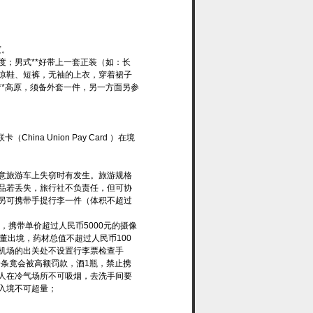
度。
度；男式**好带上一套正装（如：长
凉鞋、短裤，无袖的上衣，穿着裙子
*高原，须备外套一件，另一方面另参
a Union Pay Card ）在境
意旅游车上失窃时有发生。旅游规格
品若丢失，旅行社不负责任，但可协
另可携带手提行李一件（体积不超过
，携带单价超过人民币5000元的摄像
董出境，药材总值不超过人民币100
机场的出关处不设置行李票检查手
一条竟会被高额罚款，酒1瓶，禁止携
人在冷气场所不可吸烟，去洗手间要
入境不可超量；