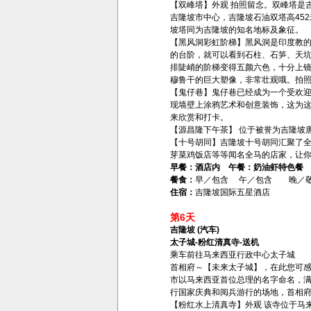
【双峰塔】外观 拍照留念。双峰塔是
吉隆坡市中心，吉隆坡石油双塔高45
坡塔同为吉隆坡的知名地标及象征。
【黑风洞彩虹阶梯】黑风洞是印度教的
的台阶，就可以看到石柱、石笋、天坑等
排陡峭的阶梯变得五颜六色，十分上镜
穆鲁干的巨大塑像，非常壮观哦。拍
【鬼仔巷】鬼仔巷已经成为一个受欢
现墙壁上涂鸦艺术和创意装饰，这为
来欣赏和打卡。
【源昌隆下午茶】 位于被誉为吉隆坡
【十号胡同】吉隆坡十号胡同汇聚了全
芽菜鸡饭店等等闻名全马的店家，让
早餐：酒店内 午餐：奶油虾特色餐
餐食：
早／包含 午／包含 晚／
住宿：
吉隆坡国际五星酒店
第6天
吉隆坡 (汽车)
太子城-粉红清真寺-送机
乘车前往马来西亚行政中心太子城
首相府～【未来太子城】，在此您可感
市以马来西亚首位总理的名字命名，满
行国家庆典和阅兵游行的场地，首相
【粉红水上清真寺】外观 该寺位于马