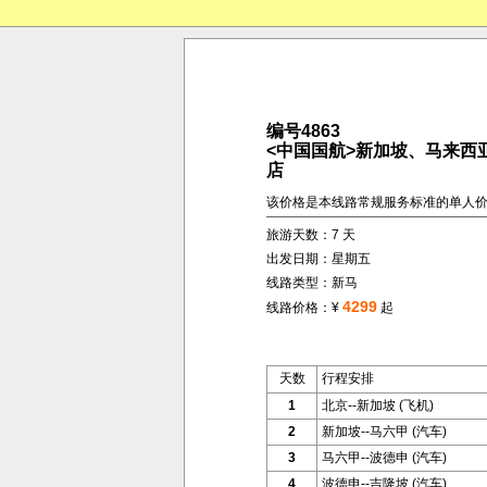
编号4863
<中国国航>新加坡、马来西
店
该价格是本线路常规服务标准的单人
旅游天数：7 天
出发日期：星期五
线路类型：新马
4299
线路价格：¥
起
天数
行程安排
1
北京--新加坡 (飞机)
2
新加坡--马六甲 (汽车)
3
马六甲--波德申 (汽车)
4
波德申--吉隆坡 (汽车)