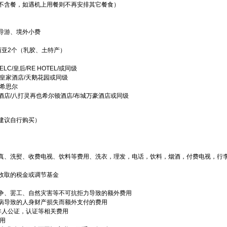
不含餐，如遇机上用餐则不再安排其它餐食）
导游、境外小费
西亚2个（乳胶、土特产）
C/皇后/RE HOTEL/或同级
皇家酒店/天鹅花园或同级
/希思尔
酒店/八打灵再也希尔顿酒店/布城万豪酒店或同级
建议自行购买）
传真、洗熨、收费电视、饮料等费用、洗衣，理发，电话，饮料，烟酒，付费电视，行
收取的税金或调节基金
争、罢工、自然灾害等不可抗拒力导致的额外费用
病导致的人身财产损失而额外支付的费用
年人公证，认证等相关费用
费用