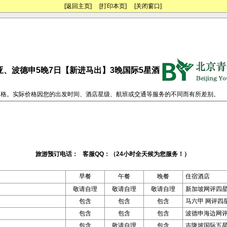
[返回主页]
[打印本页]
[关闭窗口]
亚、波德申5晚7日【新进马出】3晚国际5星酒
价格。实际价格因您的出发时间、酒店星级、航班或交通等服务的不同而有所差别。
旅游预订电话： 客服QQ：（24小时全天候为您服务！）
早餐
午餐
晚餐
住宿酒店
敬请自理
敬请自理
敬请自理
新加坡网评四
包含
包含
包含
马六甲 网评四
包含
包含
包含
波德申海边网
包含
敬请自理
包含
吉隆坡国际五