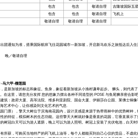
包含
包含
敬请自理
吉隆坡国际五
包含
包含
敬请自理
飞机上
敬请自理
敬请自理
敬请自理
际出团通知为准，搭乘国际航班飞往花园城市—新加坡，开启新马欢乐之旅抵达后入住
 晚／敬请自理
 -马六甲-榴莲园
是新加坡的标志和象征。鱼身，象征着新加坡从小渔村谦卑起步。 狮头，则代表了新加坡最
”。在这里，请您充分发挥 您的想象力摆出各种不同造型的 POSE 与鱼尾狮亲密合影
性建筑：政府大厦、高等法院、维多利亚剧院、国会大厦、伊丽莎白公园、莱佛士铜像
滨海艺术中心，让你感染到文化艺术的气息.
花园门票），擎天大树位于滨海南花园内，设计灵感是来源于热带雨林中的优势树种，
续性的特征，模拟树木的生态功能。这些擎天大树就好像是垂直的花园，它垂直展示了
树的树冠白天可以为游人遮荫，晚上可以为游人照明。树冠上安装了光伏电池，白天时
各有所获，可购买当地特产的药飞机上油等，每个人都能买到自己心仪的货品，不虚此