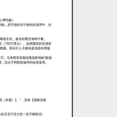
上摩托艇）
怀抱，您可倘佯在宁静的绿湖湾中，欣
穿着救生衣。参加自费含海鲜午餐。
来西亚（750万美元）。这座建筑的灵感来
的图案。部分行人天桥的屋顶是利用玻
4英尺。马来西亚首都吉隆坡新地标“默迪
二高楼，仅次于阿联酋迪拜的哈里发塔。
院（外观）】『，还有【国家清真
名的丑丑巧克力您一定不能错过!