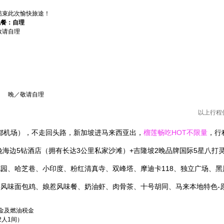
结束此次愉快旅途！
晚餐：自理
敬请自理
 晚／敬请自理
以上行程
都机场），不走回头路，新加坡进马来西亚出，
榴莲畅吃HOT不限量
，行
1晚海边5钻酒店（拥有长达3公里私家沙滩）+吉隆坡2晚品牌国际5星八
园、哈芝巷、小印度、粉红清真寺、双峰塔、摩迪卡118、独立广场、黑
风味面包鸡、娘惹风味餐、奶油虾、肉骨茶、十号胡同、马来本地特色-
金及燃油税金
2人1间）