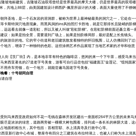
吉隆坡地标建筑，吉隆坡石油双塔曾经是世界最高的摩天大楼，仍是世界最高的双塔
2米，共地上88层，由美国建筑设计师西萨·佩里所设计的大楼，表面大量使用了不锈
朝拜圣地，是一个石灰岩的溶洞群，被称为世界上最神秘最美的洞穴之一，它处在一个
卡斯特洞穴地质现象。而黑风洞的ins风拍照打卡胜地，就是它那排长且陡峭的阶梯。
，远远看去就像一道彩虹，所以又被人叫做“彩虹阶梯”。在彩虹阶梯前面还矗立着一座
照建议：如果是拍全景，需要退到广场上，如果是拍阶梯局部，最好是配上长焦镜头。
迎的旅游目的地。它的窄小街道和老旧建筑散发着独特的怀旧氛围，让人仿佛回到了过
这个地方，增添了一种独特的色彩。这些涂鸦艺术作品展现了当地艺术家的才华和创意
唐人街【茨厂街】内，是本地非常有特色的咖啡店，悠闲的来一个下午茶，感受马来
马来西亚著名的27道老字号美食，游客可自行品尝包括“福建面王”金莲记、“馄饨面
你不用舟车劳顿，在一个地方，就能尝遍马国老字号美食。
 晚餐：十号胡同自理
敬请自理
受到马来西亚政府如何不花一毛钱在森林开发区建出一座面积264平方公里的未来马
眼尽是浓浓的绿意，道路两旁被一棵棵大树包围着，排列成一条长长的林荫大道，这条
府占地面积相当大，其中包括：首相官邸、水上清真寺及行政中心等。
来西亚新行政中心布城，整座寺有四分之三建筑在布拉特湖上，也被人们称为水上清