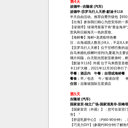
第4天
波德申--吉隆坡 (汽车)
波德申-莎罗马行人天桥-默迪卡118
半天自由活动。推荐自费升级包【650
【出海】参加我们精心为您安排的一
【绿湖湾】绿湖湾座落于有“黄金海岸
赏风和日丽海天一色的景致。
【海鲜餐】海鲜+龙虎烩特色餐
注：出海成团人数至少8人，不足8人
【莎罗马行人天桥】位于甘榜巴鲁的这座莎罗
自马来婚礼槟榔叶排列/九重葛为主要
璃片间隔，白天阳光照射至桥身时，
【默迪卡118】外观 位于马来西亚首
卡118”大楼，2021年12月30日
早餐：酒店内 午餐：自理或海鲜餐
餐食：
早／包含 午／敬请自理 
住宿：
吉隆坡国际五星酒店
第5天
吉隆坡 (汽车)
国家皇宫-独立广场-国家清真寺-双峰
【国家皇宫（外观）】：您可在皇宫
寺】『
【舒适乳胶中心】（约60-90分钟）
【巧克力DIY】(参观约90分钟)