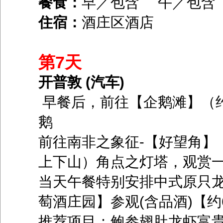
餐食：
早／包含 午／包
住宿：
酒庄区酒店
第7天
开普敦 (汽车)
早餐后，前往【企鹅滩】（约
鹅
前往南非之象征-【好望角】
上下山）角点之灯塔，观赏
当天午餐特别安排中式原只
萄酒庄园】参观(含品酒)【约
推荐项目：鲍参翅肚龙虾富