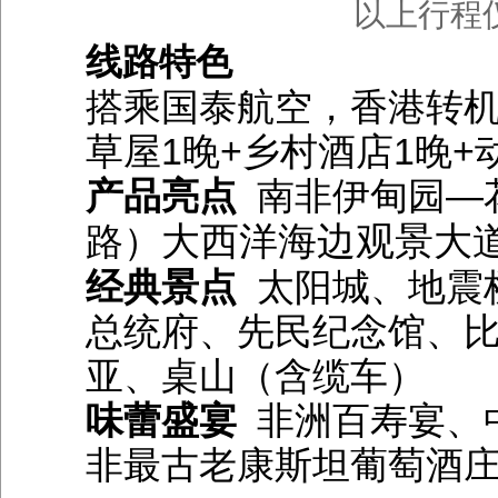
以上行程
线路特色
搭乘国泰航空，香港转机
草屋1晚+乡村酒店1晚+
产品亮点
南非伊甸园—花
大西洋海边观景大
路）
经典景点
太阳城、地震
总统府、先民纪念馆、
亚、桌山（含缆车）
味蕾盛宴
非洲百寿宴、
非最古老康斯坦葡萄酒