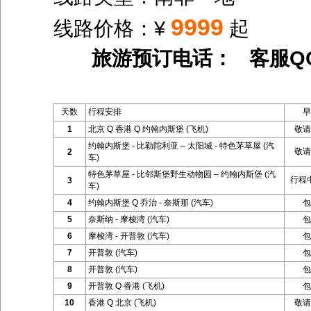
9999
线路价格：¥
起
旅游预订电话： 客服Q
天数
行程安排
早
1
北京 Q 香港 Q 约翰内斯堡 (飞机)
敬请
约翰内斯堡 - 比勒陀利亚 – 太阳城 - 特色茅草屋 (汽
敬请
2
车)
特色茅草屋 - 比邻斯堡野生动物园 – 约翰内斯堡 (汽
行程
3
车)
4
约翰内斯堡 Q 乔治 - 奈斯那 (汽车)
包
5
奈斯纳 - 摩梭湾 (汽车)
包
6
摩梭湾 - 开普敦 (汽车)
包
7
开普敦 (汽车)
包
8
开普敦 (汽车)
包
9
开普敦 Q 香港 (飞机)
包
10
香港 Q 北京 (飞机)
敬请