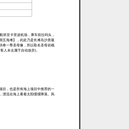
99 航班至卡里波机场，乘车前往码头，
期五海滩】，此处乃是长滩岛沙质最
供奉一尊圣母像，所以取名圣母岩礁.
，客人未去属于自动放弃)。
项目，也是所有海上项目中推荐的一
，漂流在海上看着太阳缓缓降落。风