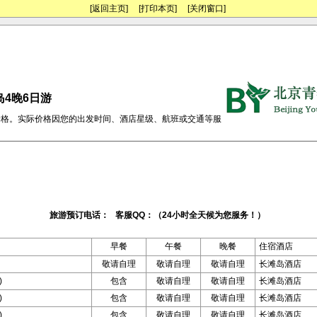
[返回主页]
[打印本页]
[关闭窗口]
岛4晚6日游
价格。实际价格因您的出发时间、酒店星级、航班或交通等服
旅游预订电话： 客服QQ：（24小时全天候为您服务！）
早餐
午餐
晚餐
住宿酒店
敬请自理
敬请自理
敬请自理
长滩岛酒店
)
包含
敬请自理
敬请自理
长滩岛酒店
)
包含
敬请自理
敬请自理
长滩岛酒店
)
包含
敬请自理
敬请自理
长滩岛酒店