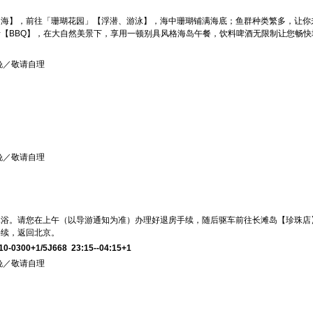
出海】，前往「珊瑚花园」【浮潜、游泳】，海中珊瑚铺满海底；鱼群种类繁多，让你
【BBQ】，在大自然美景下，享用一顿别具风格海岛午餐，饮料啤酒无限制让您畅快
晚／敬请自理
晚／敬请自理
沐浴。请您在上午（以导游通知为准）办理好退房手续，随后驱车前往长滩岛【珍珠店
手续，返回北京。
10-0300+1/5J668
23:15--04:15+1
晚／敬请自理