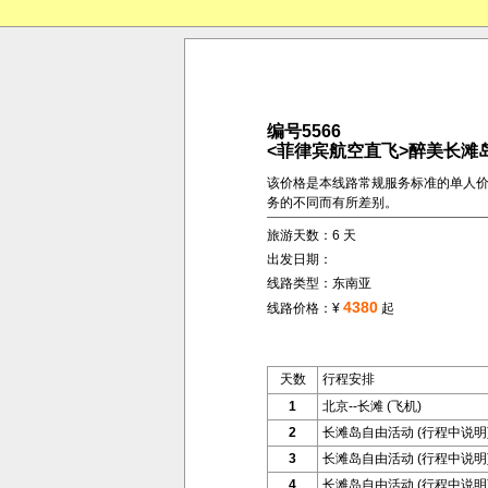
编号5566
<菲律宾航空直飞>醉美长滩
该价格是本线路常规服务标准的单人
务的不同而有所差别。
旅游天数：6 天
出发日期：
线路类型：东南亚
4380
线路价格：¥
起
天数
行程安排
1
北京--长滩 (飞机)
2
长滩岛自由活动 (行程中说明
3
长滩岛自由活动 (行程中说明
4
长滩岛自由活动 (行程中说明