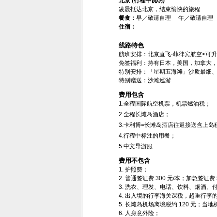
北京 (行程中说明)
凌晨抵达北京，结束愉快的旅程
餐食：
早／敬请自理 午／敬请自理
住宿：
线路特色
航班安排：北京直飞·菲律宾航空<可升
免签福利：持有日本，美国，加拿大，
特别安排：「星期五海滩」沙质最细
特别赠送：沙滩巡游
费用包含
1.全程国际航空机票，机票燃油税；
2.全程长滩岛酒店；
3.卡利博=长滩岛酒店往返接送含上岛
4.行程中标注的用餐；
5.中文导游服
费用不包含
1. 护照费；
2. 普通签证费 300 元/本；加急签证
3. 洗衣、理发、电话、饮料、烟酒
4. 出入境的行李海关课税，超重行李
5. 长滩岛机场离境税约 120 元；当
6. 人身意外险；