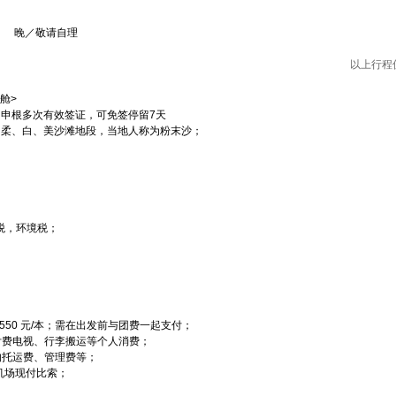
 晚／敬请自理
以上行程
舱>
申根多次有效签证，可免签停留7天
、柔、白、美沙滩地段，当地人称为粉末沙；
税，环境税；
费 550 元/本；需在出发前与团费一起支付；
、付费电视、行李搬运等个人消费；
的托运费、管理费等；
地机场现付比索；