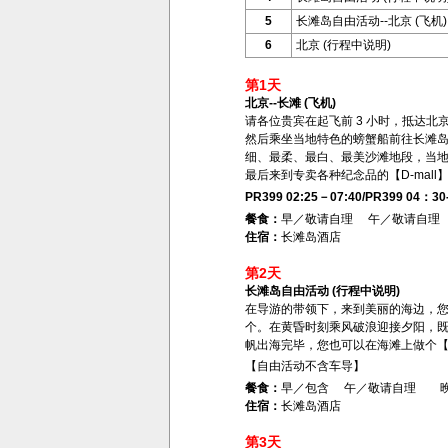
5
长滩岛自由活动--北京 (飞机)
6
北京 (行程中说明)
第1天
北京--长滩 (飞机)
请各位贵宾在起飞前 3 小时，抵达北京
然后乘坐当地特色的螃蟹船前往长滩
细、最柔、最白、最美沙滩地段，当地
最后来到专卖各种纪念品的【D-mal
PR399 02:25－07:40/PR399 04：30-
餐食：
早／敬请自理 午／敬请自理
住宿：
长滩岛酒店
第2天
长滩岛自由活动 (行程中说明)
在导游的带领下，来到美丽的海边，
个。在黄昏时刻乘风破浪迎接夕阳，
帆出海完毕，您也可以在海滩上做个
【自由活动不含车导】
餐食：
早／包含 午／敬请自理 
住宿：
长滩岛酒店
第3天