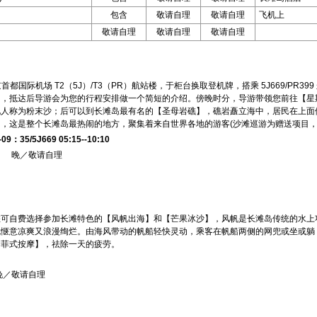
包含
敬请自理
敬请自理
飞机上
敬请自理
敬请自理
敬请自理
首都国际机场 T2（5J）/T3（PR）航站楼，于柜台换取登机牌，搭乘 5J669/PR3
岛，抵达后导游会为您的行程安排做一个简短的介绍。傍晚时分，导游带领您前往【星
人称为粉末沙；后可以到长滩岛最有名的【圣母岩礁】，礁岩矗立海中，居民在上面
l】，这是整个长滩岛最热闹的地方，聚集着来自世界各地的游客(沙滩巡游为赠送项目
09：35/5J669 05:15--10:10
 晚／敬请自理
您可自费选择参加长滩特色的【风帆出海】和【芒果冰沙】，风帆是长滩岛传统的水上
既惬意凉爽又浪漫绚烂。由海风带动的帆船轻快灵动，乘客在帆船两侧的网兜或坐或躺
【菲式按摩】，祛除一天的疲劳。
晚／敬请自理