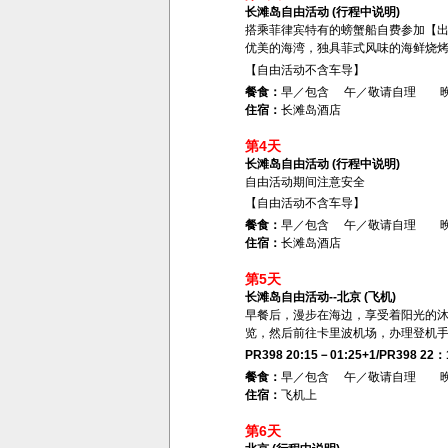
长滩岛自由活动 (行程中说明)
搭乘菲律宾特有的螃蟹船自费参加【
优美的海湾，独具菲式风味的海鲜烧烤
【自由活动不含车导】
餐食：
早／包含 午／敬请自理 
住宿：
长滩岛酒店
第4天
长滩岛自由活动 (行程中说明)
自由活动期间注意安全
【自由活动不含车导】
餐食：
早／包含 午／敬请自理 
住宿：
长滩岛酒店
第5天
长滩岛自由活动--北京 (飞机)
早餐后，漫步在海边，享受着阳光的
览，然后前往卡里波机场，办理登机
PR398 20:15－01:25+1/PR398 22：
餐食：
早／包含 午／敬请自理 
住宿：
飞机上
第6天