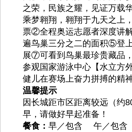
之荣，民族之耀，见证万载华
乘梦翱翔，翱翔于九天之上，
票②全程奥运志愿者深度讲
遍鸟巢三分之二的面积⑤登
展⑦可看到鸟巢最珍贵藏品，
参观国家游泳中心【水立方
健儿在赛场上奋力拼搏的精
温馨提示
因长城距市区距离较远（约8
早，请做好早起准备！
餐食：
早／包含 午／包含