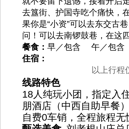
就不要留下遗憾，接着开启
去簋街、护国寺吃个痛快，
果你是“小资”可以去东交古
问！可以去南锣鼓巷，在这
餐食：
早／包含 午／包含
住宿：
以上行程
线路特色
18人纯玩小团，指定入
朋酒店（中西自助早餐）
自费0车销，全程旅程无
甄选美食
刘老根山庄总