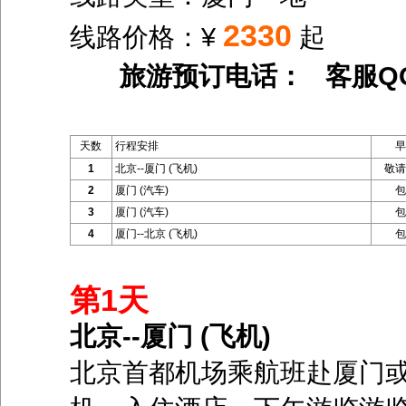
2330
线路价格：¥
起
旅游预订电话： 客服Q
天数
行程安排
早
1
北京--厦门 (飞机)
敬请
2
厦门 (汽车)
包
3
厦门 (汽车)
包
4
厦门--北京 (飞机)
包
第1天
北京--厦门 (飞机)
北京首都机场乘航班赴厦门