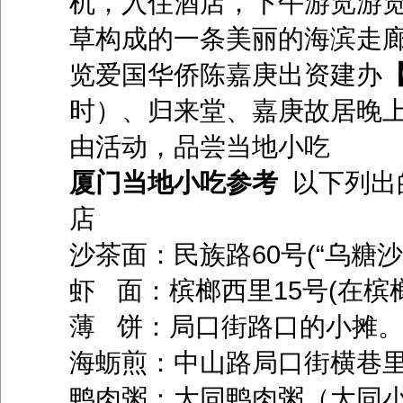
机，入住酒店，下午游览游
草构成的一条美丽的海滨走廊
览爱国华侨陈嘉庚出资建办
时）、归来堂、嘉庚故居晚上
由活动，品尝当地小吃
厦门当地小吃参考
以下列出
店
沙茶面：民族路60号(“乌糖
虾 面：槟榔西里15号(在槟
薄 饼：局口街路口的小摊
海蛎煎：中山路局口街横巷里
鸭肉粥：大同鸭肉粥（大同