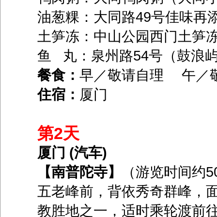
油葱粿：大同路49号佳味再
土笋冻：中山公园西门土笋
鱼 丸：泉州路54号（鼓浪
餐食：
早／敬请自理 午／
住宿：
厦门
第2天
厦门 (汽车)
【南普陀寺】
（游览时间约5
五老峰前，背依秀奇群峰，
教胜地之一，适时乘轮渡前往