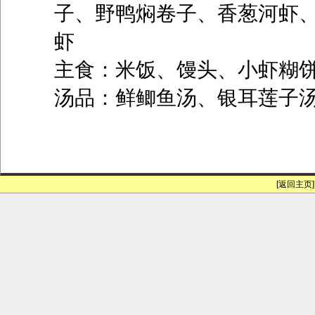
子、野鸭焖卷子、香葱河虾
虾
主食：米饭、馒头、小虾糊
汤品：鲜鲫鱼汤、银耳莲子
[返回主页]