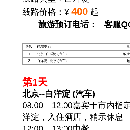
400
线路价格：¥
起
旅游预订电话： 客服Q
天数
行程安排
早
1
北京--白洋淀 (汽车)
敬请
2
白洋淀--北京 (汽车)
包
第1天
北京--白洋淀 (汽车)
08:00—12:00嘉宾于市
洋淀，入住酒店，稍示休息
12:00—13:00中餐