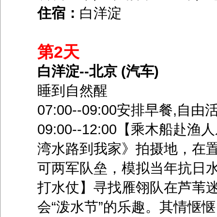
住宿：
白洋淀
第2天
白洋淀--北京 (汽车)
睡到自然醒
07:00--09:00安排早餐,自
09:00--12:00【乘木船
湾水路到我家》拍摄地，在
可两军队垒，模拟当年抗日水
打水仗】寻找雁翎队在芦苇
会“泼水节”的乐趣。其情惬