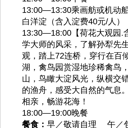
13:00—13:30乘画舫或
白洋淀（含入淀费40元/人）
13:30—18:00【荷花大
学大师的风采，了解孙犁先生
观，踏上72连桥，穿行在百
湖，禽鸟园赏湿地珍稀禽鸟
山，鸟瞰大淀风光，纵横交
的渔舟，感受大自然的气息。
相亲，畅游花海！
18:00—19:00晚餐
餐食：
早／敬请自理 午／