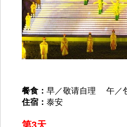
餐食：
早／敬请自理 午／
住宿：
泰安
第3天