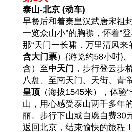
泰山-北京 (动车)
早餐后和着秦皇汉武唐宋祖封
一览众山小”的胸襟，怀着“
那“天门一长啸，万里清风来的
含大门票
）{游览约
58
小时
}
。
含）至
中天门
，步行登云步
八盘、至南天门、天街、青帝
皇顶
（海拔
1545
米），体验
山，用心感受泰山两千多年
丽。步行下山或自愿自费
30
返回北京，结束愉快的旅程