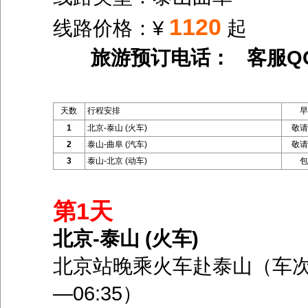
1120
线路价格：¥
起
旅游预订电话： 客服Q
天数
行程安排
早
1
北京-泰山 (火车)
敬请
2
泰山-曲阜 (汽车)
敬请
3
泰山-北京 (动车)
包
第1天
北京-泰山 (火车)
北京站晚乘火车赴泰山（车次:K51
—06:35）