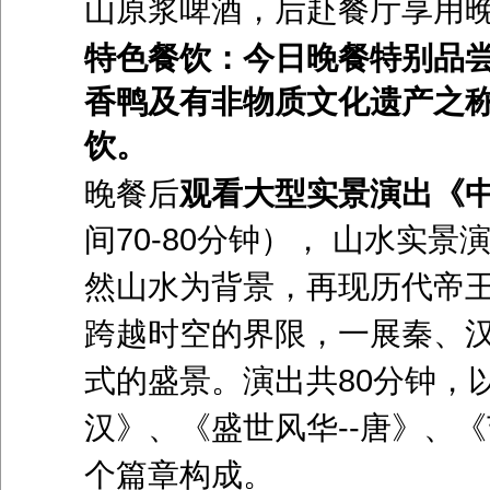
山原浆啤酒，后赴餐厅享用
特色餐饮：今日晚餐特别品
香鸭及有非物质文化遗产之
饮。
晚餐后
观看大型实景演出《中
间
70-80
分钟）， 山水实景
然山水为背景，再现历代帝
跨越时空的界限，
一展秦、
式的盛景。演出共
80
分钟，
汉》、《盛世风华
--
唐》、《
个篇章构成。