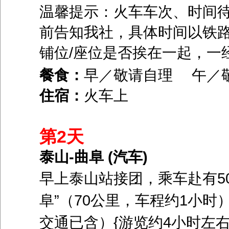
温馨提示：火车车次、时间
前告知我社，具体时间以铁
铺位
/
座位是否挨在一起，一
餐食：
早／敬请自理 午／
住宿：
火车上
第2天
泰山-曲阜 (汽车)
早上泰山站接团，乘车赴有
5
阜
”
（
70
公里，车程约
1
小时
交通已含）
{
游览约
4
小时左