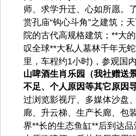
师、求学
升迁、心如所愿。
赏孔庙“钩心斗角”之建筑；
院的古代高规格建筑；**大
叹全球**大私人墓林
千年无蛇
里，车程约
1
小时
)
，参观国
山啤酒生肖乐园
（我社赠送景
不足、个人原因等其它原因
过浏览影视厅、多媒体沙盘、
廊、升云
梯、生产长廊、包
界**长的生态鱼缸**后到达