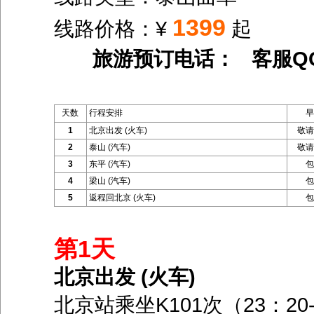
1399
线路价格：¥
起
旅游预订电话： 客服Q
天数
行程安排
早
1
北京出发 (火车)
敬请
2
泰山 (汽车)
敬请
3
东平 (汽车)
包
4
梁山 (汽车)
包
5
返程回北京 (火车)
包
第1天
北京出发 (火车)
北京站乘坐K101次（23：20-06