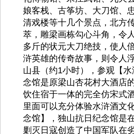
娘客栈、古筝坊、大刀馆、
清戏楼等十几个景点，北方
萃，雕梁画栋勾心斗角，令
多斤的状元大刀绝技，使人
浒英雄的传奇故事，则令人
山县（约1小时），参观【水
念馆是原梁山杏花村大酒店
饮住宿于一体的完全仿宋式酒
里面可以充分体验水浒酒文
念馆】，独山抗日纪念馆是在
剿灭日寇创造了中国军队在