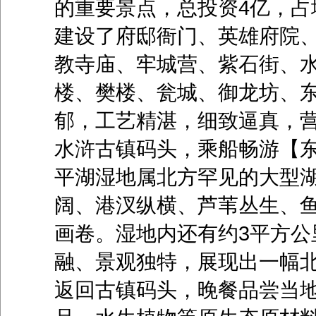
的重要景点，总投资4亿，占
建设了府邸衙门、英雄府院
教寺庙、牢城营、紫石街、
楼、樊楼、瓮城、御龙坊、
郁，工艺精湛，细致逼真，
水浒古镇码头，乘船畅游【东
平湖湿地属北方罕见的大型
阔、港汊纵横、芦苇丛生、
画卷。湿地内还有约3平方公
融、景观独特，展现出一幅
返回古镇码头，晚餐品尝当