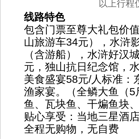
以上行程
线路特色
包含门票至尊大礼包价值4
山旅游车34元），水浒影
（含游船），水浒好汉城
元，独山抗日纪念馆，水
美食盛宴58元/人标准
渔家宴。（全鳞大鱼（5
鱼、瓦块鱼、干煸鱼块
贴心享受：当地三星酒
全程无购物，无自费