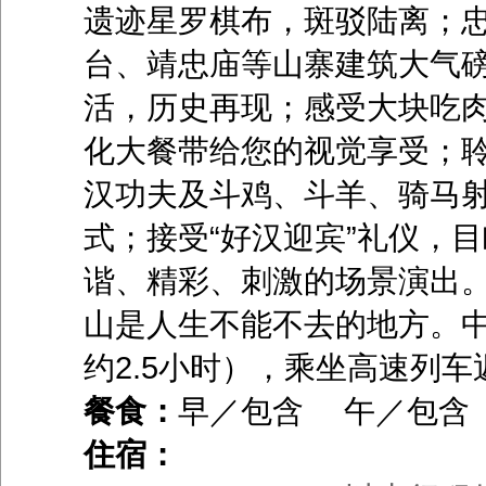
遗迹星罗棋布，斑驳陆离；
台、靖忠庙等山寨建筑大气
活，历史再现；感受大块吃
化大餐带给您的视觉享受；
汉功夫及斗鸡、斗羊、骑马
式；接受“好汉迎宾”礼仪，目
谐、精彩、刺激的场景演出
山是人生不能不去的地方。中
约2.5小时），乘坐高速列车
餐食：
早／包含 午／包含
住宿：