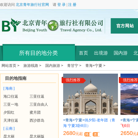
欢迎访问
北京青年旅行社官网
请
登 录
|
注 册
所有目的地分类
首页
出境游
国内游
北
网站首页 >
旅游线路 >
国内旅游 >
青甘宁 >
青海+宁夏 >
目的地指南
强烈推荐
强烈推荐
[ 海南 ]
海口往返
三亚往返
三亚一地
三亚自由人
夕阳红
蜜月团
<青海+宁夏>
俏夕阳-老年团（青
<青海+宁
天津往返
西沙群岛
海 宁夏3卧8日）
飞6日
[ 云南 ]
2680
2650
元起
元
昆大丽
昆大丽版