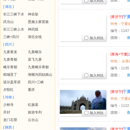
团期：
加入对比
[ 湖北 ]
长江三峡下水
神农架
宁
[青甘宁]
武当山
恩施土家苗族
长江三峡上水
神武线
编号：
1147
三峡+四川
湖北全线
团期：
加入对比
[ 四川 ]
九寨黄龙
九黄峨乐
[青海+宁夏]
九黄青都
直飞九寨
峨乐青都
九黄峨乐青都
编号：
1135
稻城亚丁
海螺沟四姑娘山
团期：
加入对比
诺尔盖草原
四川+三峡
夕阳红
重庆
宁
[青甘宁]
[ 河南 ]
少林寺
红旗渠
编号：
1122
开封
旅游专列
团期：
加入对比
龙门石窟
云台山
[ 陕西 ]
宁
[青甘宁]