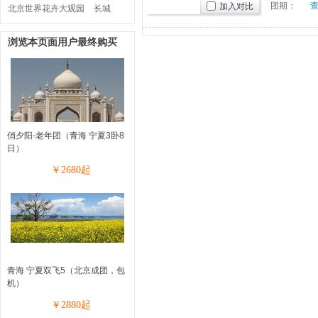
团期：
加入对比
北京世界花卉大观园
长城
浏览本页面用户最终购买
俏夕阳-老年团（青海 宁夏3卧8
日）
￥
2680
起
青海 宁夏双飞5（北京成团，包
机）
￥
2880
起