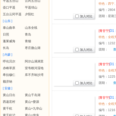
平遥五台山
云冈五台山
特色：西宁、
壶口平遥
平遥绵山
编号：
2804
五台云冈平遥
夕阳红
团期：星期
加入对比
[ 山东 ]
泰山曲阜
山东全线
D
[青甘宁]
日照
青岛
特色：全程无购
蓬莱威海
青烟
编号：
1232
长岛
枣庄微山湖
团期：
加入对比
[ 内蒙 ]
呼伦贝尔
阿尔山满洲里
D
[青甘宁]
赤峰草原
室韦根河湿地
特色：全程无购
希拉穆仁
库不齐响沙湾
编号：
1225
额济纳
团期：
加入对比
[ 安徽 ]
黄山日出
黄山千岛湖
D
[青甘宁]
西递宏村
黄山+婺源
特色：全程无购
黄千杭
黄山+九华山
编号：
1216
黄千杭沪
黄山+华东