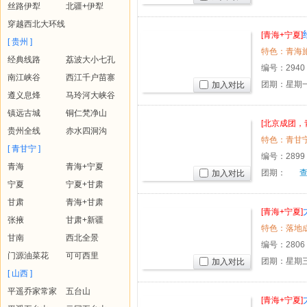
丝路伊犁
北疆+伊犁
穿越西北大环线
[青海+宁夏]
[ 贵州 ]
特色：青海旅
经典线路
荔波大小七孔
编号：
2940
南江峡谷
西江千户苗寨
团期：星期一
加入对比
遵义息烽
马玲河大峡谷
镇远古城
铜仁梵净山
[北京成团
贵州全线
赤水四洞沟
海 宁夏（
特色：青甘宁
[ 青甘宁 ]
编号：
2899
青海
青海+宁夏
团期：
加入对比
宁夏
宁夏+甘肃
甘肃
青海+甘肃
[青海+宁夏]
张掖
甘肃+新疆
甘南
西北全景
编号：
2806
门源油菜花
可可西里
团期：星期
加入对比
[ 山西 ]
平遥乔家常家
五台山
[青海+宁夏]