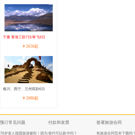
宁夏 青海三卧7日/单飞6日
￥
2650
起
银川、西宁、兰州双卧6日
￥
2080
起
预订常见问题
付款和发票
签署旅游合同
78岁老人报团旅游被拒！因为
签约可以刷卡吗？
有旅游合同范本下载吗