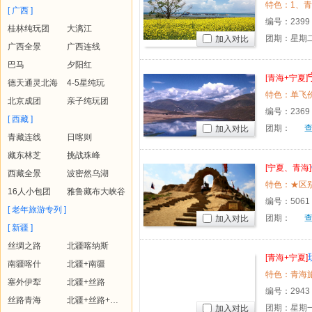
[ 广西 ]
编号：
2399
桂林纯玩团
大漓江
团期：星期二
加入对比
广西全景
广西连线
巴马
夕阳红
[青海+宁夏]
德天通灵北海
4-5星纯玩
特色：单飞价格
北京成团
亲子纯玩团
编号：
2369
[ 西藏 ]
团期：
加入对比
青藏连线
日喀则
藏东林芝
挑战珠峰
[宁夏、青海]
西藏全景
波密然乌湖
16人小包团
雅鲁藏布大峡谷
编号：
5061
[ 老年旅游专列 ]
团期：
加入对比
[ 新疆 ]
丝绸之路
北疆喀纳斯
[青海+宁夏]
南疆喀什
北疆+南疆
塞外伊犁
北疆+丝路
编号：
2943
丝路青海
北疆+丝路+青海
团期：星期一
加入对比