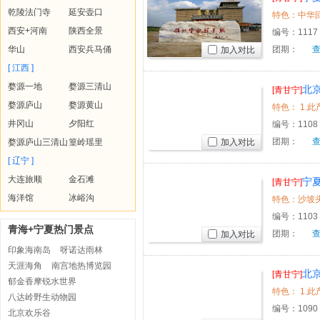
乾陵法门寺
延安壶口
西安+河南
陕西全景
编号：
1117
华山
西安兵马俑
团期：
加入对比
[ 江西 ]
婺源一地
婺源三清山
北
[青甘宁]
婺源庐山
婺源黄山
井冈山
夕阳红
编号：
1108
团期：
婺源庐山三清山
篁岭瑶里
加入对比
[ 辽宁 ]
大连旅顺
金石滩
宁
[青甘宁]
海洋馆
冰峪沟
编号：
1103
青海+宁夏热门景点
团期：
加入对比
印象海南岛
呀诺达雨林
天涯海角
南宫地热博览园
北
[青甘宁]
郁金香摩锐水世界
八达岭野生动物园
编号：
1090
北京欢乐谷