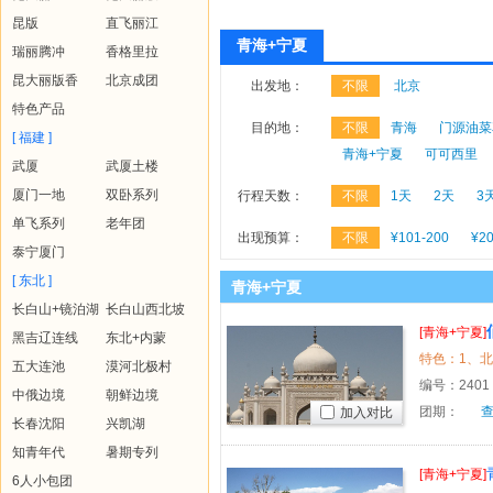
昆版
直飞丽江
青海+宁夏
瑞丽腾冲
香格里拉
昆大丽版香
北京成团
出发地：
不限
北京
特色产品
目的地：
不限
青海
门源油菜
[ 福建 ]
青海+宁夏
可可西里
武厦
武厦土楼
厦门一地
双卧系列
行程天数：
不限
1天
2天
3
单飞系列
老年团
出现预算：
不限
¥101-200
¥20
泰宁厦门
[ 东北 ]
青海+宁夏
长白山+镜泊湖
长白山西北坡
[青海+宁夏]
黑吉辽连线
东北+内蒙
五大连池
漠河北极村
编号：
2401
中俄边境
朝鲜边境
团期：
加入对比
长春沈阳
兴凯湖
知青年代
暑期专列
[青海+宁夏]
6人小包团