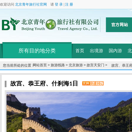
欢迎访问
北京青年旅行社官网
请
登 录
|
注 册
所有目的地分类
首页
出境游
国内游
北
网站首页 >
旅游线路 >
北京旅游 >
故宫天安门 >
您当前所处的位置：
故宫、恭王府
故宫、恭王府、什刹海1日