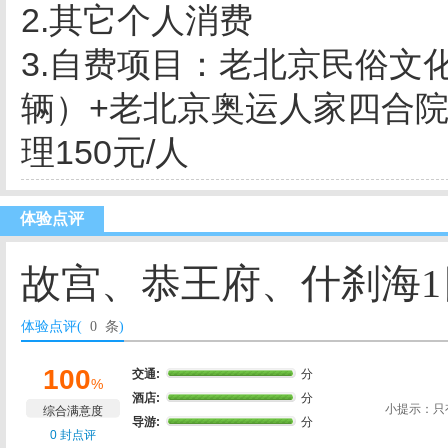
2.其它个人消费
3.自费项目：老北京民俗文
辆）+老北京奥运人家四合
理150元/人
体验点评
故宫、恭王府、什刹海1
体验点评(
0 条
)
100
交通:
分
%
酒店:
分
小提示：只
综合满意度
导游:
分
0 封点评