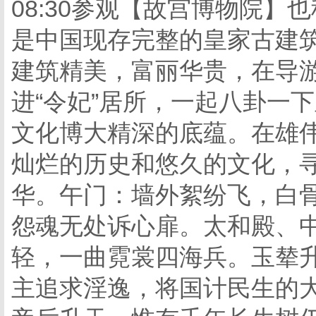
08:30参观【故宫博物院】
是中国现存完整的皇家古建
建筑精美，富丽华贵，在导
进“令妃”居所，一起八卦一
文化博大精深的底蕴。在雄
灿烂的历史和悠久的文化，
华。午门：墙外絮纷飞，白
怨魂无处诉心扉。太和殿、
轻，一曲霓裳四海兵。玉辇升
主追求淫逸，将国计民生的