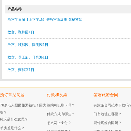
产品名称
故宫半日游【上下午场】进故宫听故事 探秘紫禁
故宫、颐和园1日
故宫、颐和园、圆明园1日
故宫、恭王府、什刹海1日
故宫、雍和宫1日
预订常见问题
付款和发票
签署旅游合同
78岁老人报团旅游被拒！因为
签约可以刷卡吗？
有旅游合同范本下载吗
啥？
付款方式有哪些？
门市地址在哪里？
纯玩是什么意思？
怎么网上支付？
能传真签合同吗？
单房差是什么？