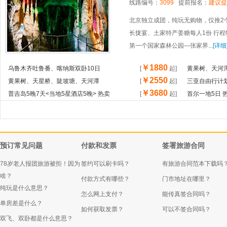
线路编号：
3099
提前报名：
建议提
北京独立成团，纯玩无购物，仅推2
长拢宴、土家特产姜糖每人1份 行程
第一个国家森林公园—张家界...
[详细
￥1880
乌鲁木齐吐鲁番、喀纳斯双卧10日
[
起
]
黄果树、天河
￥2550
黄果树、天星桥、陡坡塘、天河潭
[
起
]
三亚自由行计划
￥3680
普吉岛5晚7天<当地5星酒店5晚> 热卖
[
起
]
首尔一地5日 
预订常见问题
付款和发票
签署旅游合同
78岁老人报团旅游被拒！因为
签约可以刷卡吗？
有旅游合同范本下载吗
啥？
付款方式有哪些？
门市地址在哪里？
纯玩是什么意思？
怎么网上支付？
能传真签合同吗？
单房差是什么？
如何获取发票？
可以不签合同吗？
双飞、双卧都是什么意思？