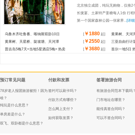
北京独立成团，纯玩无购物，仅推2
长拢宴、土家特产姜糖每人1份 行程
第一个国家森林公园—张家界...
[详细
￥1880
乌鲁木齐吐鲁番、喀纳斯双卧10日
[
起
]
黄果树、天河
￥2550
黄果树、天星桥、陡坡塘、天河潭
[
起
]
三亚自由行计划
￥3680
普吉岛5晚7天<当地5星酒店5晚> 热卖
[
起
]
首尔一地5日 
预订常见问题
付款和发票
签署旅游合同
78岁老人报团旅游被拒！因为
签约可以刷卡吗？
有旅游合同范本下载吗
啥？
付款方式有哪些？
门市地址在哪里？
纯玩是什么意思？
怎么网上支付？
能传真签合同吗？
单房差是什么？
如何获取发票？
可以不签合同吗？
双飞、双卧都是什么意思？