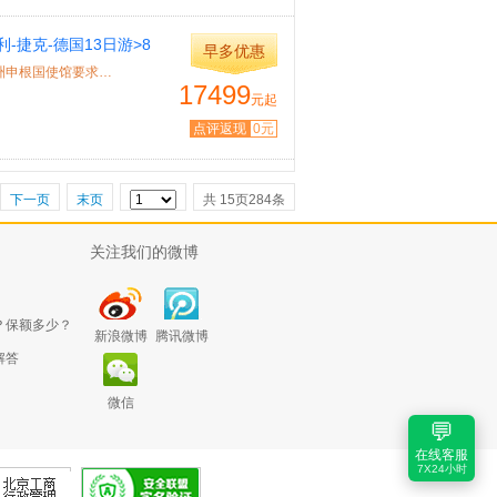
-捷克-德国13日游>8
早多优惠
FI，可配全国联运
特色： 录指纹 ★申根签证录指纹：2015年10月12日开始，欧洲申根国使馆要求游客前往...
17499
元起
点评返现
0元
下一页
末页
共
15
页
284
条
关注我们的微博
？保额多少？
新浪微博
腾讯微博
解答
微信
💬
在线客服
7X24小时