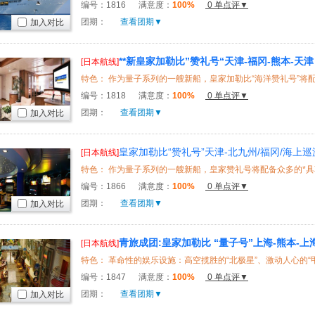
编号：
1816
满意度：
100%
0 单点评▼
团期：
查看团期▼
加入对比
**新皇家加勒比”赞礼号“天津-福冈-熊本-天津 
[日本航线]
编号：
1818
满意度：
100%
0 单点评▼
团期：
查看团期▼
加入对比
皇家加勒比“赞礼号”天津-北九州/福冈/海上巡
[日本航线]
编号：
1866
满意度：
100%
0 单点评▼
团期：
查看团期▼
加入对比
青旅成团:皇家加勒比 “量子号”上海-熊本-上
[日本航线]
助（一天自由活动）
特色： 革命性的娱乐设施：高空揽胜的“北极星”、激动人心的“甲板
编号：
1847
满意度：
100%
0 单点评▼
团期：
查看团期▼
加入对比