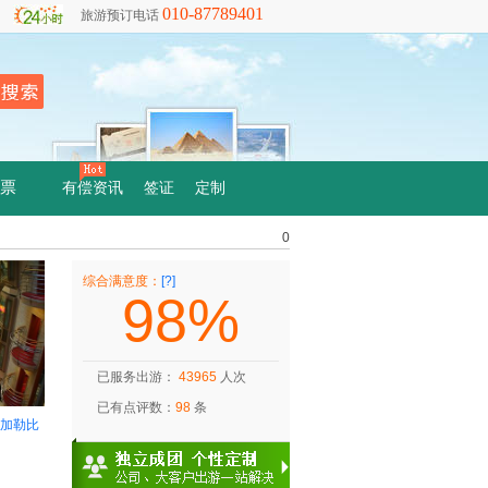
010-87789401
旅游预订电话
票
有偿资讯
签证
定制
0
综合满意度：
[?]
98%
已服务出游：
43965
人次
已有点评数：
98
条
家加勒比