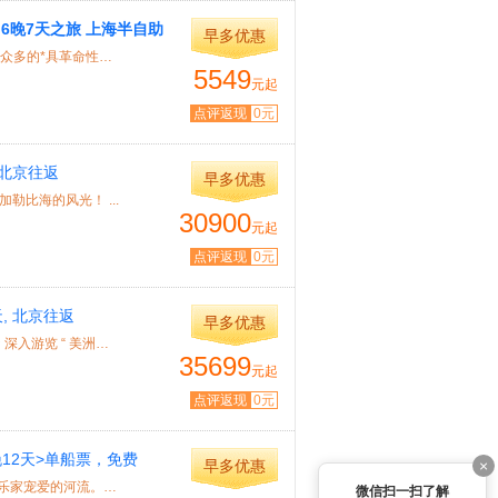
海 6晚7天之旅 上海半自助
早多优惠
特色： 作为量子系列168000吨的一艘新船，皇家量子号将配备众多的*具革命性的娱乐设...
5549
元起
点评返现
0元
北京往返
早多优惠
勒比海的风光！ ...
30900
元起
点评返现
0元
, 北京往返
早多优惠
特色： 皇家加勒比海洋魅力号22.5万吨-海洋绿洲号的姐妹船 ★ 深入游览 “ 美洲的首...
35699
元起
点评返现
0元
12天>单船票，免费
×
早多优惠
特色： 行程特色 ★多瑙河流域是欧洲最富诗意的河流，最受音乐家宠爱的河流。宁静...
微信扫一扫了解