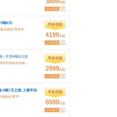
3899
元起
点评返现
0元
5晚6日-
早多优惠
特色： 作为量子系列的一艘新船，皇家加勒比“海洋赞礼号”将配备众多的*具革命性...
4199
元起
点评返现
0元
游--天津4晚5日游
早多优惠
特色： 作为量子系列的一艘新船，皇家赞礼号将配备众多的*具革命性的娱乐设施：高...
2999
元起
点评返现
0元
海 6晚7天之旅 上海半自
早多优惠
跳伞”和“甲...
6599
元起
点评返现
0元