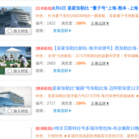
8月6日 皇家加勒比 “量子号”上海-熊本 -上
[日本航线]
（一天自由活动）
编号：
1822
满意度：
100%
0 单点评▼
团期：
查看团期▼
加入对比
【皇家加勒比邮轮-海洋绿洲号】西加勒比海-
[澳新航线]
特色： 全球*大的邮轮：22.5万吨级别的超豪华享受！带你领略加
编号：
2683
满意度：
100%
0 单点评▼
团期：
查看团期▼
加入对比
皇家加勒比"魅丽"号加勒比海 迈阿密深度12天
[澳新航线]
编号：
2717
满意度：
100%
0 单点评▼
团期：
查看团期▼
加入对比
<维京贝斯特拉号多瑙河维也纳-布达佩斯10晚
[欧洲航线]
WiFi，一次尽览东欧五国