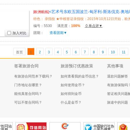
<艺术号东欧五国波兰-匈牙利-斯洛伐克-奥地利
[欧洲航线]
月3日北京往返，布达佩斯登船，河轮全程免费无线WI
编号：
5530
满意度：
100%
0 单点评▼
团期：
查看团期▼
加入对比
首页
1
2
3
4
5
6
7
8
9
10
11
签署旅游合同
旅游预订优惠政策
其他事项
有旅游合同范本下载吗？
如何查看我的金币信息？
退款问题解答
门市地址在哪里？
如何使用金币？
有旅游保险吗
能传真签合同吗？
如何得到金币
签证相关问题
可以不签合同吗？
什么是金币？
旅途中的问题