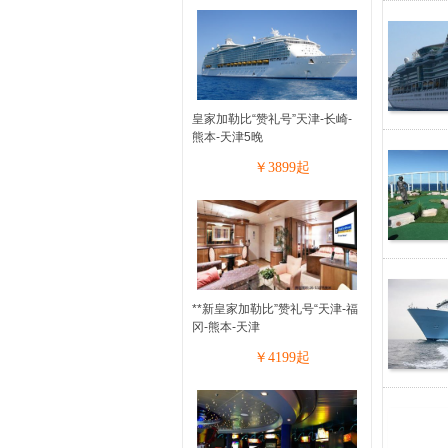
皇家加勒比“赞礼号”天津-长崎-
熊本-天津5晚
￥
3899
起
**新皇家加勒比”赞礼号“天津-福
冈-熊本-天津
￥
4199
起