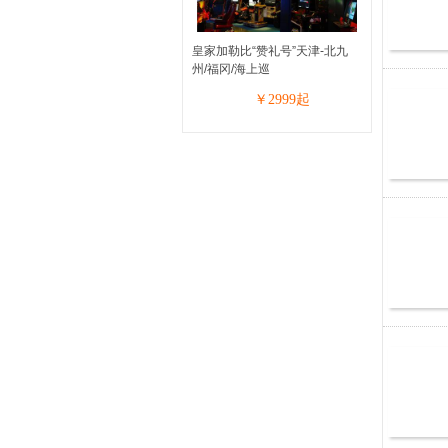
皇家加勒比“赞礼号”天津-北九
州/福冈/海上巡
￥
2999
起