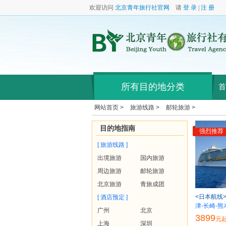
欢迎访问
北京青年旅行社官网
请
登 录
|
注 册
所有目的地分类
首
网站首页 >
旅游线路 >
邮轮旅游 >
目的地指南
强烈推荐
[ 旅游线路 ]
出境旅游
国内旅游
周边旅游
邮轮旅游
北京旅游
青旅成团
<日本航线
[ 酒店预定 ]
津-长崎-熊
广州
北京
3899
元
上海
深圳