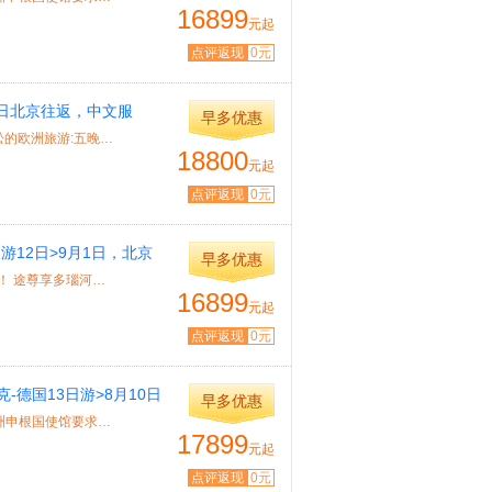
16899
元起
点评返现
0元
1日北京往返，中文服
早多优惠
萨尔茨堡
特色： 产品推荐 星途游轮•艺术号,全新体验游轮上的欧洲，轻松的欧洲旅游:五晚不...
18800
元起
点评返现
0元
游12日>9月1日，北京
早多优惠
特色： 产品推荐 河轮全程免费无线WIFI，朋友圈晒幸福无压力！ 途尊享多瑙河河轮业...
16899
元起
点评返现
0元
-德国13日游>8月10日
早多优惠
特色： 录指纹 ★申根签证录指纹：2015年10月12日开始，欧洲申根国使馆要求游客前往...
17899
元起
点评返现
0元