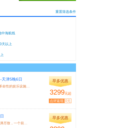
重置筛选条件
地中海航线
10天以上
以上
-天津5晚6日
早多优惠
特色：作为量子系列的一艘新船，皇家赞礼号将配备众多的*具革命性的娱乐设施：高...
3299
元起
点评返现
0元
6日
早多优惠
特色： 168000吨的海洋赞礼号将娱乐业的未来走向，展现的淋漓尽致，一个前瞻性的演...