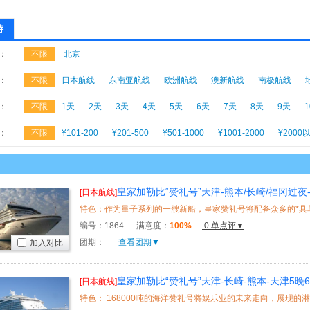
游
：
不限
北京
：
不限
日本航线
东南亚航线
欧洲航线
澳新航线
南极航线
：
不限
1天
2天
3天
4天
5天
6天
7天
8天
9天
：
不限
¥101-200
¥201-500
¥501-1000
¥1001-2000
¥2000
皇家加勒比“赞礼号”天津-熊本/长崎/福冈过夜-
[日本航线]
编号：
1864
满意度：
100%
0 单点评▼
团期：
查看团期▼
加入对比
皇家加勒比“赞礼号”天津-长崎-熊本-天津5晚
[日本航线]