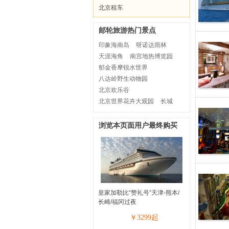
北京租车
邮轮旅游热门景点
印象海南岛
呀诺达雨林
天涯海角
南宫地热博览园
郁金香摩锐水世界
八达岭野生动物园
北京欢乐谷
北京世界花卉大观园
长城
浏览本页面用户最终购买
皇家加勒比“赞礼号”天津-熊本/
长崎/福冈过夜
￥
3299
起