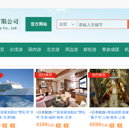
页
出境游
国内游
北京游
周边游
邮轮游
青旅成团
机
强烈推荐
强烈推荐
>
皇家加勒比“赞礼号”天
<日本航线>
**新皇家加勒比”赞礼
<日本航线>
青旅成团:皇
本-天津5晚
号“天津-福冈-熊本-天津
“量子号”上海-熊本-上海
4199
6599
起
元起
元起