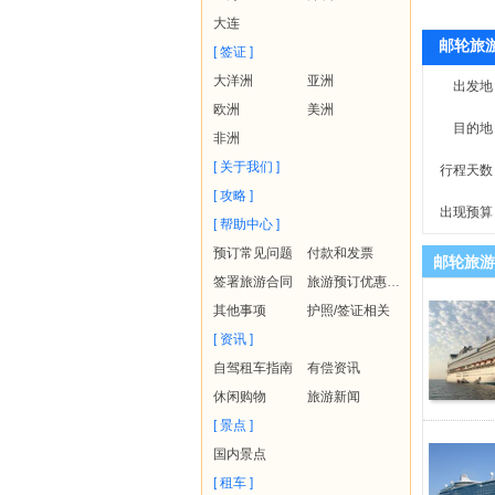
大连
邮轮旅
[ 签证 ]
大洋洲
亚洲
出发地
欧洲
美洲
目的地
非洲
[ 关于我们 ]
行程天数
[ 攻略 ]
出现预算
[ 帮助中心 ]
预订常见问题
付款和发票
邮轮旅游
签署旅游合同
旅游预订优惠政策
其他事项
护照/签证相关
[ 资讯 ]
自驾租车指南
有偿资讯
休闲购物
旅游新闻
[ 景点 ]
国内景点
[ 租车 ]