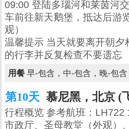
09:00 登陆多瑙河和莱茵
车前往新天鹅堡，抵达后游
观）
温馨提示 当天就要离开朝夕
的行李并反复检查不要遗忘
用餐
早-包含，中-包含，晚-包
第10天
慕尼黑，北京 (
行程概览
参考航班：LH722 19
市政厅、圣母教堂
（外观）