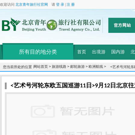
欢迎访问
北京青年旅行社官网
请
登 录
|
注 册
所有目的地分类
首页
出境游
国内游
北
网站首页 >
旅游线路 >
邮轮旅游 >
欧洲航线 >
您当前所处的位置：
<艺术号河轮东
中文服务、船上免
<艺术号河轮东欧五国巡游11日>9月12日北京往