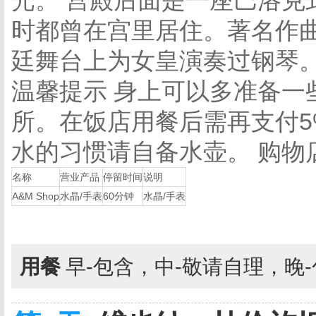
光。 宫殿后面是一座巴洛克
时都曾在宫里居住。著名作
廷舞台上为女皇演奏过钢琴
温馨提示
身上可以多准备一
所。在饭店用餐后需再支付5
水的习惯请自备水壶。
购物
名称
营业产品
停留时间
说明
A&M Shop
水晶/手表
60分钟
水晶/手表
用餐
早-包含，中-敬请自理，晚