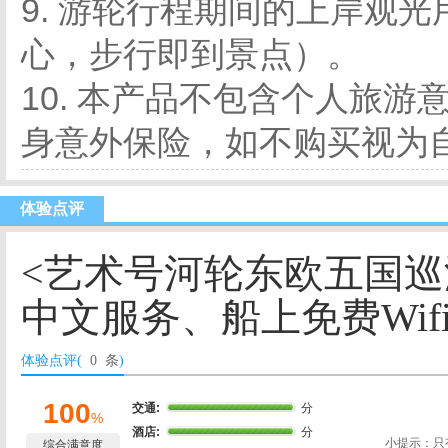
9. 游轮行程期间的上岸观
心，步行即到景点）。
10. 本产品不包含个人旅
身意外保险，如不购买视为
体验点评
<艺术号河轮东欧五国巡游
中文服务、船上免费Wif
体验点评(
0 条
)
100
交通:
分
%
酒店:
分
小提示：只
综合满意度