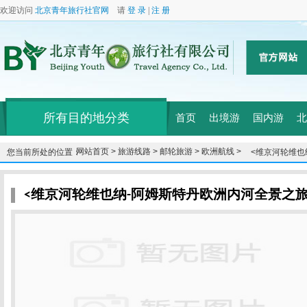
欢迎访问
北京青年旅行社官网
请
登 录
|
注 册
所有目的地分类
首页
出境游
国内游
北
网站首页 >
旅游线路 >
邮轮旅游 >
欧洲航线 >
您当前所处的位置：
<维京河轮维也
单船票，免费W
<维京河轮维也纳-阿姆斯特丹欧洲内河全景之旅1