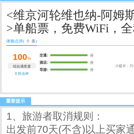
<维京河轮维也纳-阿姆
>单船票，免费WiFi，
体验点评(
0 条
)
100
交通:
分
%
酒店:
分
小提示：只
综合满意度
导游:
分
0 封点评
重要提示
1、旅游者取消规则：
出发前70天(不含)以上买家