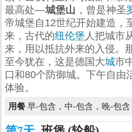
最高处—
城堡山
，曾是神圣
帝城堡自12世纪开始建造，
来，古代的
纽伦堡
人把城市
来，用以抵抗外来的入侵。
至今犹在，这是德国大
城
市
口和80个防御城。下午自由
体验。
用餐
早-包含，中-包含，晚-包
第7天
班堡 (轮船)