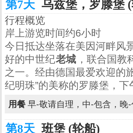
第7天
乌兹堡，罗滕堡 (
行程概览
岸上游览时间约6小时
今日抵达坐落在美因河畔风
好的中世纪
老城
，联合国教
之一。经由德国最爱欢迎的旅
纪明珠”的美称的罗滕堡，下
用餐
早-敬请自理，中-包含，晚
第8天
班堡 (轮船)