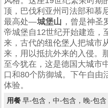
风格。这座19世纪繁荣时期
顶，巴伐利亚州司法部和慕
最高处—
城堡山
，曾是神圣
帝城堡自12世纪开始建造，
来，古代的
纽伦堡
人把城市
来，用以抵抗外来的入侵。
至今犹在，这是德国大
城
市
口和80个防御城。下午自由
体验。
用餐
早-包含，中-包含，晚-包