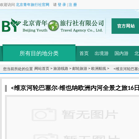
欢迎访问
北京青年旅行社官网
请
登 录
|
注 册
所有目的地分类
首页
出境游
国内游
北
网站首页 >
旅游线路 >
邮轮旅游 >
欧洲航线 >
您当前所处的位置：
<维京河轮巴塞
票，免费WiF
<维京河轮巴塞尔-维也纳欧洲内河全景之旅16日