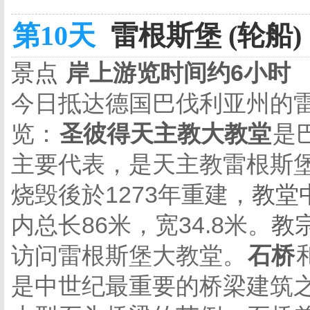
第10天
雷根斯堡 (轮船)
景点
岸上游览时间约6小时
今日抵达德国巴伐利亚州的
览：
圣彼得天主教大教堂
是
主要代表，是天主教雷根斯
烧毁後於1273年重建，
教堂
内总长86米，宽34.8米。
教
访问雷根斯堡大教堂。
石桥
是中世纪最重要的桥梁建筑之