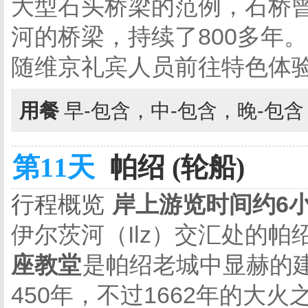
大型石头桥梁的范例，石桥
河的桥梁，持续了800多年
随维京礼宾人员前往特色体
用餐
早-包含，中-包含，晚-包
第11天
帕绍 (轮船)
行程概览
岸上游览时间约6
伊尔茨河（Ilz）交汇处的帕
座教堂
是帕绍老城中显赫的
450年，不过1662年的大