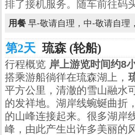
排了接机服务。随车前往码
用餐
早-敬请自理，中-敬请自理
第2天
琉森 (轮船)
行程概览
岸上游览时间约8
搭乘游船徜徉在琉森湖上，
平方公里，清澈的雪山融水
的发祥地。湖岸线蜿蜒曲折
的山峰连接起来。很多湖岸线
峰，由此产生出许多美丽的