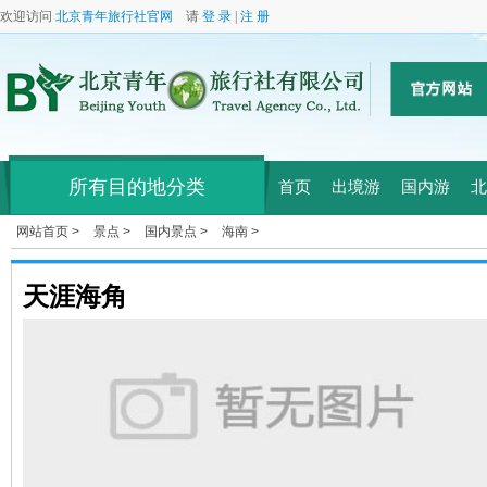
欢迎访问
北京青年旅行社官网
请
登 录
|
注 册
所有目的地分类
首页
出境游
国内游
北
网站首页 >
景点 >
国内景点 >
海南 >
天涯海角