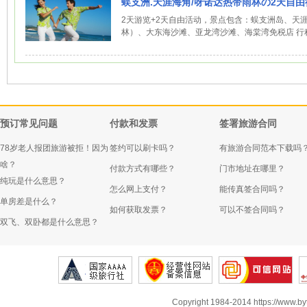
蜈支洲.天涯海角/呀诺达热带雨林の2天自由
2天游览+2天自由活动，景点包含：蜈支洲岛、天
林）、大东海沙滩、亚龙湾沙滩、海棠湾免税店 行程特
预订常见问题
付款和发票
签署旅游合同
78岁老人报团旅游被拒！因为
签约可以刷卡吗？
有旅游合同范本下载吗
啥？
付款方式有哪些？
门市地址在哪里？
纯玩是什么意思？
怎么网上支付？
能传真签合同吗？
单房差是什么？
如何获取发票？
可以不签合同吗？
双飞、双卧都是什么意思？
Copyright 1984-2014 https://www.by