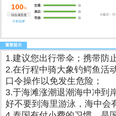
100
交通:
分
%
酒店:
分
小提示：只
综合满意度
导游:
分
0 封点评
重要提示
1.建议您出行带伞；携带防
2.在行程中骑大象钓鳄鱼活
口令操作以免发生危险；
3.于海滩涨潮退潮海中冲到
好不要到海里游泳，海中会
4.泰国有付小费的习惯，是