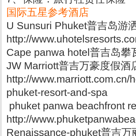
国际五星参考酒店
U Sunsuri Phuket普吉岛
http://www.uhotelsresorts.c
Cape panwa hotel普吉岛攀
JW Marriott普吉万豪度假
http://www.marriott.com.cn/ho
phuket-resort-and-spa
phuket panwa beachfr
http://www.phuketpanwabea
Renaissance-phuket普