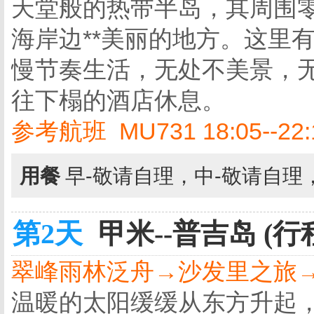
天堂般的热带半岛，其周围零
海岸边**美丽的地方。这里
慢节奏生活，无处不美景，
往下榻的酒店休息。
参考航班 MU731 18:05--22:
用餐
早-敬请自理，中-敬请自理
第2天
甲米--普吉岛 (行
翠峰雨林泛舟→沙发里之旅
温暖的太阳缓缓从东方升起