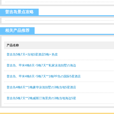
普吉岛景点攻略
相关产品推荐
产品名称
普吉岛5晚7天<当地5星酒店5晚> 热卖
普吉岛、甲米4晚6天~5晚7天**私家泳池别墅の海边
普吉岛、甲米4晚6天~5晚7天**1晚PP岛の国际5星酒店
普吉岛4晚6天**1晚豪华泳池别墅の3晚当地5星酒店
普吉岛5晚7天**2晚威斯汀海景房の3晚当地海边5星