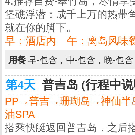
4.推荐自费-翠竹岛，尽情
堡礁浮潜：成千上万的热带
就在你的脚下。
早：酒店内 午：离岛风味餐
用餐
早-包含，中-包含，晚-包
第4天
普吉岛 (行程中说
PP→普吉→珊瑚岛→神仙半
油SPA
搭乘快艇返回普吉岛，之后