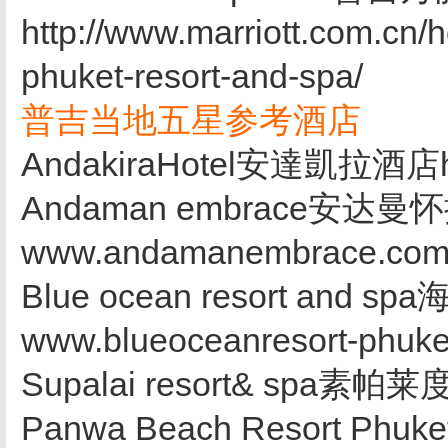
http://www.marriott.com.cn/h
phuket-resort-and-spa/
普吉当地五星参考酒店
AndakiraHotel安達凱拉酒店http
Andaman embrace安达
www.andamanembrace.co
Blue ocean resort and
www.blueoceanresort-phuke
Supalai resort& spa素帕莱
Panwa Beach Resort P