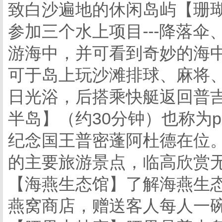
致白沙遍地的休闲岛屿【珊瑚
参加三个水上项目---降落
游海中，并可看到奇妙的海
可于岛上玩沙滩排球、麻将
日光浴，后搭乘快艇返回普
半岛】（约30分钟）也称为pr
纪念国王普密蓬阿杜德在位
的主要旅游景点，临高欣赏
【海燕生态馆】了解海燕生态
燕窝商店，赠送客人每人一碗