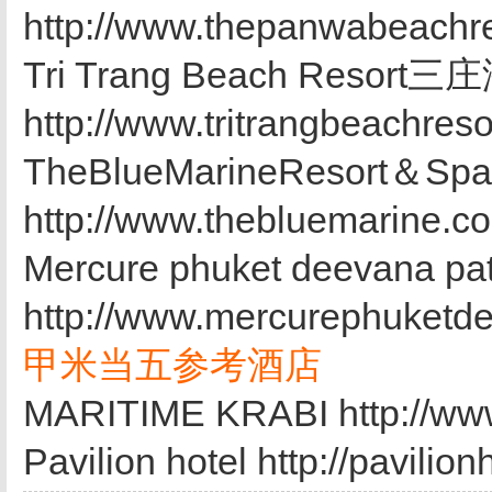
http://www.thepanwabeachre
Tri Trang Beach Reso
http://www.tritrangbeachreso
TheBlueMarineResor
http://www.thebluemarine.c
Mercure phuket deeva
http://www.mercurephuketd
甲米当五参考酒店
MARITIME KRABI http://ww
Pavilion hotel http://pavilio