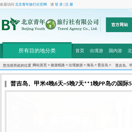
欢迎访问
北京青年旅行社官网
请
登 录
|
注 册
所有目的地分类
首页
出境游
国内游
北
网站首页 >
旅游线路 >
出境旅游 >
海岛 >
普吉岛 >
您当前所处的位置：
普吉岛、甲
店**
普吉岛、甲米4晚6天~5晚7天**1晚PP岛の国际5