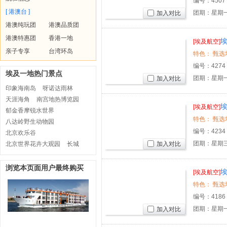
编号：
4507
[ 港澳台 ]
团期：星期
加入对比
港澳纯玩团
港澳品质团
港澳特惠团
香港一地
埃
[埃及航空]
亲子专享
台湾环岛
编号：
4274
埃及一地热门景点
团期：星期
加入对比
印象海南岛
呀诺达雨林
天涯海角
南宫地热博览园
埃
[埃及航空]
郁金香摩锐水世界
八达岭野生动物园
编号：
4234
北京欢乐谷
团期：星期
北京世界花卉大观园
长城
加入对比
浏览本页面用户最终购买
埃
[埃及航空]
编号：
4186
团期：星期
加入对比