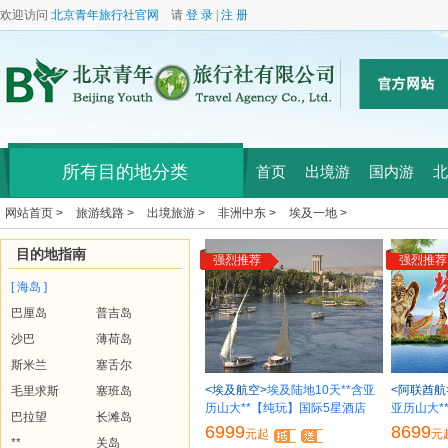
欢迎访问
北京青年旅行社官网
请
登 录
|
注 册
所有目的地分类
首页
出境游
国内游
北
网站首页 >
旅游线路 >
出境旅游 >
非洲中东 >
埃及一地 >
目的地指南
强烈推荐
强烈推荐
[ 海岛 ]
巴厘岛
普吉岛
沙巴
薄荷岛
斯米兰
塞舌尔
<埃及航空>
埃及陆地10天**含亚
<阿联酋航
毛里求斯
塞班岛
历山大**【纯玩】国际5星酒店
亚历山大*
巴拉望
长滩岛
6999
8699
元起
元
**
关岛