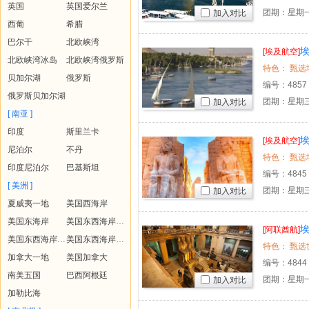
英国
英国爱尔兰
团期：星期
加入对比
西葡
希腊
巴尔干
北欧峡湾
埃
[埃及航空]
北欧峡湾冰岛
北欧峡湾俄罗斯
贝加尔湖
俄罗斯
编号：
4857
俄罗斯贝加尔湖
团期：星期
加入对比
[ 南亚 ]
印度
斯里兰卡
埃
[埃及航空]
尼泊尔
不丹
印度尼泊尔
巴基斯坦
编号：
4845
[ 美洲 ]
团期：星期
加入对比
夏威夷一地
美国西海岸
美国东海岸
美国东西海岸+夏威夷
埃
[阿联酋航]
美国东西海岸+黄石
美国东西海岸+夏威夷+黄石
加拿大一地
美国加拿大
编号：
4844
南美五国
巴西阿根廷
团期：星期一
加入对比
加勒比海