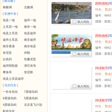
[ 南北极 ]
埃
[阿联酋航]
南极洲
北极洲
[ 非洲中东 ]
编号：
4843
埃及一地
迪拜一地
团期：星期二
加入对比
土耳其一地
南非一地
埃及土耳其
埃及迪拜
埃
[阿联酋航]
迪拜土耳其
南非迪拜
南非香港
南非埃及
编号：
4842
肯尼亚
伊朗
团期：星期
加入对比
以色列
坦桑尼亚
迪拜阿联酋
津巴布韦
埃
[埃及航空]
摩洛哥
突尼斯
埃及土耳其迪拜
编号：
4841
[ 马尔代夫 ]
团期：星期
加入对比
一价全包岛
7星级岛屿
6星级岛屿
5星级岛屿
[埃及航空]
4星级岛屿
北京直飞计划
航班信息