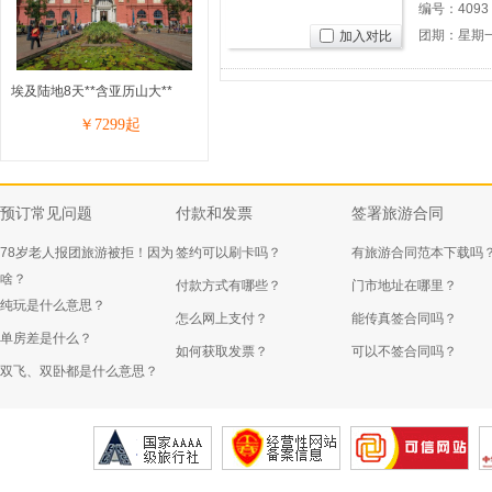
编号：
4093
团期：星期
加入对比
埃及陆地8天**含亚历山大**
￥
7299
起
预订常见问题
付款和发票
签署旅游合同
78岁老人报团旅游被拒！因为
签约可以刷卡吗？
有旅游合同范本下载吗
啥？
付款方式有哪些？
门市地址在哪里？
纯玩是什么意思？
怎么网上支付？
能传真签合同吗？
单房差是什么？
如何获取发票？
可以不签合同吗？
双飞、双卧都是什么意思？