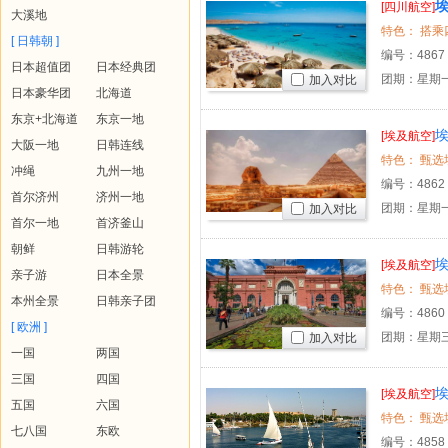
埃
[四川航空]
大溪地
[ 日韩朝 ]
编号：
4867
日本超值团
日本经典团
团期：星期一
加入对比
日本豪华团
北海道
东京+北海道
东京一地
埃
[埃及航空]
大阪一地
日韩连线
冲绳
九州一地
编号：
4862
首尔济州
济州一地
团期：星期
加入对比
首尔一地
首济釜山
朝鲜
日韩游轮
埃
[埃及航空]
亲子游
日本全景
本州全景
日韩亲子团
编号：
4860
[ 欧洲 ]
团期：星期三
加入对比
一国
两国
三国
四国
埃
[埃及航空]
五国
六国
七八国
东欧
编号：
4858