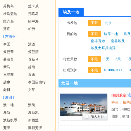
苏梅岛
兰卡威
埃及一地
杜马盖地
邦咯岛
民丹岛
绿中海
出发地：
不限
北京
芽庄
帕劳
目的地：
不限
迪拜一地
埃及
[ 东南亚 ]
南非香港
南非埃及
泰国
清迈
埃及土耳其迪拜
曼芭普
曼芭清
行程天数：
不限
1天
2天
3
曼清普
泰新马
新马
越南
出现预算：
不限
¥1000-3000
柬埔寨
泰柬
越柬
泰国自由行
埃及一地
老挝
文莱
埃
[四川航空]
[ 澳洲 ]
澳一地
澳凯
编号：
4882
澳新
澳新凯
团期：星期一
加入对比
澳新凯墨
新西兰
斐济
澳新斐济