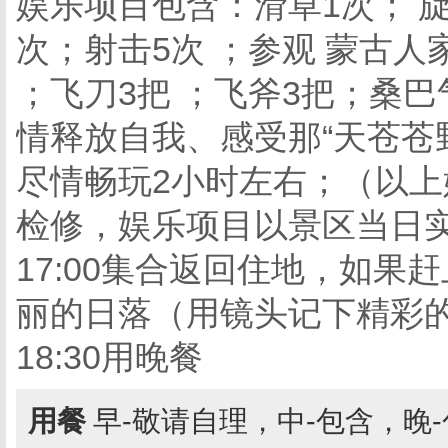
娱乐项目包含：滑草1次； 旋
次；射击5次 ；参观 蒙古人
；飞刀3把 ；飞斧3把；桑巴
情释放自我、感受那“天苍苍
尽情畅玩2小时左右；（以
检修，娱乐项目以景区当日
17:00集合返回住地，如
丽的日落（用镜头记下精彩
18:30用晚餐
用餐
早-敬请自理，中-包含，晚