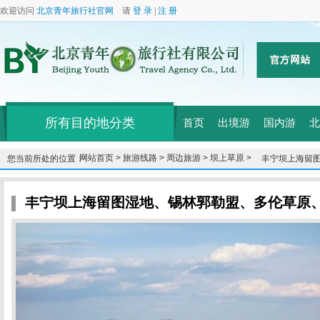
欢迎访问
北京青年旅行社官网
请
登 录
|
注 册
所有目的地分类
首页
出境游
国内游
北
网站首页 >
旅游线路 >
周边旅游 >
坝上草原 >
您当前所处的位置：
丰宁坝上海留
达克沙地双汽3
丰宁坝上海留图湿地、锡林郭勒盟、多伦草原