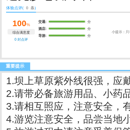
体验点评(
0 条
)
100
交通:
分
%
酒店:
分
小提示：只
综合满意度
导游:
分
0 封点评
重要提示
1.坝上草原紫外线很强，应
2.请带必备旅游用品、小药
3.请相互照应，注意安全，
4.游览注意安全，品尝当地