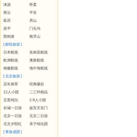
涞源
怀柔
密云
平谷
延庆
房山
昌平
门头沟
西柏坡
狼牙山
[ 邮轮旅游 ]
日本航线
东南亚航线
欧洲航线
澳新航线
南极航线
地中海航线
[ 北京旅游 ]
店长推荐
经典爆款
12人小团
二三环精品
五星纯玩
2-9人小团
长城一日游
故宫天安门
北京一日游
北京二日游
北京夕阳红
亲子纯玩团
[ 青旅成团 ]