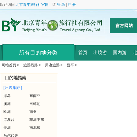
欢迎访问
北京青年旅行社官网
请
登 录
|
注 册
所有目的地分类
首页
出境游
国内游
北
网站首页 >
旅游线路 >
周边旅游 >
昌平 >
目的地指南
[ 出境旅游 ]
海岛
东南亚
澳洲
日韩朝
欧洲
南亚
港澳台
非洲中东
美洲
南北极
马尔代夫