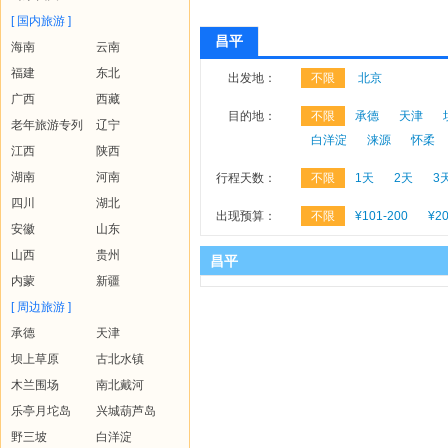
[ 国内旅游 ]
昌平
海南
云南
福建
东北
出发地：
不限
北京
广西
西藏
目的地：
不限
承德
天津
老年旅游专列
辽宁
白洋淀
涞源
怀柔
江西
陕西
湖南
河南
行程天数：
不限
1天
2天
3
四川
湖北
出现预算：
不限
¥101-200
¥20
安徽
山东
山西
贵州
昌平
内蒙
新疆
[ 周边旅游 ]
承德
天津
坝上草原
古北水镇
木兰围场
南北戴河
乐亭月坨岛
兴城葫芦岛
野三坡
白洋淀