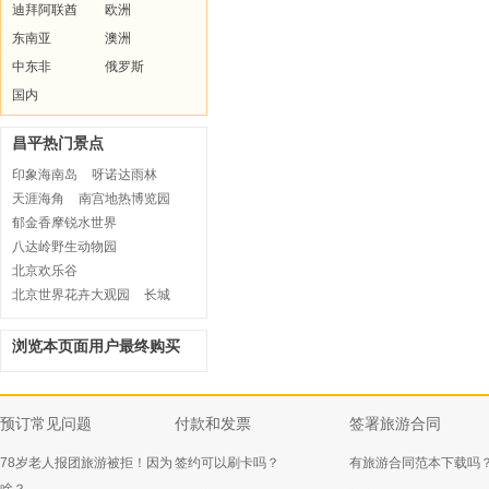
迪拜阿联酋
欧洲
东南亚
澳洲
中东非
俄罗斯
国内
昌平热门景点
印象海南岛
呀诺达雨林
天涯海角
南宫地热博览园
郁金香摩锐水世界
八达岭野生动物园
北京欢乐谷
北京世界花卉大观园
长城
浏览本页面用户最终购买
预订常见问题
付款和发票
签署旅游合同
78岁老人报团旅游被拒！因为
签约可以刷卡吗？
有旅游合同范本下载吗