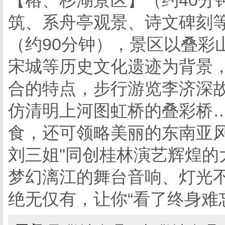
【榕、杉湖景区】（约40分
筑、系舟亭观景、诗文碑刻等
（约90分钟），景区以叠彩
宋城等历史文化遗迹为背景
合的特点，步行游览李济深
仿清明上河图虹桥的叠彩桥
食，还可领略美丽的东南亚风
刘三姐"同创桂林演艺辉煌的
梦幻漓江的舞台音响、灯光
绝无仅有，让你“看了终身难