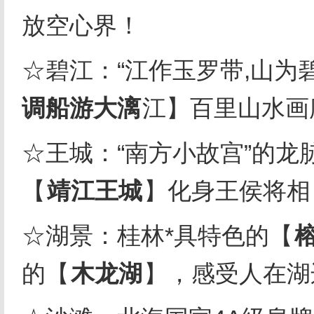
放空心界！
☆碧江：“江作玉罗带
,
山为
调船游大漓
江】百里山水画
☆王城：“南方小故宫”的龙
【
靖江王城
】化身王侯将相
☆湖景：桂林*具特色的【
的【
木龙湖
】，感受人在湖