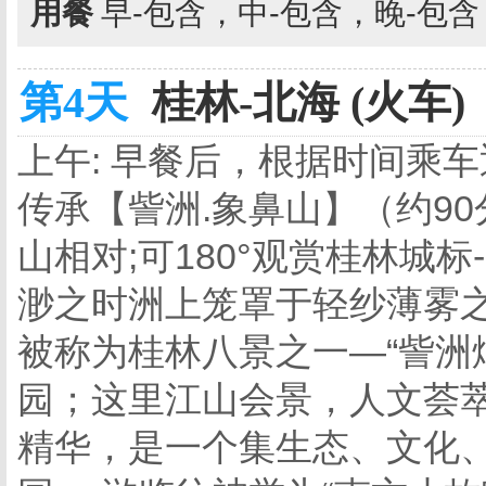
用餐
早-包含，中-包含，晚-包
第4天
桂林-北海 (火车)
上午: 早餐后，根据时间乘
传承【訾洲.象鼻山】（约9
山相对;可180°观赏桂林城
渺之时洲上笼罩于轻纱薄雾
被称为桂林八景之一—“訾洲烟
园；这里江山会景，人文荟
精华，是一个集生态、文化