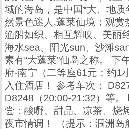
域的海岛，是中国*大、地质
然景色迷人,蓬莱仙境；观赏
渔船如织、相互辉映、美丽绝
海水sea、阳光sun、沙滩
素有“大蓬莱”仙岛之称。 
府-南宁（二等座61元；约1
入住酒店！ 参考车次： D8272（
D8248（20:00-21:3
尝：酸嘢、甜品、凉茶、烧
夜市情调！ （提示：涠洲岛