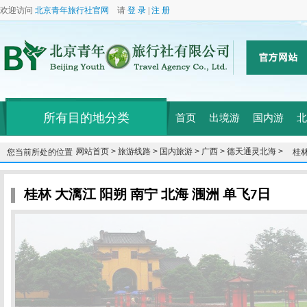
欢迎访问
北京青年旅行社官网
请
登 录
|
注 册
所有目的地分类
首页
出境游
国内游
北
网站首页 >
旅游线路 >
国内旅游 >
广西 >
德天通灵北海 >
您当前所处的位置：
桂林
桂林 大漓江 阳朔 南宁 北海 涠洲 单飞7日