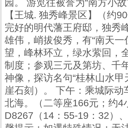
园。 游览往被誉为“南方小故
【王城. 独秀峰景区】（约9
完好的明代藩王府邸，独秀
雄伟，峭拔俊秀，有“南天一
望，峰林环立，绿水萦回，
制度；参观三元及第坊、千年
神像，探访名句“桂林山水甲
崖石刻）。 下午：乘城际动车
北海。（二等座166元；约4
D8267（14：55-19：32）