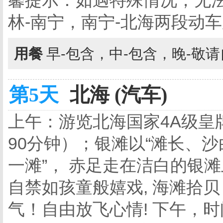
馨提示：如遇特殊情况；无
林-南宁，南宁-北海两段动
用餐
早-包含，中-包含，晚-敬
第5天
北海 (汽车)
上午：游览北海国家4A级皇
90分钟）；银滩以“滩长、沙
一滩”， 赤足走在洁白的银
自禁如孩童般嬉戏, 海滩拾
气！自由放飞心情! 下午，