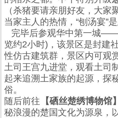
（杀猪要请亲朋好友，大家
当家主人的热情，
“刨汤宴”
完毕后参观
华中第一城
—
览约2小时)，该景区是封建
性仿古建筑群，景区内可观
土司王宫九进堂，观看土司
起来追溯土家族的起源，探
俗。
随后前往
【硒丝楚绣博物馆
秘浪漫的楚国文化为源泉，