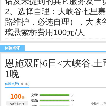
话及未提到的其它服务及一
2、选择自理：大峡谷七星寨上
路维护，必选自理），大峡谷
璃悬索桥费用100元/人
体验点评
恩施双卧6日<大峡谷.土
1晚
体验点评(
0 条
)
100
交通:
分
%
酒店:
分
小提示：只
综合满意度