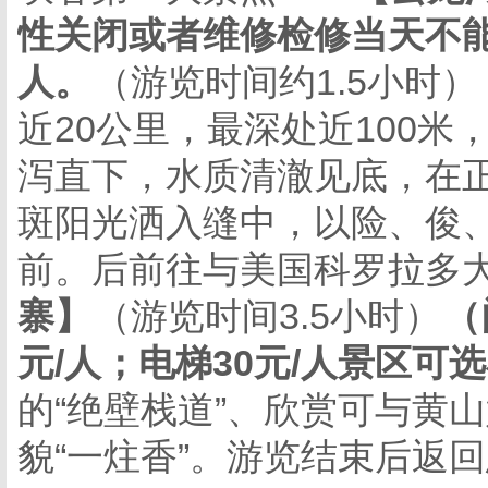
性关闭或者维修检修当天不
人。
（游览时间约
1.5小时
近20公里，最深处近100
泻直下，水质清澈见底，在
斑阳光洒入缝中，以险、俊
前。后前往与美国科罗拉多
寨】
（游览时间
3.5小时）
（
元/人；电梯30元/人景区可
的
“绝壁栈道”、欣赏可与黄
貌“一炷香”。游览结束后返