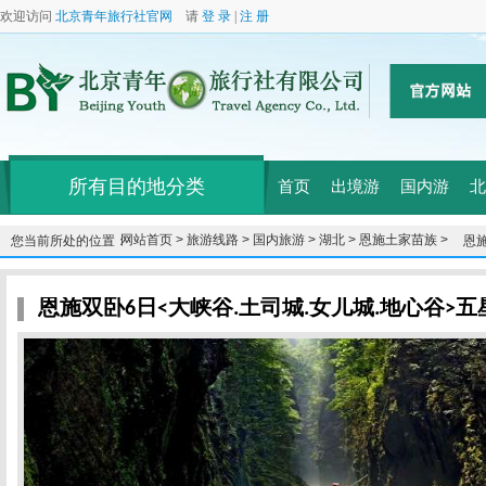
欢迎访问
北京青年旅行社官网
请
登 录
|
注 册
所有目的地分类
首页
出境游
国内游
北
网站首页 >
旅游线路 >
国内旅游 >
湖北 >
恩施土家苗族 >
您当前所处的位置：
恩施
1晚
恩施双卧6日<大峡谷.土司城.女儿城.地心谷>