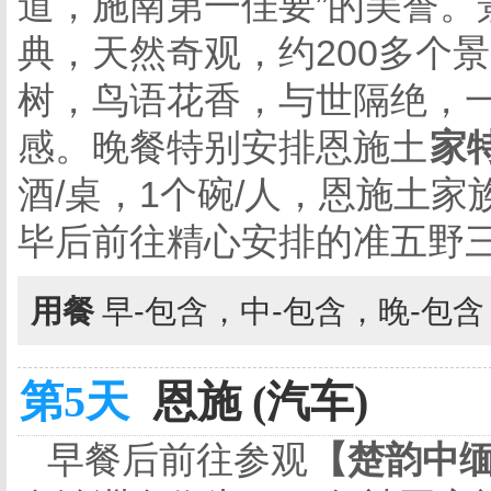
道，施南第一佳要”的美誉。
典，天然奇观，约200多个
树，鸟语花香，与世隔绝，
感。晚餐特别安排恩施土
家
酒/桌，1个碗/人，恩施土
毕后前往精心安排的
准五野
用餐
早-包含，中-包含，晚-包
第5天
恩施 (汽车)
早餐后前往参观
【楚韵中