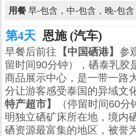
用餐
早-包含，中-包含，晚-包
第4天
恩施 (汽车)
早餐后
前往
【中国硒港】
参
留时间
90分钟），硒泰乳胶
商品展示中心，是一带一路
分让游客感受泰国的异域文
特产超市】
（停留时间
60分
明独立硒
矿床所在地，境内
硒资源最富集的地区，被誉