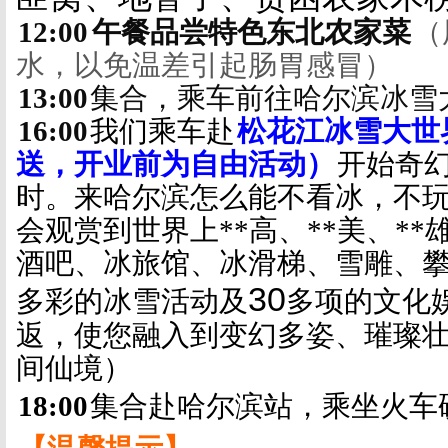
12:00
午餐品尝特色东北农家菜
（
水，以免温差引起肠胃感冒）
13:00
集合，乘车前往哈尔滨冰雪
16:00
我们乘车赴
松花江冰雪大世
送，开业前为自由活动）
开始奇
时。
来哈尔滨怎么能不看冰，不
会观赏到世界上**高、**美、*
酒吧、冰旅馆、冰滑梯、雪雕、
30
多彩的冰雪活动及
多项的文化
返，使您融入到变幻多姿、璀璨
间仙境）
18:00
集合赴哈尔滨站，乘坐火车