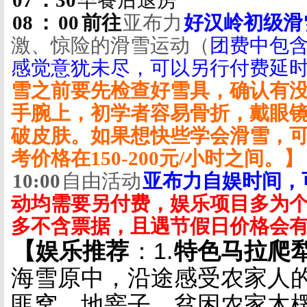
07
：
30
早餐后退房
08
：
00
前往
亚布力
好汉岭初级滑
激、惊险的滑雪运动（
团费中包
感觉意犹未尽，可以另行付费延
雪之前要先检查好雪具，确认有
手腕上，初学者容易骨折，戴眼
破皮肤。如果想快些学会滑雪，
考价格在
150-200
元
/
小时之间。】
10:00
自由活动
亚布力自娱时间，
动均需要另付费，娱乐项目多为
多不含票据，且遇节假日价格会
【娱乐推荐
：
1.
特色马拉爬
海雪原中，沿途感受农家人
匪窝、地窨子、贫困农家木