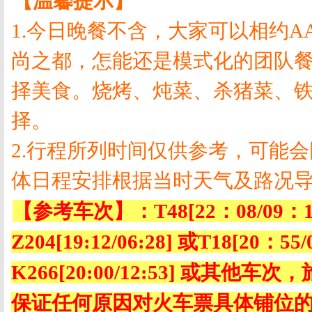
【温馨提示】
1.
今日晚餐不含，大家可以相约
A
尚之都，怎能还是模式化的团队
择美食。烧烤、炖菜、杀猪菜、
择。
2.
行程所列时间仅供参考，可能会
体日程安排根据当时天气及路况
【参考车次】：
T48[22
：
08/09
：
Z204[19:12/06:28]
或
T18[20
：
55/
K266[20:00/12:53]
或其他车次，
保证任何原因对火车票具体铺位