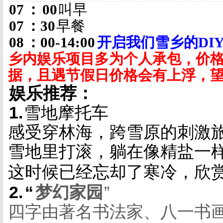
07
：
00
叫早
07
：
30
早餐
08
：
00-14:00
开启我们雪乡的
DI
乡内娱乐项目多为个人承包，价
据，且遇节假日价格会有上浮，
娱乐推荐：
1.
雪地摩托车
感受穿林海，跨雪原的刺激
雪地里打滚，躺在像精盐一
这时候已经忘却了寒冷，欣
2.
“
梦幻家园
”
四字由著名书法家、八一书