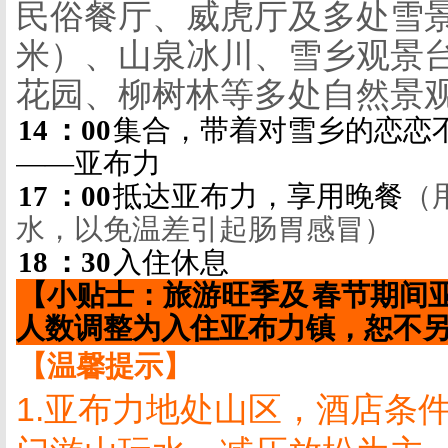
民俗餐厅、威虎厅及多处雪
米）、山泉冰川、雪乡观景
花园、柳树林等多处自然景
14
：
00
集合，带着对雪乡的恋恋
——
亚布力
17
：
00
抵达亚布力，享用晚餐
（
水，以免温差引起肠胃感冒）
18
：
30
入住休息
【小贴士：旅游旺季及
春节期间
人数调整为入住亚布力镇，恕不
【温馨提示】
1.
亚布力地处山区，酒店条