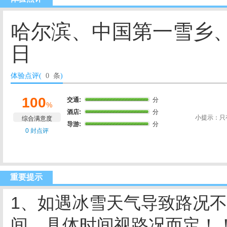
哈尔滨、中国第一雪乡
日
体验点评(
0 条
)
100
交通:
分
%
酒店:
分
小提示：只
综合满意度
导游:
分
0 封点评
重要提示
1、如遇冰雪天气导致路况
间，具体时间视路况而定！！