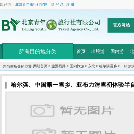
欢迎访问
北京青年旅行社官网
请
登 录
|
注 册
所有目的地分类
首页
出境游
国内游
北
网站首页 >
旅游线路 >
国内旅游 >
东北 >
哈尔滨雪乡 >
您当前所处的位置：
哈尔
哈尔滨、中国第一雪乡、亚布力滑雪初体验半自