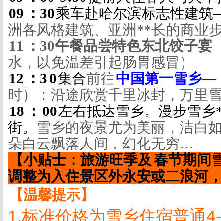
09
：
30
乘车
赴
哈尔滨标志性建筑
洲各风格建筑、亚洲**长的商业
11
：
30
午餐品尝特色东北饺子宴
水，以免温差引起肠胃感冒）
12
：
3
0
集合
前往
中国第一雪乡
—
时）：
沿途欣赏千里冰封，万里
18
：
00
左右抵达雪乡
。漫步雪乡
街。
雪乡的夜景尤为美丽，洁白
朵白云飘落人间，幻化无穷…
【小贴士：旅游旺季及
春节期间
调整为入住景区外永安或二浪河
【温馨提示】
1.
标准价格为雪乡住宿普通
4