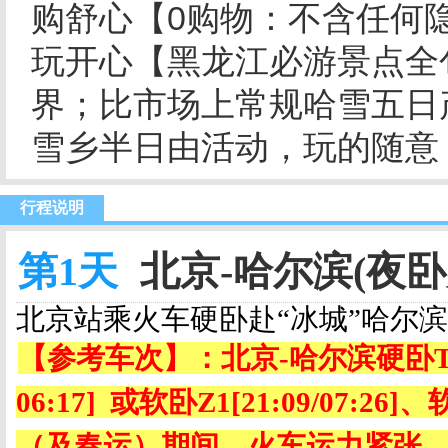
购舒心【0购物：不含任何
玩开心【黑龙江必游景点全
界；比市场上常规哈雪五日
雪乡半日由活动，玩的随意，
行程说明
第1天
北京-哈尔滨(夜卧火
北京站乘火车硬卧赴“冰城”哈尔
【参考车次】：北京
-
哈尔滨硬卧
06:17]
或软卧
Z1[21:09/07:26]
、
（及春运）期间，火车运力紧张