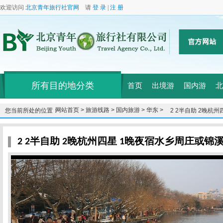
欢迎访问
北京青年旅行社官网
请
登 录
|
注 册
所有目的地分类
首页
出境游
国内游
北
网站首页 >
旅游线路 >
国内旅游 >
华东 >
您当前所处的位置：
2 2半自助 2晚杭
2 2半自助 2晚杭州四星 1晚夜宿水乡周庄或锦