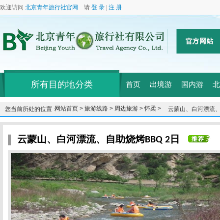
欢迎访问
北京青年旅行社官网
请
登 录
|
注 册
所有目的地分类
首页
出境游
国内游
北
网站首页 >
旅游线路 >
周边旅游 >
怀柔 >
您当前所处的位置：
云蒙山、白河漂流、
云蒙山、白河漂流、自助烧烤BBQ 2日