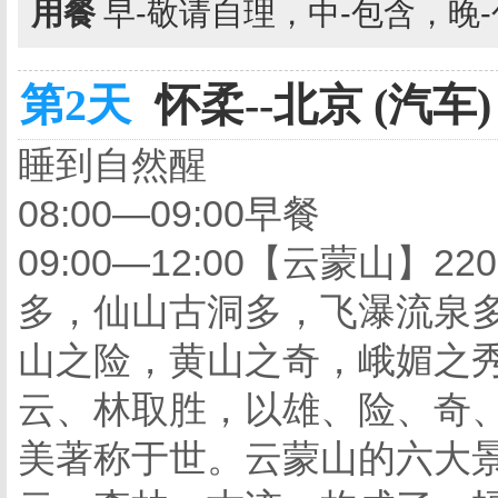
用餐
早-敬请自理，中-包含，晚
第2天
怀柔--北京 (汽车)
睡到自然醒
08:00—09:00早餐
09:00—12:00【云蒙山】
多，仙山古洞多，飞瀑流泉
山之险，黄山之奇，峨媚之
云、林取胜，以雄、险、奇
美著称于世。云蒙山的六大