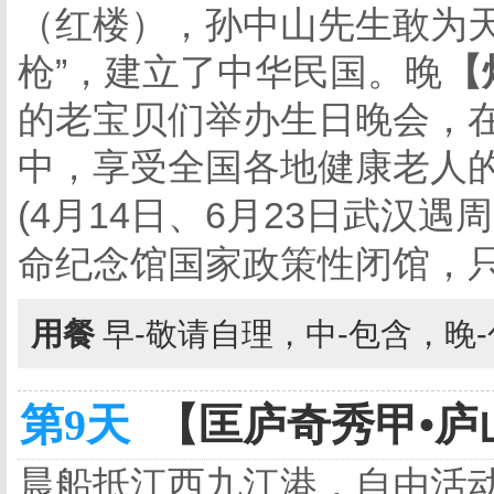
（红楼），孙中山先生敢为天
枪”，建立了中华民国。晚
【
的老宝贝们举办生日晚会，
中，享受全国各地健康老人
(4
月14
日
、6
月23
日
武汉遇周
命纪念馆国家政策性闭馆，只
用餐
早-敬请自理，中-包含，晚
第9天
【匡庐奇秀甲•庐山
晨船抵江西九江港，自由活