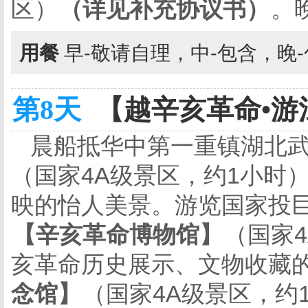
区）
（详见补充协议书）
。
用餐
早-敬请自理，中-包含，晚
第8天
【越辛亥革命•游江
晨船抵华中第一重镇湖北
（国家
4A
级景区，约
1
小时
映的怡人美景。游览国家投
【辛亥革命博物馆】
（国家
亥革命历史展示、文物收藏
念馆】
（国家
4A
级景区，约