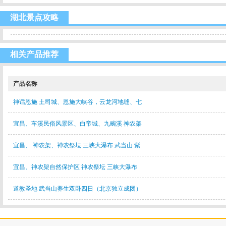
湖北景点攻略
相关产品推荐
产品名称
神话恩施 土司城、恩施大峡谷，云龙河地缝、七
宜昌、车溪民俗风景区、白帝城、九畹溪 神农架
宜昌、 神农架、神农祭坛 三峡大瀑布 武当山 紫
宜昌、神农架自然保护区 神农祭坛 三峡大瀑布
道教圣地 武当山养生双卧四日（北京独立成团）