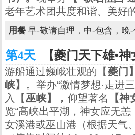
老年艺术团共度和谐、美好
用餐
早-敬请自理，中-包含，晚
第4天
【夔门天下雄•神女
游船通过巍峨壮观的【
夔门
峡】
。举办“激情梦想·走进
入【
巫峡】，
仰望著名
【神
览“高峡出平湖，神女应无恙
女溪港或巫山港（根据天气