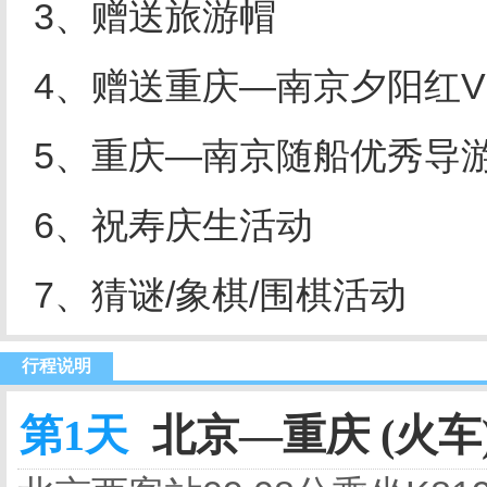
3、赠送旅游帽
4
、赠送重庆—南京夕阳红
5、重庆—南京随船优秀导
6
、祝寿庆生活动
7
、猜谜
/
象棋
/
围棋活动
行程说明
第1天
北京—重庆 (火车