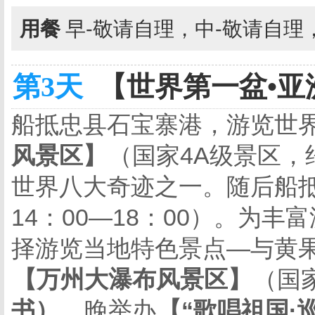
用餐
早-敬请自理，中-敬请自理
第3天
【世界第一盆•亚洲
船抵忠县石宝寨港，游览世
风景区】
（国家
4A
级景区，
世界八大奇迹之一。随后船
14
：
00
—
18
：
00
）。为丰富
择游览当地特色景点—与黄果
【万州大瀑布风景区】
（国
书）。
晚举办
【“歌唱祖国·