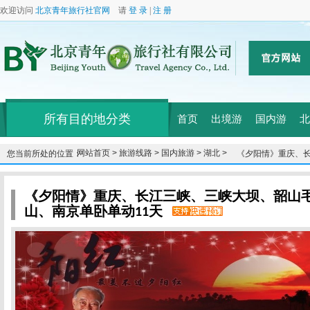
欢迎访问
北京青年旅行社官网
请
登 录
|
注 册
所有目的地分类
首页
出境游
国内游
北
网站首页 >
旅游线路 >
国内旅游 >
湖北 >
您当前所处的位置：
《夕阳情》重庆、
故居、武汉、庐山/
11天
《夕阳情》重庆、长江三峡、三峡大坝、韶山毛
山、南京单卧单动11天