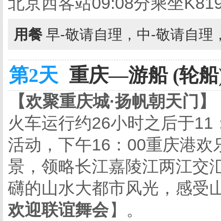
北京西客站
09:08
分乘坐
K81
用餐
早-敬请自理，中-敬请自理
第2天
重庆—游船 (轮船
【欢聚重庆城·扬帆朝天门】
火车运行约
26
小时之后于
11
活动，下午
16
：
00
重庆港欢
景，领略长江嘉陵江两江交
礴的山水大都市风光，感受
欢迎联谊舞会
】。