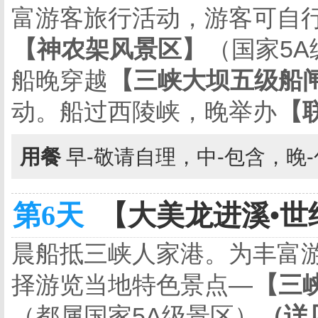
富游客旅行活动，游客可自
【神农架风景区】
（国家
5A
船晚穿越
【三峡大坝五级船
动。船过西陵峡，晚举办
【
用餐
早-敬请自理，中-包含，晚
第6天
【大美龙进溪•世纪
晨船抵三峡人家港。为丰富
择游览当地特色景点—
【三
（都属国家
5A
级景区）
（详