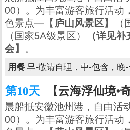
00
）。为丰富游客旅行活动
色景点—【
庐山风景区】
（
（国家
5A
级景区）
（详见补
会】
。
用餐
早-敬请自理，中-包含，晚
第10天
【云海浮仙境•奇
晨船抵安徽池州港，自由活
00
）。为丰富游客旅行活动