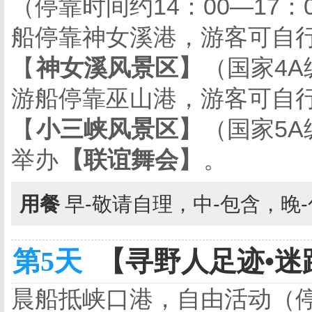
（停靠时间约
14
：
00
—
17
：
船停靠神女溪港，游客可自
【
神女溪风景区】
（国家
4A
游船停靠巫山港，游客可自
【
小三峡风景区】
（国家
5A
举办
【联谊舞会】
。
用餐
早-敬请自理，中-包含，晚
第5天
【寻野人足迹•迷踪
晨船抵峡口港，自由活动（