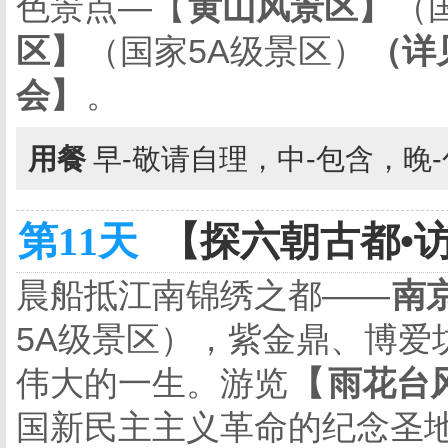
色景点—【
黄山风景区】
（
区】
（国家
5A
级景区）
（详
会】
。
用餐
早-敬请自理，中-包含，晚
第11天
【探六朝古都•访
晨船抵江南锦绣之都——
南
5A
级景区），紫金鼎、博爱
伟大的一生。游览
【
雨花台
国新民主主义革命的纪念圣