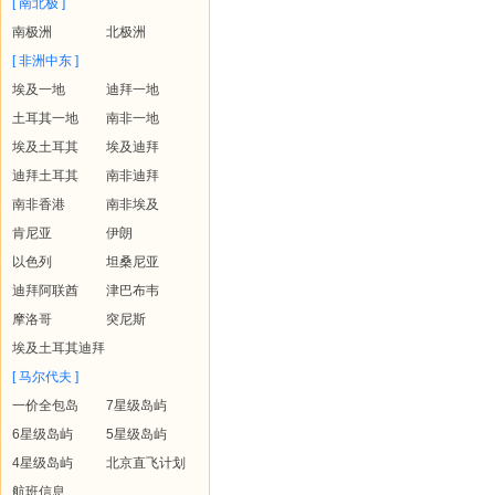
[ 南北极 ]
南极洲
北极洲
[ 非洲中东 ]
埃及一地
迪拜一地
土耳其一地
南非一地
埃及土耳其
埃及迪拜
迪拜土耳其
南非迪拜
南非香港
南非埃及
肯尼亚
伊朗
以色列
坦桑尼亚
迪拜阿联酋
津巴布韦
摩洛哥
突尼斯
埃及土耳其迪拜
[ 马尔代夫 ]
一价全包岛
7星级岛屿
6星级岛屿
5星级岛屿
4星级岛屿
北京直飞计划
航班信息