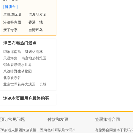
[ 港澳台 ]
港澳纯玩团
港澳品质团
港澳特惠团
香港一地
亲子专享
台湾环岛
津巴布韦热门景点
印象海南岛
呀诺达雨林
天涯海角
南宫地热博览园
郁金香摩锐水世界
八达岭野生动物园
北京欢乐谷
北京世界花卉大观园
长城
浏览本页面用户最终购买
预订常见问题
付款和发票
签署旅游合同
78岁老人报团旅游被拒！因为
签约可以刷卡吗？
有旅游合同范本下载吗