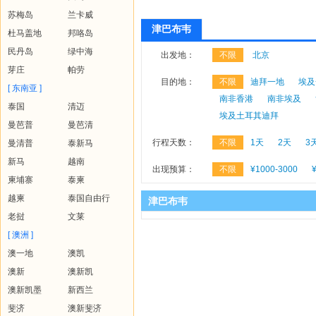
苏梅岛
兰卡威
津巴布韦
杜马盖地
邦咯岛
民丹岛
绿中海
出发地：
不限
北京
芽庄
帕劳
目的地：
不限
迪拜一地
埃及
[ 东南亚 ]
南非香港
南非埃及
泰国
清迈
埃及土耳其迪拜
曼芭普
曼芭清
行程天数：
不限
1天
2天
3
曼清普
泰新马
新马
越南
出现预算：
不限
¥1000-3000
柬埔寨
泰柬
越柬
泰国自由行
津巴布韦
老挝
文莱
[ 澳洲 ]
澳一地
澳凯
澳新
澳新凯
澳新凯墨
新西兰
斐济
澳新斐济