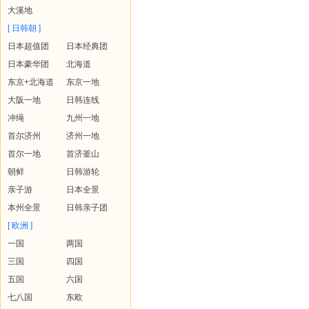
大溪地
[ 日韩朝 ]
日本超值团
日本经典团
日本豪华团
北海道
东京+北海道
东京一地
大阪一地
日韩连线
冲绳
九州一地
首尔济州
济州一地
首尔一地
首济釜山
朝鲜
日韩游轮
亲子游
日本全景
本州全景
日韩亲子团
[ 欧洲 ]
一国
两国
三国
四国
五国
六国
七八国
东欧