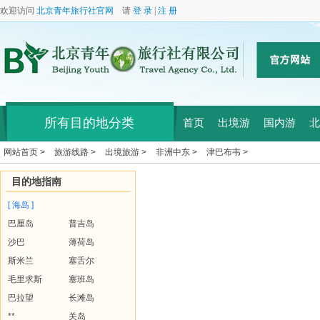
欢迎访问
北京青年旅行社官网
请
登 录
|
注 册
所有目的地分类
首页
出境游
国内游
北
网站首页 >
旅游线路 >
出境旅游 >
非洲中东 >
津巴布韦 >
目的地指南
[ 海岛 ]
巴厘岛
普吉岛
沙巴
薄荷岛
斯米兰
塞舌尔
毛里求斯
塞班岛
巴拉望
长滩岛
**
关岛