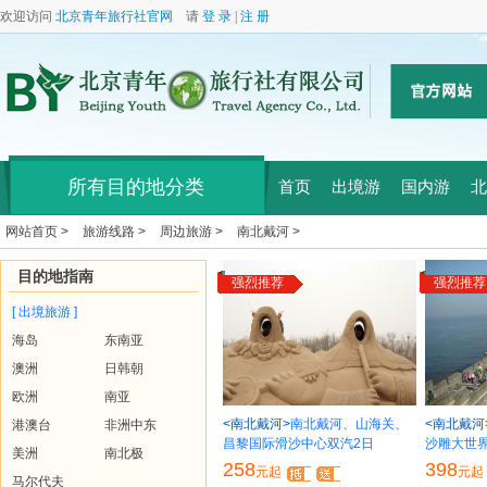
欢迎访问
北京青年旅行社官网
请
登 录
|
注 册
所有目的地分类
首页
出境游
国内游
北
网站首页 >
旅游线路 >
周边旅游 >
南北戴河 >
目的地指南
强烈推荐
强烈推荐
[ 出境旅游 ]
海岛
东南亚
澳洲
日韩朝
欧洲
南亚
<南北戴河>
南北戴河、山海关、
<南北戴河
港澳台
非洲中东
昌黎国际滑沙中心双汽2日
沙雕大世
美洲
南北极
258
398
元起
元起
马尔代夫