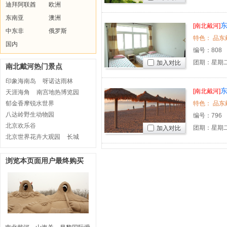
迪拜阿联酋
欧洲
东南亚
澳洲
[南北戴河]
中东非
俄罗斯
国内
编号：
808
团期：星期二
加入对比
南北戴河热门景点
印象海南岛
呀诺达雨林
[南北戴河]
天涯海角
南宫地热博览园
郁金香摩锐水世界
特色： 品东
八达岭野生动物园
编号：
796
北京欢乐谷
团期：星期二
加入对比
北京世界花卉大观园
长城
浏览本页面用户最终购买