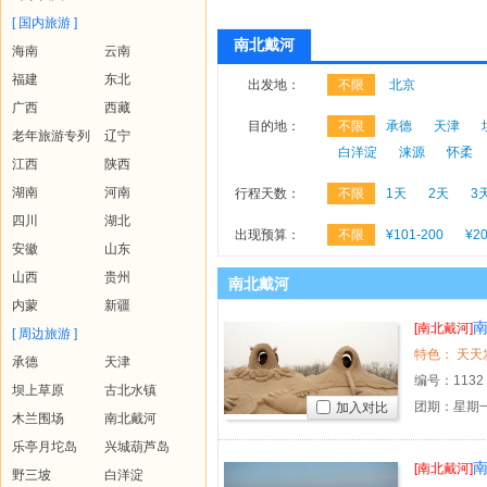
[ 国内旅游 ]
南北戴河
海南
云南
福建
东北
出发地：
不限
北京
广西
西藏
目的地：
不限
承德
天津
老年旅游专列
辽宁
白洋淀
涞源
怀柔
江西
陕西
湖南
河南
行程天数：
不限
1天
2天
3
四川
湖北
出现预算：
不限
¥101-200
¥20
安徽
山东
山西
贵州
南北戴河
内蒙
新疆
[南北戴河]
[ 周边旅游 ]
承德
天津
编号：
1132
坝上草原
古北水镇
团期：星期一
加入对比
木兰围场
南北戴河
乐亭月坨岛
兴城葫芦岛
[南北戴河]
野三坡
白洋淀