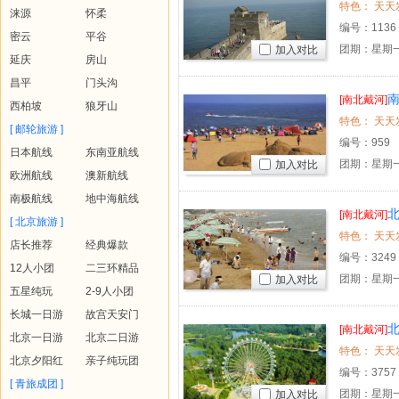
涞源
怀柔
编号：
1136
密云
平谷
团期：星期一
加入对比
延庆
房山
昌平
门头沟
[南北戴河]
西柏坡
狼牙山
[ 邮轮旅游 ]
编号：
959
日本航线
东南亚航线
团期：星期一
加入对比
欧洲航线
澳新航线
南极航线
地中海航线
[南北戴河]
[ 北京旅游 ]
店长推荐
经典爆款
编号：
3249
12人小团
二三环精品
团期：星期一
加入对比
五星纯玩
2-9人小团
长城一日游
故宫天安门
[南北戴河]
北京一日游
北京二日游
北京夕阳红
亲子纯玩团
编号：
3757
[ 青旅成团 ]
团期：星期一
加入对比