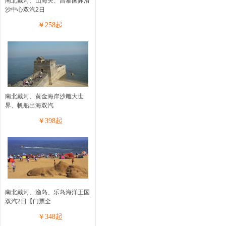
南北戴河、山海关、昌黎国际滑
沙中心双汽2日
￥
258
起
南北戴河、黄金海岸沙雕大世
界、帆船出海双汽
￥
398
起
南北戴河、渔岛、乐岛海洋王国
双汽2日【门票全
￥
348
起