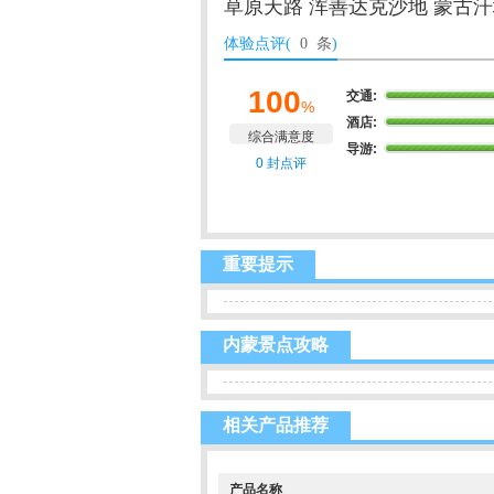
草原天路 浑善达克沙地 蒙古汗
体验点评(
0 条
)
100
交通:
%
酒店:
综合满意度
导游:
0 封点评
重要提示
内蒙景点攻略
相关产品推荐
产品名称