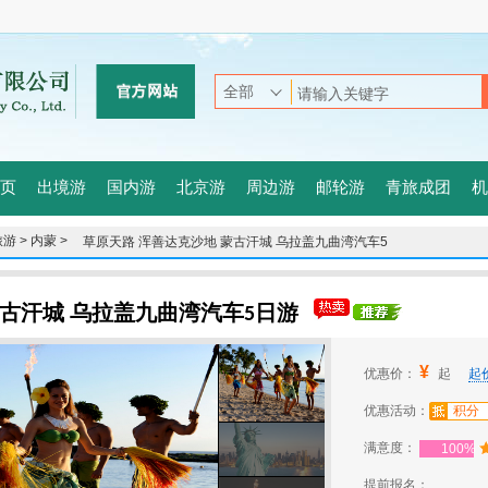
页
出境游
国内游
北京游
周边游
邮轮游
青旅成团
机
游 >
内蒙 >
草原天路 浑善达克沙地 蒙古汗城 乌拉盖九曲湾汽车5
日游
蒙古汗城 乌拉盖九曲湾汽车5日游
¥
优惠价：
起
起
优惠活动：
积分
满意度：
100%
提前报名：