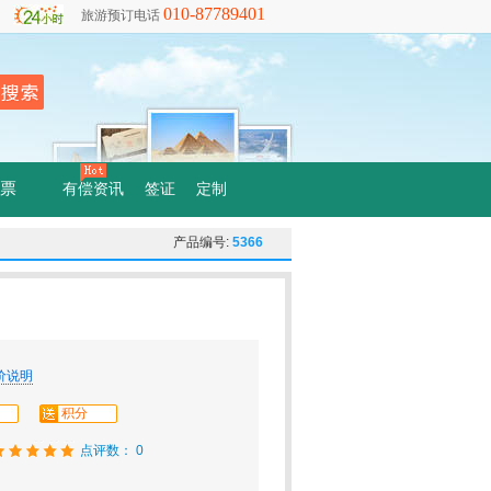
010-87789401
旅游预订电话
票
有偿资讯
签证
定制
产品编号:
5366
价说明
积分
点评数： 0