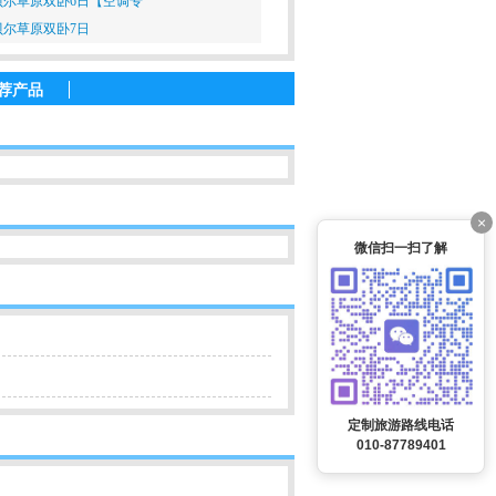
尔草原双卧6日【空调专
尔草原双卧7日
荐产品
×
微信扫一扫了解
定制旅游路线电话
010-87789401