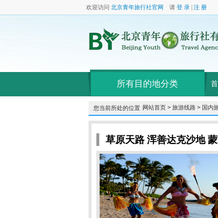
欢迎访问
北京青年旅行社官网
请
登 录
|
注 册
所有目的地分类
首
网站首页 >
旅游线路 >
国内旅
您当前所处的位置：
草原天路 浑善达克沙地 