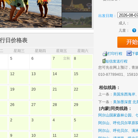
出发日期：
成人：
儿童：
行日价格表
二
星期三
星期四
星期五
星期六
打印行程
下
5
6
7
立秋
8
短信发送行程
您可先在网上预订，青
12
13
14
15
010-87789401、1581
相似线路：
19
20
21
22
上一条：
美国东西海岸、
下一条：
美加墨深度 北
26
27
28
29
[内蒙]同类线路：
阿尔山国家森林公园、七
2
3
4
5
阿尔山、呼伦贝尔草原双
阿尔山、呼伦贝尔、满洲
9
10
11
12