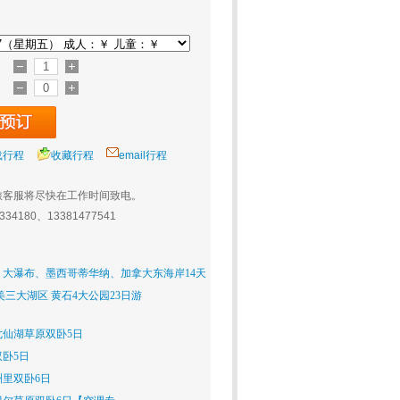
载行程
收藏行程
email行程
旅客服将尽快在工作时间致电。
0334180、13381477541
大瀑布、墨西哥蒂华纳、加拿大东海岸14天
美三大湖区 黄石4大公园23日游
仙湖草原双卧5日
卧5日
里双卧6日