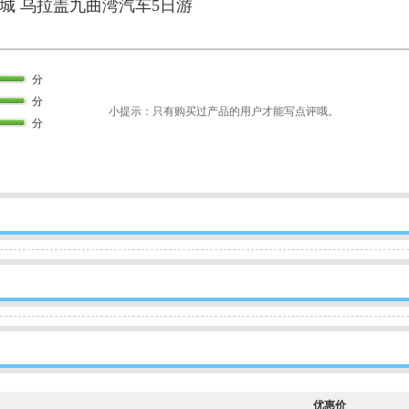
城 乌拉盖九曲湾汽车5日游
分
分
小提示：只有购买过产品的用户才能写点评哦。
分
优惠价