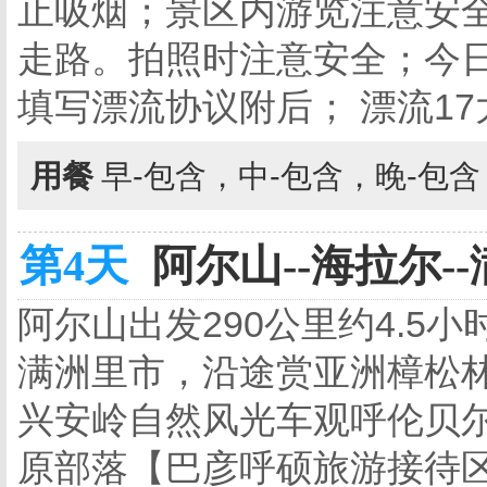
止吸烟；景区内游览注意安
走路。拍照时注意安全；今
填写漂流协议附后； 漂流17大桥
用餐
早-包含，中-包含，晚-包
第4天
阿尔山--海拉尔--
阿尔山出发290公里约4.5小
满洲里市，沿途赏亚洲樟松
兴安岭自然风光车观呼伦贝
原部落【巴彦呼硕旅游接待