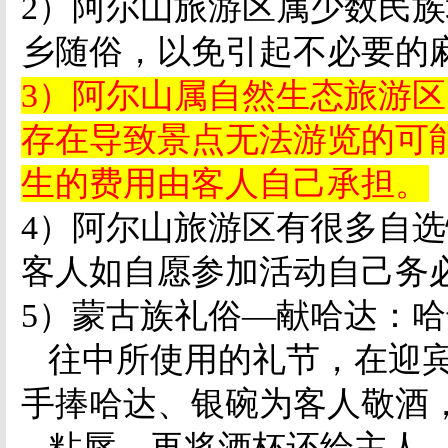
2
）阿尔山旅游区属少数民族
乡随俗，以免引起不必要的
3
）阿尔山属自然生态旅游区
存在导致景点无法游览的可
生的费用由客人自己承担。
4
）阿尔山旅游区有很多自选
客人如自愿参加活动自己务
5
）蒙古族礼俗
—
献哈达：哈
往中所使用的礼节，在迎
手
捧哈达、银碗为客人敬酒
粘唇，再将酒杯还给主人