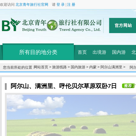
欢迎访问
北京青年旅行社官网
请
登 录
|
注 册
所有目的地分类
首页
出境游
国内游
北
网站首页 >
旅游线路 >
国内旅游 >
内蒙 >
阿尔山满洲里 >
您当前所处的位置：
阿
阿尔山、满洲里、呼伦贝尔草原双卧7日