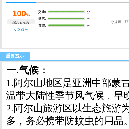
100
交通:
分
%
酒店:
分
小提示：只
综合满意度
导游:
分
0 封点评
重要提示
一
.
气候
：
1.
阿尔山地区是亚洲中部蒙
温带大陆性季节风气候，早
2.
阿尔山旅游区以生态旅游
多，务必携带防蚊虫的用品