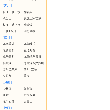
[ 湖北 ]
长江三峡下水
神农架
武当山
恩施土家苗族
长江三峡上水
神武线
三峡+四川
湖北全线
[ 四川 ]
九寨黄龙
九黄峨乐
九黄青都
直飞九寨
峨乐青都
九黄峨乐青都
稻城亚丁
海螺沟四姑娘山
诺尔盖草原
四川+三峡
夕阳红
重庆
[ 河南 ]
少林寺
红旗渠
开封
旅游专列
龙门石窟
云台山
[ 陕西 ]