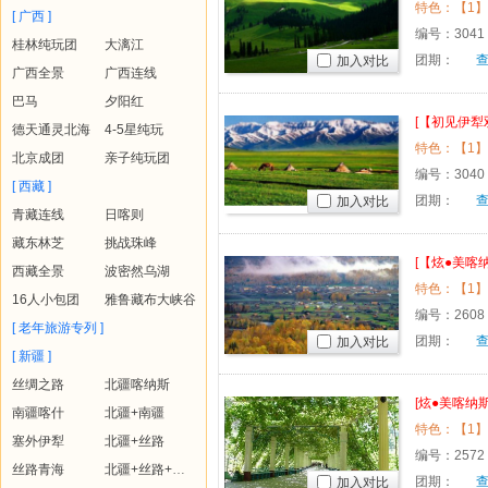
飞8日
[ 广西 ]
编号：
3041
桂林纯玩团
大漓江
团期：
加入对比
广西全景
广西连线
巴马
夕阳红
[【初见伊犁
德天通灵北海
4-5星纯玩
音布鲁克双
北京成团
亲子纯玩团
编号：
3040
[ 西藏 ]
团期：
加入对比
青藏连线
日喀则
藏东林芝
挑战珠峰
[【炫●美喀
西藏全景
波密然乌湖
去飞回十
16人小包团
雅鲁藏布大峡谷
编号：
2608
[ 老年旅游专列 ]
团期：
加入对比
[ 新疆 ]
丝绸之路
北疆喀纳斯
[炫●美喀纳
南疆喀什
北疆+南疆
回十一日
塞外伊犁
北疆+丝路
编号：
2572
丝路青海
北疆+丝路+青海
团期：
加入对比