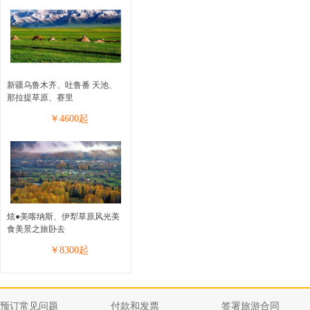
新疆乌鲁木齐、吐鲁番 天池、
那拉提草原、赛里
￥
4600
起
炫●美喀纳斯、伊犁草原风光美
食美景之旅卧去
￥
8300
起
预订常见问题
付款和发票
签署旅游合同