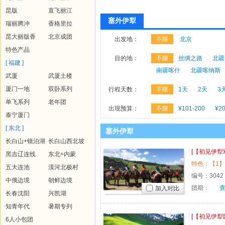
昆版
直飞丽江
塞外伊犁
瑞丽腾冲
香格里拉
昆大丽版香
北京成团
出发地：
不限
北京
特色产品
目的地：
不限
丝绸之路
北疆
[ 福建 ]
南疆喀什
北疆喀纳斯
武厦
武厦土楼
厦门一地
双卧系列
行程天数：
不限
1天
2天
3
单飞系列
老年团
出现预算：
不限
¥101-200
¥20
泰宁厦门
[ 东北 ]
塞外伊犁
长白山+镜泊湖
长白山西北坡
[【初见伊犁
黑吉辽连线
东北+内蒙
飞7日
五大连池
漠河北极村
编号：
3042
中俄边境
朝鲜边境
团期：
加入对比
长春沈阳
兴凯湖
知青年代
暑期专列
[【初见伊犁
6人小包团