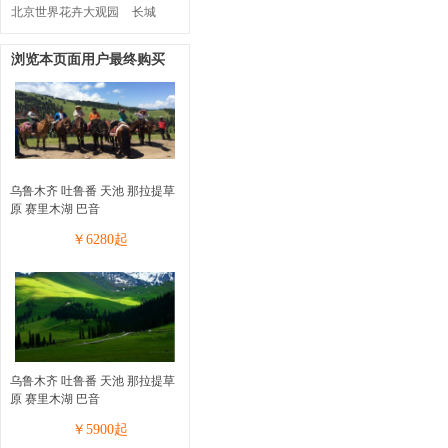
北京世界花卉大观园
长城
浏览本页面用户最终购买
乌鲁木齐 吐鲁番 天池 那拉提草
原 赛里木湖 巴音
￥
6280
起
乌鲁木齐 吐鲁番 天池 那拉提草
原 赛里木湖 巴音
￥
5900
起