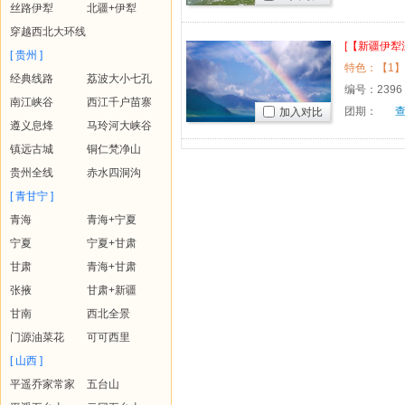
丝路伊犁
北疆+伊犁
穿越西北大环线
[【新疆伊犁
[ 贵州 ]
区、夏特
经典线路
荔波大小七孔
音布鲁克
编号：
2396
南江峡谷
西江千户苗寨
团期：
加入对比
遵义息烽
马玲河大峡谷
镇远古城
铜仁梵净山
贵州全线
赤水四洞沟
[ 青甘宁 ]
青海
青海+宁夏
宁夏
宁夏+甘肃
甘肃
青海+甘肃
张掖
甘肃+新疆
甘南
西北全景
门源油菜花
可可西里
[ 山西 ]
平遥乔家常家
五台山