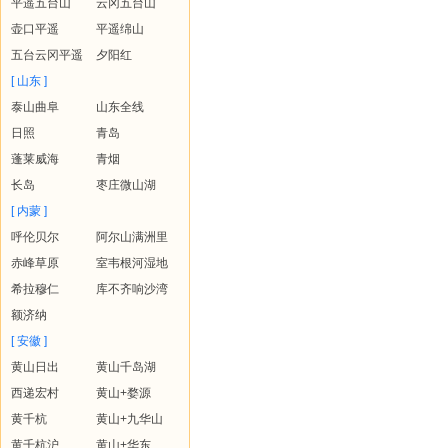
平遥五台山
云冈五台山
壶口平遥
平遥绵山
五台云冈平遥
夕阳红
[ 山东 ]
泰山曲阜
山东全线
日照
青岛
蓬莱威海
青烟
长岛
枣庄微山湖
[ 内蒙 ]
呼伦贝尔
阿尔山满洲里
赤峰草原
室韦根河湿地
希拉穆仁
库不齐响沙湾
额济纳
[ 安徽 ]
黄山日出
黄山千岛湖
西递宏村
黄山+婺源
黄千杭
黄山+九华山
黄千杭沪
黄山+华东