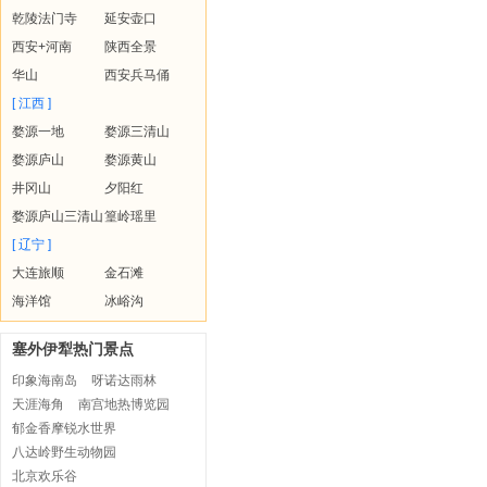
乾陵法门寺
延安壶口
西安+河南
陕西全景
华山
西安兵马俑
[ 江西 ]
婺源一地
婺源三清山
婺源庐山
婺源黄山
井冈山
夕阳红
婺源庐山三清山
篁岭瑶里
[ 辽宁 ]
大连旅顺
金石滩
海洋馆
冰峪沟
塞外伊犁热门景点
印象海南岛
呀诺达雨林
天涯海角
南宫地热博览园
郁金香摩锐水世界
八达岭野生动物园
北京欢乐谷