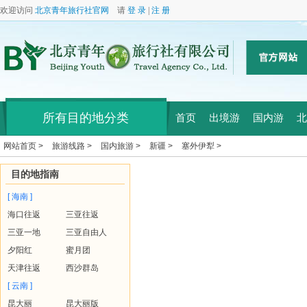
欢迎访问
北京青年旅行社官网
请
登 录
|
注 册
所有目的地分类
首页
出境游
国内游
北
网站首页 >
旅游线路 >
国内旅游 >
新疆 >
塞外伊犁 >
目的地指南
[ 海南 ]
海口往返
三亚往返
三亚一地
三亚自由人
夕阳红
蜜月团
天津往返
西沙群岛
[ 云南 ]
昆大丽
昆大丽版